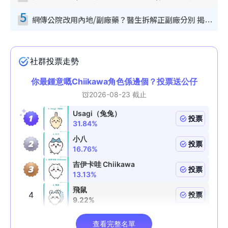
5
網傳公院改用內地/副廠藥？醫生拆解正副廠分別 揭4類人換藥隨時出事