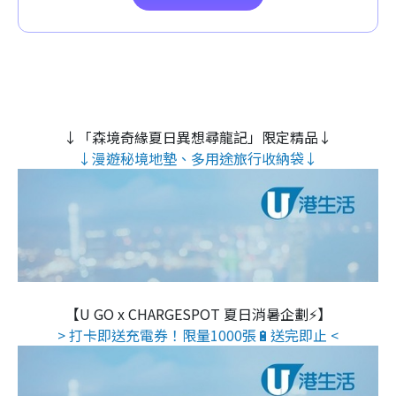
↓「森境奇緣夏日異想尋龍記」限定精品↓
↓漫遊秘境地墊、多用途旅行收納袋↓
【U GO x CHARGESPOT 夏日消暑企劃⚡】
> 打卡即送充電券！限量1000張🔋送完即止 <