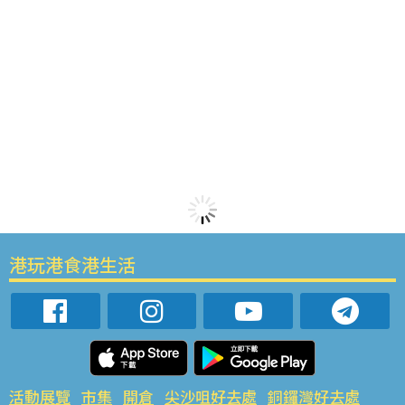
港玩港食港生活
活動展覽
市集
開倉
尖沙咀好去處
銅鑼灣好去處