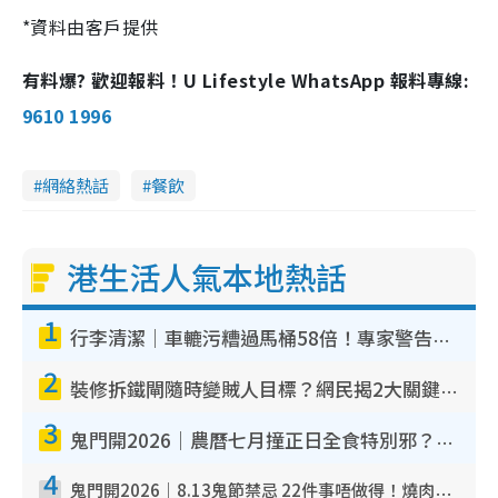
*資料由客戶提供
有料爆? 歡迎報料！U Lifestyle WhatsApp 報料專線:
9610 1996
網絡熱話
餐飲
港生活人氣本地熱話
1
行李清潔｜車轆污糟過馬桶58倍！專家警告忌用酒精抹 教1招免污手除菌
2
裝修拆鐵閘隨時變賊人目標？網民揭2大關鍵用途：裝新式等於白裝？附新舊鐵閘分別
3
鬼門開2026｜農曆七月撞正日全食特別邪？專家警告切忌做一事！揭4大禁忌+2招保平安
4
鬼門開2026｜8.13鬼節禁忌 22件事唔做得！燒肉、刺身要少食？半夜勿吹口哨/打呢個電話