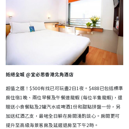
抵絕全城 @宜必思香港北角酒店
超值之選！$500有找已可玩盡2日1夜。$488已包括標準
房住宿1晚、兩位早餐及午餐連龍蝦 (每位半隻龍蝦)，還
贈送小食餐點及2罐汽水或啤酒1份和甜點拼盤一份，另
加送紅酒乙支，最啱全日躲在房間淺酌談心。房間更可
提升至高級海景客房及延遲退房至下午2時。