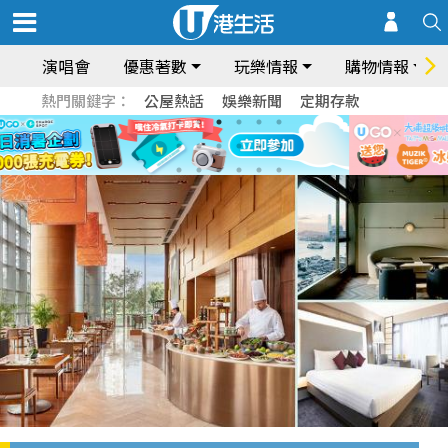
演唱會
優惠著數
玩樂情報
購物情報
熱門關鍵字：
公屋熱話
娛樂新聞
定期存款