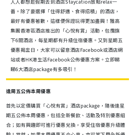
人人都想趁假期去到酒店Staycation放鬆relax一
番。除了要選擇「住得舒適、食得招積」的酒店，
最好有優惠著數，這樣便保證玩得更加盡興！雅高
集團香港區酒店推出的「心悅有賞」活動，包攬旗
下6間酒店，每星期都有升級住宿優惠。又到星期五
優惠揭盅日，大家可以留意酒店Facebook或酒店網
站或者HK港生活Facebook公佈優惠方案。立即睇
睇6大酒店package有多吸引！
逢周五公佈本周優惠
首先以定價購買「心悅有賞」酒店package，隨後逢星
期五公佈本周優惠，包括全新餐飲、活動及特別優惠組
合；如有興趣即可進行優惠兌換，享受住宿優惠升級體
驗！當然，如果本周優惠不合心意，亦可等下周全新優