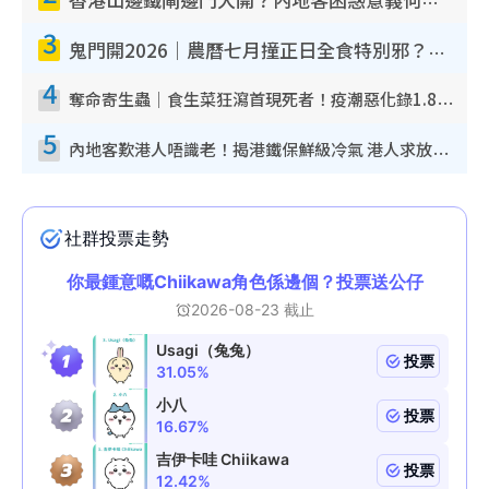
香港山邊鐵閘邊門大開？內地客困惑意義何在！網民神回覆：呢種叫法理性防禦
3
鬼門開2026｜農曆七月撞正日全食特別邪？專家警告切忌做一事！揭4大禁忌+2招保平安
4
奪命寄生蟲｜食生菜狂瀉首現死者！疫潮惡化錄1.8萬宗病例 揭洗菜3大謬誤
5
內地客歎港人唔識老！揭港鐵保鮮級冷氣 港人求放過：咪投訴