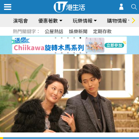
演唱會
優惠著數
玩樂情報
購物情報
熱門關鍵字：
公屋熱話
娛樂新聞
定期存款