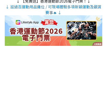
↓ 【免費送】香港運動節2026電子門票！↓
↓ 設過百運動用品攤位 / 可現場體驗多項新穎運動及觀賞
賽事🔥 ↓