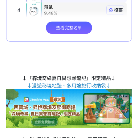
↓「森境奇緣夏日異想尋龍記」限定精品↓
↓漫遊秘境地墊、多用途旅行收納袋↓