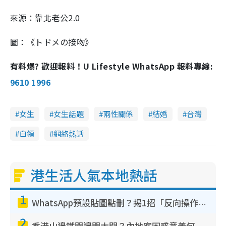
來源：靠北老公2.0
圖：《トドメの接吻》
有料爆? 歡迎報料！U Lifestyle WhatsApp 報料專線:
9610 1996
女生
女生話題
兩性關係
結婚
台灣
白領
網絡熱話
港生活人氣本地熱話
1
WhatsApp預設貼圖點刪？揭1招「反向操作」還原簡潔介面 附3步實測教學
2