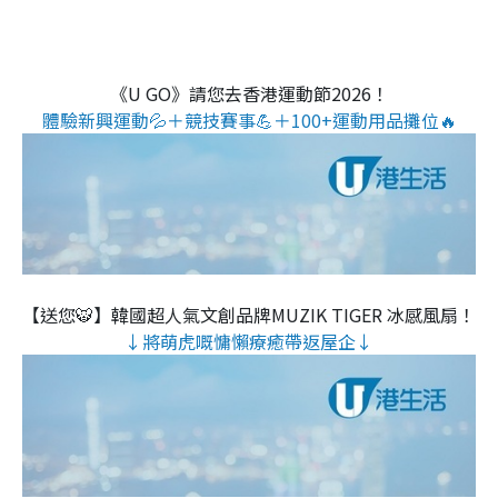
《U GO》請您去香港運動節2026！
體驗新興運動💦＋競技賽事💪＋100+運動用品攤位🔥
【送您🐯】韓國超人氣文創品牌MUZIK TIGER 冰感風扇！
↓將萌虎嘅慵懶療癒帶返屋企↓