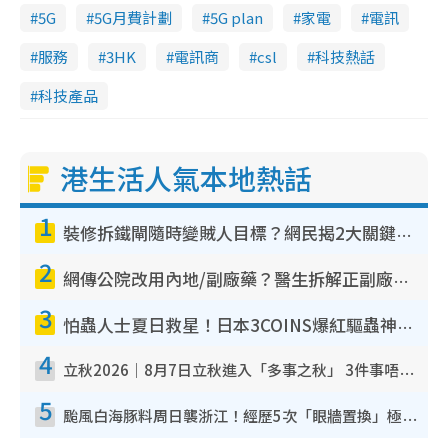
5G
5G月費計劃
5G plan
家電
電訊
服務
3HK
電訊商
csl
科技熱話
科技產品
港生活人氣本地熱話
1
裝修拆鐵閘隨時變賊人目標？網民揭2大關鍵用途：裝新式等於白裝？附新舊鐵閘分別
2
網傳公院改用內地/副廠藥？醫生拆解正副廠分別 揭4類人換藥隨時出事
3
怕蟲人士夏日救星！日本3COINS爆紅驅蟲神器$45起 1招「全程免觸碰」輕鬆搞定小強
4
立秋2026｜8月7日立秋進入「多事之秋」 3件事唔做得！專家教6招開運 清枱頭／銀包納氣接好運
5
颱風白海豚料周日襲浙江！經歷5次「眼牆置換」極罕見 成登陸內地最長途颱風