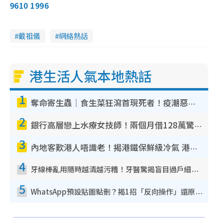
9610 1996
戴祖儀
網絡熱話
港生活人氣本地熱話
1
奪命寄生蟲｜食生菜狂瀉首現死者！疫潮惡化錄1.8萬宗病例 揭洗菜3大謬誤
2
銀行高層戀上水療女技師！兩個月借128萬驚覺「沉船」沉落火海 揭背後疑似邪教操控賣淫
3
內地客歎港人唔識老！揭港鐵保鮮級冷氣 港人求放過：咪投訴
4
牙線棒亂用隨時越清越污糟！牙醫驚揭盲目過戶細菌恐致蛀牙：呢種先係日常真保養
5
WhatsApp預設貼圖點刪？揭1招「反向操作」還原簡潔介面 附3步實測教學