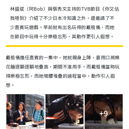
林盛斌（阿Bob）與張秀文主持的TVB節目《你又估
我唔到》介紹了不少日本冷知識之外，還邀請了不
少嘉賓玩遊戲。早前就有出名玩得的戴祖儀，而她
在節目中玩得十分樂極忘形，其動作更引人遐想。
戴祖儀擔任嘉賓的一集中，她就親身上陣，要用口將棉
花糖逐顆逐顆地疊高，期間不准用手。而戴祖儀當時玩
得樂極忘形，而她彎腰堆疊的過程當中，動作引人遐
想。
+9