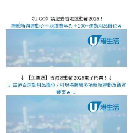
《U GO》請您去香港運動節2026！
體驗新興運動💦＋競技賽事💪＋100+運動用品攤位🔥
↓ 【免費送】香港運動節2026電子門票！↓
↓ 設過百運動用品攤位 / 可現場體驗多項新穎運動及觀賞
賽事🔥 ↓