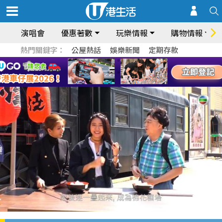
演唱會
優惠著數
玩樂情報
購物情報
熱門關鍵字：
公屋熱話
娛樂新聞
定期存款