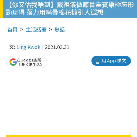
【你又估我唔到】戴祖儀做節目嘉賓樂極忘形
勁玩得 落力用嘴疊棉花糖引人遐想
首頁
生活話題
熱話
文:
Ling Kwok
2021.03.31
在Google追蹤
用 App 睇文
《UHK 港生活》