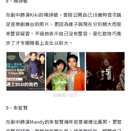
8、楊詩敏
在劇中飾演Kiki的楊詩敏，曾經公開自己18歲時首次踏
足音樂劇舞台的照片，更因為樣子與現在分別頗大而惹
來整容疑雲，不過她表示自己沒有整容，是化妝技巧進
步了才令眼睛看上去比以前大。
+5
點擊圖片放大
9、朱智賢
在劇中飾演Mandy的朱智賢幾年前曾被爆出舊照，更惹
來整容疑雲。當時她指照片是十幾歲時拍的，解釋自己