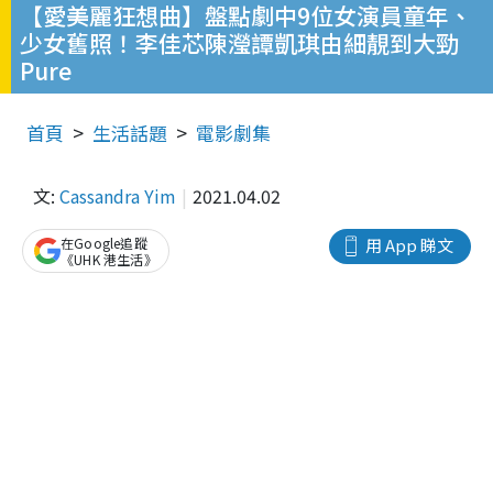
【愛美麗狂想曲】盤點劇中9位女演員童年、
少女舊照！李佳芯陳瀅譚凱琪由細靚到大勁
Pure
首頁
生活話題
電影劇集
文:
Cassandra Yim
2021.04.02
在Google追蹤
用 App 睇文
《UHK 港生活》