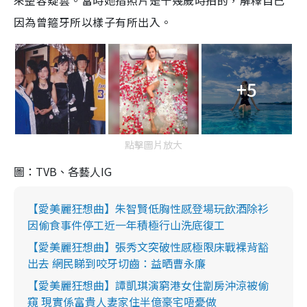
因為曾箍牙所以樣子有所出入。
+5
點擊圖片放大
圖：TVB、各藝人IG
【愛美麗狂想曲】朱智賢低胸性感登場玩飲酒除衫
因偷食事件停工近一年積極行山洗底復工
【愛美麗狂想曲】張秀文突破性感極限床戰裸背豁
出去 網民睇到咬牙切齒：益晒曹永廉
【愛美麗狂想曲】譚凱琪演窮港女住劏房沖涼被偷
窺 現實係富貴人妻家住半億豪宅唔憂做