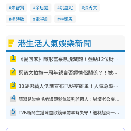
朱智賢
余思霆
姚嘉妮
張秀文
楊詩敏
電視劇
林凱恩
港生活人氣娛樂新聞
1
《愛回家》隱形富豪臥虎藏龍！盤點12位財氣逼人的有錢藝人：呢位靚女3億身家唔憂做
2
葉蒨文拍拖一周年親自否認情侶關係？！被質疑感情造假竟稱GM「普通同事」
3
30歲男藝人低調宣布已秘密離巢！人氣急跌變失蹤人口︰「這幾年過得並不容易」
4
簡淑兒染金毛剪短頭髮氣質判若兩人！嚇壞老公麥大力都認唔出：「你做咩事？」
5
TVB新聞主播陳嘉欣鏡頭前罕有失守！遭林超英一句說話突襲嚇親當場大笑