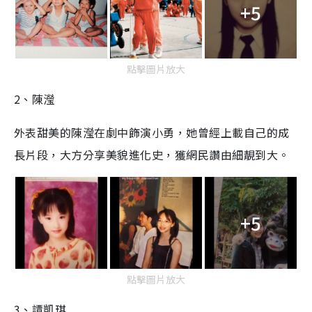
+5
點擊圖片放大
2
、陳瀅
外表甜美的陳瀅在劇中飾演小勇，她曾經上載自己的成
長片段，大方分享美貌進化史，獲網民讚由細靚到大。
+5
點擊圖片放大
3
、譚凱琪