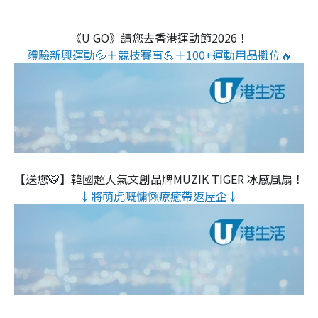
《U GO》請您去香港運動節2026！
體驗新興運動💦＋競技賽事💪＋100+運動用品攤位🔥
【送您🐯】韓國超人氣文創品牌MUZIK TIGER 冰感風扇！
↓將萌虎嘅慵懶療癒帶返屋企↓