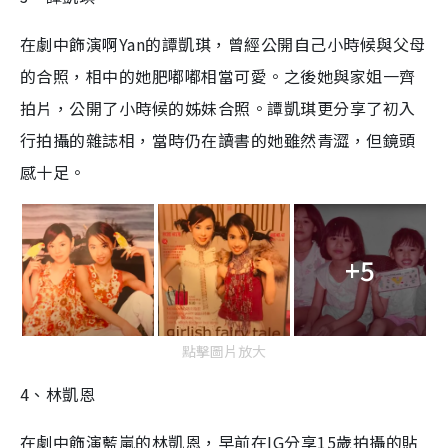
在劇中飾演啊
Yan
的譚凱琪，曾經公開自己小時候與父母
的合照，相中的她肥嘟嘟相當可愛。之後她與家姐一齊
拍片，公開了小時候的姊妹合照。譚凱琪更分享了初入
行拍攝的雜誌相，當時仍在讀書的她雖然青澀，但鏡頭
感十足。
+5
點擊圖片放大
4
、林凱恩
在劇中飾演藍嵐的林凱恩，早前在
IG
分享
15
歲拍攝的貼