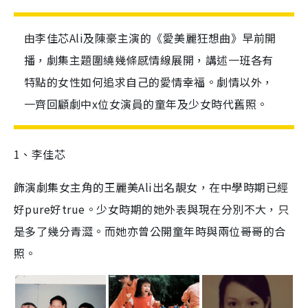
由李佳芯Ali及陳豪主演的《愛美麗狂想曲》早前開
播，劇集主題圍繞幾條感情線展開，講述一班各有
特點的女性如何追求自己的愛情幸福。劇情以外，
一齊回顧劇中x位女演員的童年及少女時代舊照。
1
、李佳芯
飾演劇集女主角的王麗美
Ali
出名靚女，在中學時期已經
好
pure
好
true
。少女時期的她外表與現在分別不大，只
是多了幾分青澀。而她亦曾公開童年時與兩位哥哥的合
照。