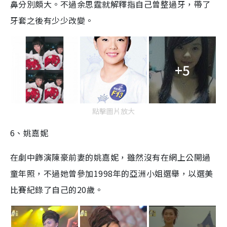
鼻分別頗大。不過余思霆就解釋指自己曾整過牙，帶了
牙套之後有少少改變。
+5
點擊圖片放大
6
、姚嘉妮
在劇中飾演陳豪前妻的姚嘉妮，雖然沒有在網上公開過
童年照，不過她曾參加1998年的亞洲小姐選舉，以選美
比賽紀錄了自己的20歲。