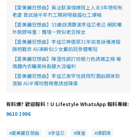
【愛美麗狂想曲】吳沚默演情婦搭上人夫3年唔知有
老婆 曾試過半年冇工開撈唔掂搵社工爆喊
【愛美麗狂想曲】53歲胡渭康演李佳芯老公 網民嘲
外貌膠味重：攬埋一齊似老豆嫁女
【愛美麗狂想曲】李佳芯神還原31年前袁詠儀港姐
旗袍戰衣 Ali凍齡似少女戴后冠參選奪冠
【愛美麗狂想曲】陳瀅性感打扮極力色誘蕭正楠 著
情趣內衣曬黑絲長腿大派福利
【愛美麗狂想曲】李佳芯激罕性感用烈酒由頭淋到
落腳 Ali半裸咬唇視覺誘惑陳豪
有料爆? 歡迎報料！U Lifestyle WhatsApp 報料專線:
9610 1996
愛美麗狂想曲
李佳芯
陳瀅
譚凱琪