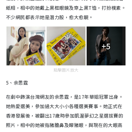
紙相，相中的她戴上黑框眼鏡及穿上黑
T
恤，打扮樸素。
不少網民都表示她是潛力股，愈大愈靚。
+5
點擊圖片放大
5
、余思霆
在劇中飾演台灣網友的余思霆，是
17
年華姐冠軍出身。
她熱愛選美，參加過大大小小各種選美賽事。她正式在
香港發展後，被翻出
17
歲時參加凱渥夢幻之星選拔賽的
照片，相中的她被指豬膽鼻及矇豬眼，與現在的大眼高