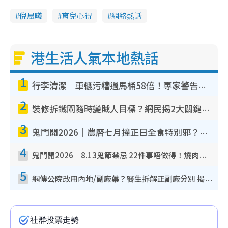
倪晨曦
育兒心得
網絡熱話
港生活人氣本地熱話
1
行李清潔｜車轆污糟過馬桶58倍！專家警告忌用酒精抹 教1招免污手除菌
2
裝修拆鐵閘隨時變賊人目標？網民揭2大關鍵用途：裝新式等於白裝？附新舊鐵閘分別
3
鬼門開2026｜農曆七月撞正日全食特別邪？專家警告切忌做一事！揭4大禁忌+2招保平安
4
鬼門開2026｜8.13鬼節禁忌 22件事唔做得！燒肉、刺身要少食？半夜勿吹口哨/打呢個電話
5
網傳公院改用內地/副廠藥？醫生拆解正副廠分別 揭4類人換藥隨時出事