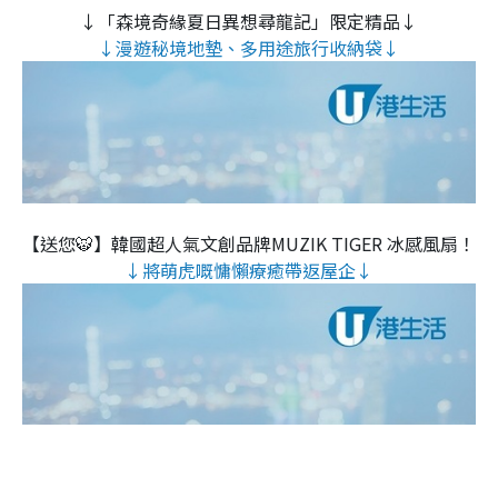
↓「森境奇緣夏日異想尋龍記」限定精品↓
↓漫遊秘境地墊、多用途旅行收納袋↓
【送您🐯】韓國超人氣文創品牌MUZIK TIGER 冰感風扇！
↓將萌虎嘅慵懶療癒帶返屋企↓