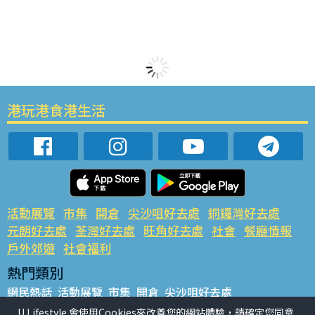
港玩港食港生活
活動展覽
市集
開倉
尖沙咀好去處
銅鑼灣好去處
元朗好去處
荃灣好去處
旺角好去處
社會
餐廳情報
戶外郊遊
社會福利
熱門類別
網民熱話
活動展覽
市集
開倉
尖沙咀好去處
銅鑼灣好去處
元朗好去處
荃灣好去處
旺角好去處
社會
U Lifestyle 會使用Cookies來改善您的網站體驗，請確定您同意