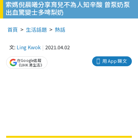
索媽倪晨曦分享育兒不為人知辛酸 曾泵奶泵
出血驚變士多啤梨奶
首頁
生活話題
熱話
文:
Ling Kwok
2021.04.02
在Google追蹤
用 App 睇文
《UHK 港生活》