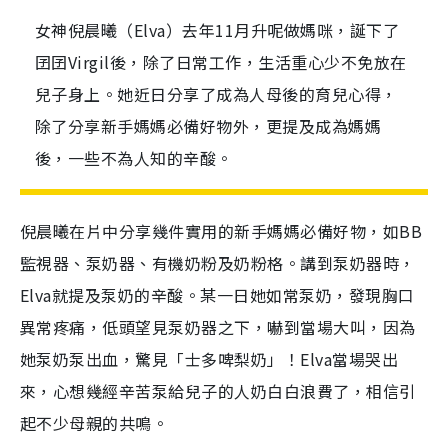
女神倪晨曦（Elva）去年11月升呢做媽咪，誕下了
囝囝Virgil後，除了日常工作，生活重心少不免放在
兒子身上。她近日分享了成為人母後的育兒心得，
除了分享新手媽媽必備好物外，更提及成為媽媽
後，一些不為人知的辛酸。
倪晨曦在片中分享幾件實用的新手媽媽必備好物，如BB
監視器、泵奶器、有機奶粉及奶粉格。講到泵奶器時，
Elva就提及泵奶的辛酸。某一日她如常泵奶，發現胸口
異常疼痛，低頭望見泵奶器之下，嚇到當場大叫，因為
她泵奶泵出血，驚見「士多啤梨奶」！Elva當場哭出
來，心想幾經辛苦泵給兒子的人奶白白浪費了，相信引
起不少母親的共鳴。