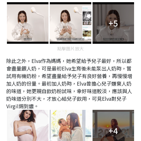
+5
點擊圖片放大
除此之外，Elva作為媽媽，她希望給予兒子最好，所以都
會盡量餵人奶，可是最初Elva生育後未能泵出人奶時，嘗
試用有機奶粉，希望盡量給予兒子有良好營養，再慢慢增
加人奶的份量。最初加人奶時，Elva曾擔心兒子嫌棄人奶
的味道，她更親自飲奶粉試味，幸好味道較淡，應該與人
奶味道分別不大，才放心給兒子飲用，可見Elva對兒子
Virgil錫到燶。
+4