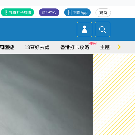
社群打卡攻略
商戶中心
下載 App
繁
简
周圍遊
18區好去處
香港打卡攻略
主題特集