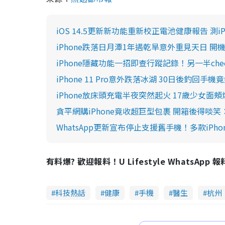
iOS 14.5更新新功能重新校正電池健康報告 測i
iPhone跌落日月潭1年遇乾旱意外重見天日 
iPhone隱藏功能一招即查行蹤記錄！另一半ch
iPhone 11 Pro意外跌落冰湖 30日後釣回手
iPhone放床頭充電半夜突然起火 17歲少女面
貪平網購iPhone竟收超巨型包裹 開箱後得啖
WhatsApp更新宣布停止支援舊手機！多款iPhon
有料爆? 歡迎報料！U Lifestyle WhatsApp 
科技熱話
健康
手機
醫生
杭州