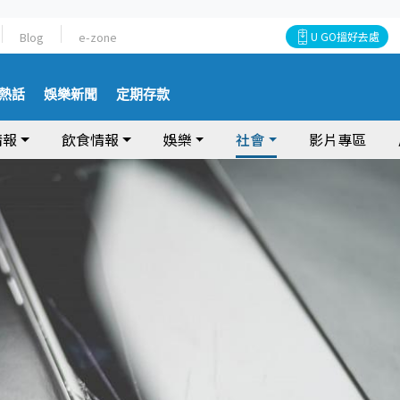
Blog
e-zone
U GO搵好去處
熱話
娛樂新聞
定期存款
情報
飲食情報
娛樂
社會
影片專區