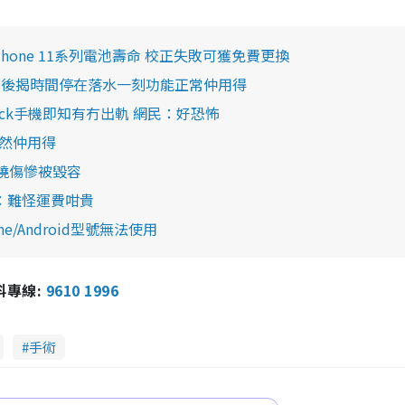
Phone 11系列電池壽命 校正失敗可獲免費更換
開機後揭時間停在落水一刻功能正常仲用得
eck手機即知有冇出軌 網民：好恐怖
機竟然仲用得
頰燒傷慘被毀容
笑：難怪運費咁貴
e/Android型號無法使用
報料專線:
9610 1996
手術