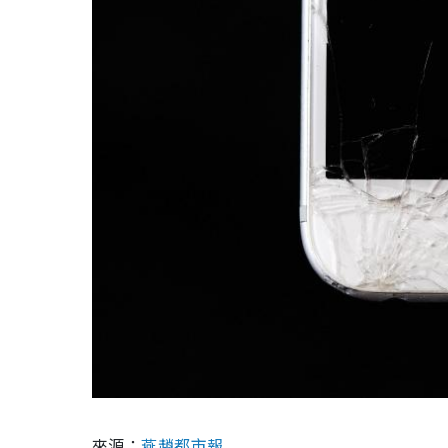
來源：
燕趙都市報