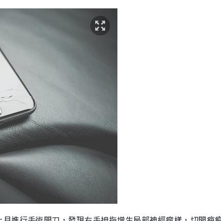
上月進行手術開刀，發現右手拇指增生局部神經瘤樣，
切開疤