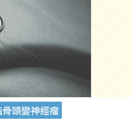
指骨頭變神經瘤