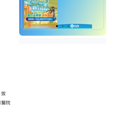
片拔
到醫院