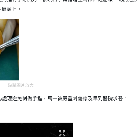
在骨頭上
。
點擊圖片放大
心
處
理
避免刺傷手
指
，萬一被嚴重刺傷應及早到醫院求醫。