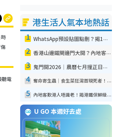
港生活人氣本地熱話
1
隨時
WhatsApp預設貼圖點刪？揭1招「反向操作」還原簡潔介面 附3步實測教學
留傷
2
香港山邊鐵閘邊門大開？內地客困惑意義何在！網民神回覆：呢種叫法理性防禦
3
鬼門開2026｜農曆七月撞正日全食特別邪？專家警告切忌做一事！揭4大禁忌+2招保平安
4
接聽電
奪命寄生蟲｜食生菜狂瀉首現死者！疫潮惡化錄1.8萬宗病例 揭洗菜3大謬誤
5
內地客歎港人唔識老！揭港鐵保鮮級冷氣 港人求放過：咪投訴
U GO 本週好去處