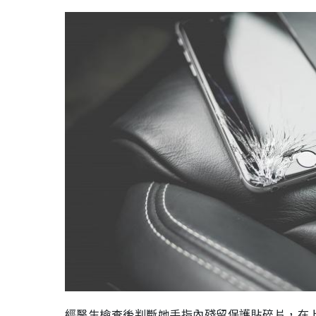
經醫生檢查後判斷她手指內殘留保護貼碎片，在