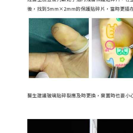
後，找到
5mm×2mm
的保護貼碎片，當時更插
醫生建議玻璃貼碎裂應及時更換，棄置時也要
小