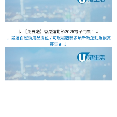
↓ 【免費送】香港運動節2026電子門票！↓
↓ 設過百運動用品攤位 / 可現場體驗多項新穎運動及觀賞
賽事🔥 ↓