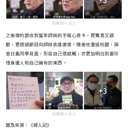
點擊圖片放大
之後偉約瑟收到當年師妹的手寫心意卡，既驚喜又感
動，更透過節目向師妹表達謝意。隨後他重返校園，與
昔日舊同學見面，形容自己很感觸，亦更加明白到要珍
惜身邊人和自己擁有的東西。
+3
點擊圖片放大
圖及來源：《尋人記》