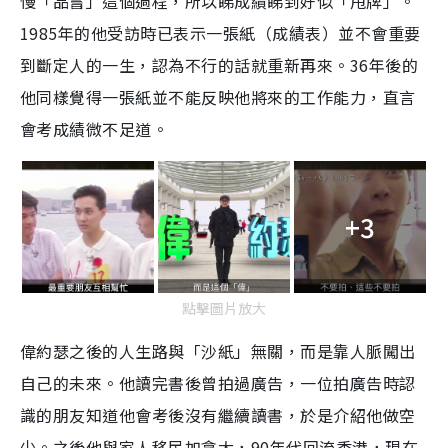
慢「品嘗」這個過程，所以睇成績睇到好似「甩牌」。
1985年的他受訪時已表示一張紙（成績表）並不會重要
到斷定人的一生，認為不行的話就重新再來。36年後的
他同樣覺得一張紙並不能反映他將來的工作能力，直言
會考成績微不足道。
+3
點擊圖片放大
偉約瑟之後的人生路與「沙紙」無關，而是靠人脈闖出
自己的未來。他讀完書後曾拍過廣告，一位拍廣告時認
識的朋友知道他會考後沒有繼續讀書，於是介紹他做空
少。之後他與家人移民加拿大，90年代回流香港，現在