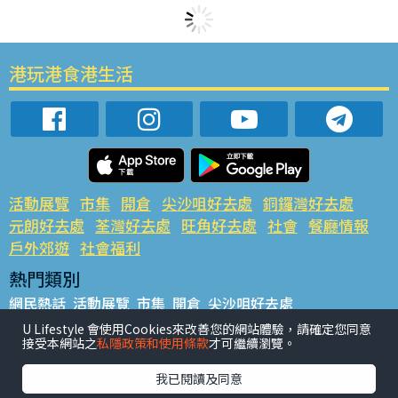
港玩港食港生活
活動展覽
市集
開倉
尖沙咀好去處
銅鑼灣好去處
元朗好去處
荃灣好去處
旺角好去處
社會
餐廳情報
戶外郊遊
社會福利
熱門類別
網民熱話
活動展覽
市集
開倉
尖沙咀好去處
銅鑼灣好去處
元朗好去處
荃灣好去處
旺角好去處
社會
U Lifestyle 會使用Cookies來改善您的網站體驗，請確定您同意
接受本網站之
私隱政策和使用條款
才可繼續瀏覽。
餐廳情報
戶外郊遊
熱門標籤
我已閱讀及同意