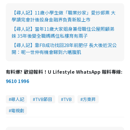
【尋人記】11歲小學生做「職業炒家」愛炒郵票 大
學讀完會計後投身金融界負責新股上市
【尋人記】當年11歲大家姐身兼母職住公屋照顧弟
妹 35年後變全職媽媽住私樓育有兩子
【尋人記】靠FB成功找回28年前肥仔 長大後近況公
開：呢一世仲有機會睇到六嚿腹肌
有料爆? 歡迎報料！U Lifestyle WhatsApp 報料專線:
9610 1996
尋人記
TVB節目
TVB
方東昇
電視劇