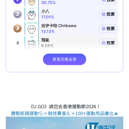
《U GO》請您去香港運動節2026！
體驗新興運動💦＋競技賽事💪＋100+運動用品攤位🔥