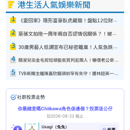
港生活人氣娛樂新聞
1
《愛回家》隱形富豪臥虎藏龍！盤點12位財氣逼人的有錢藝人：呢位靚女3億身家唔憂做
2
葉蒨文拍拖一周年親自否認情侶關係？！被質疑感情造假竟稱GM「普通同事」
3
30歲男藝人低調宣布已秘密離巢！人氣急跌變失蹤人口︰「這幾年過得並不容易」
4
簡淑兒染金毛剪短頭髮氣質判若兩人！嚇壞老公麥大力都認唔出：「你做咩事？」
5
TVB新聞主播陳嘉欣鏡頭前罕有失守！遭林超英一句說話突襲嚇親當場大笑