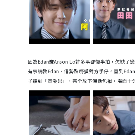
因為Edan嫌Anson Lo許多事都慢半拍，
有事請教Edan，借勢跌嘢摸對方手仔。直到Eda
子聽到「高潮眼」，完全放下偶像包袱，場面十