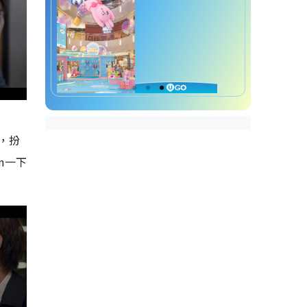
玩，扮
n一下