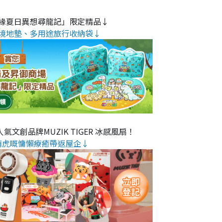
緣夏日異想尋龍記」限定精品↓
境地墊、多用途旅行收納袋↓
氣文創品牌MUZIK TIGER 冰感風扇！
萌虎嘅慵懶療癒帶返屋企↓