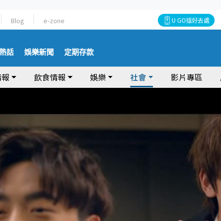
Blog
e-zone
U GO搵好去處
熱話
娛樂新聞
定期存款
情報
飲食情報
娛樂
社會
影片專區