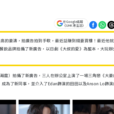
在Google追蹤
《UHK 港生活》
氣最高的姜濤，拍廣告拍到手軟，最近話賺到錢要買樓！最近他就
）為連鎖餐飲品牌拍攝了新廣告，以日劇《大叔的愛》為藍本，大玩辦
Lo（盧瀚霆）拍攝了新廣告，三人在辦公室上演了一場三角戀《大姜
為了新同事，並介入了Edan飾演的田田以及Anson Lo飾