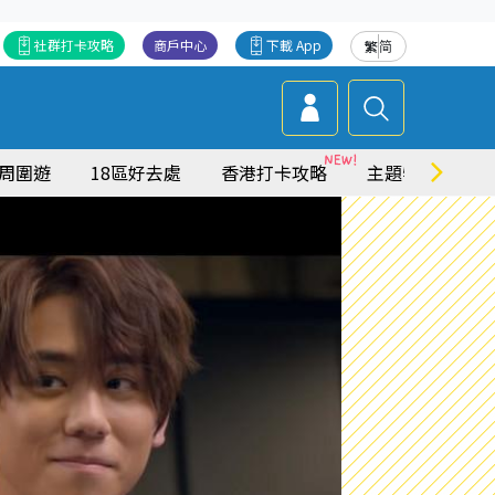
社群打卡攻略
商戶中心
下載 App
繁
简
周圍遊
18區好去處
香港打卡攻略
主題特集