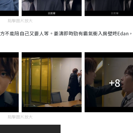
點擊圖片放大
控訴對方不能陪自己又要人等。姜濤即時勁有霸氣衝入房壁咚Edan
+8
點擊圖片放大