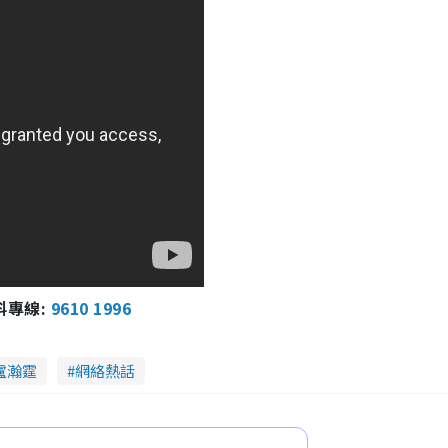
報料專線:
9610 1996
盧瀚霆
網絡熱話