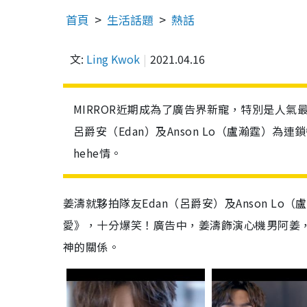
首頁
生活話題
熱話
文:
Ling Kwok
2021.04.16
MIRROR近期成為了廣告界新寵，特別是人
呂爵安（Edan）及Anson Lo（盧瀚霆
hehe情。
姜濤就夥拍隊友Edan（呂爵安）及Anson 
愛》，十分爆笑！廣告中，姜濤飾演心機男阿姜，成
神的關係。