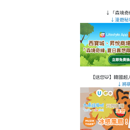
↓「森境奇
↓漫遊秘
【送您🐯】韓國超人
↓將