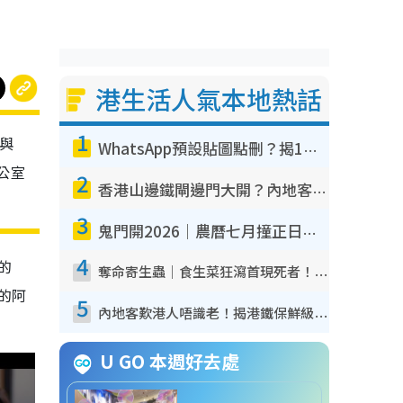
港生活人氣本地熱話
1
與
WhatsApp預設貼圖點刪？揭1招「反向操作」還原簡潔介面 附3步實測教學
公室
2
香港山邊鐵閘邊門大開？內地客困惑意義何在！網民神回覆：呢種叫法理性防禦
3
鬼門開2026｜農曆七月撞正日全食特別邪？專家警告切忌做一事！揭4大禁忌+2招保平安
4
的
奪命寄生蟲｜食生菜狂瀉首現死者！疫潮惡化錄1.8萬宗病例 揭洗菜3大謬誤
演的阿
5
內地客歎港人唔識老！揭港鐵保鮮級冷氣 港人求放過：咪投訴
U GO 本週好去處