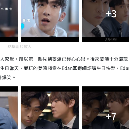
+3
點擊圖片放大
欠缺了戀人感覺，所以第一眼見到姜濤已經心心眼。後來姜濤十分識
n生日當天，識玩的姜濤特意在Edan耳邊細語講生日快樂，Eda
分爆笑。
+7