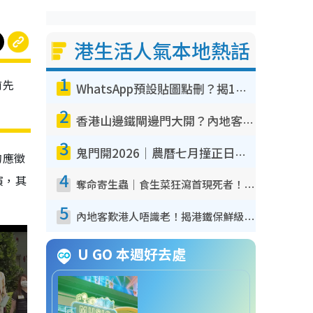
港生活人氣本地熱話
1
前先
WhatsApp預設貼圖點刪？揭1招「反向操作」還原簡潔介面 附3步實測教學
2
香港山邊鐵閘邊門大開？內地客困惑意義何在！網民神回覆：呢種叫法理性防禦
3
鬼門開2026｜農曆七月撞正日全食特別邪？專家警告切忌做一事！揭4大禁忌+2招保平安
的應徵
4
演，其
奪命寄生蟲｜食生菜狂瀉首現死者！疫潮惡化錄1.8萬宗病例 揭洗菜3大謬誤
5
內地客歎港人唔識老！揭港鐵保鮮級冷氣 港人求放過：咪投訴
U GO 本週好去處