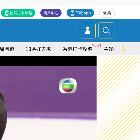
社群打卡攻略
商戶中心
下載 App
繁
简
周圍遊
18區好去處
香港打卡攻略
主題特集