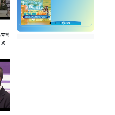
出有幫
會資