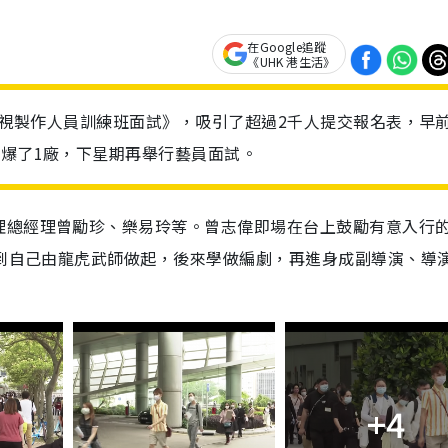
在Google追蹤
《UHK 港生活》
及電視製作人員訓練班面試》，吸引了超過2千人提交報名表，早
逼爆了1廠，下星期再舉行藝員面試。
理總經理曾勵珍、樂易玲等。曾志偉即場在台上鼓勵有意入行
講到自己由龍虎武師做起，後來學做編劇，再進身成副導演、導
+4