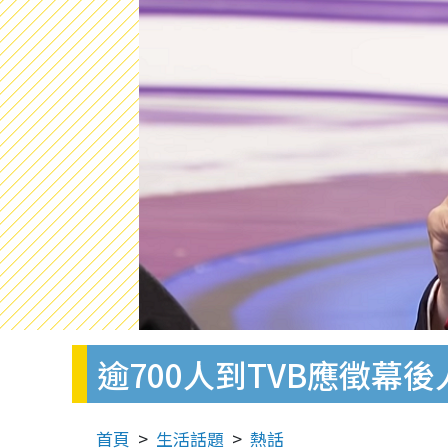
逾700人到TVB應徵幕
首頁
生活話題
熱話