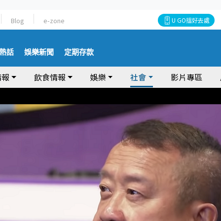
Blog
e-zone
U GO搵好去處
熱話
娛樂新聞
定期存款
情報
飲食情報
娛樂
社會
影片專區