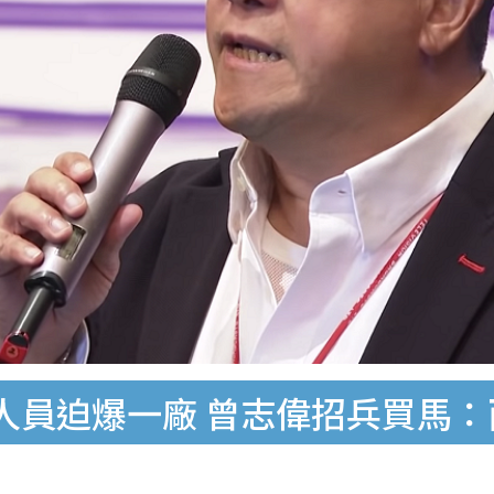
後人員迫爆一廠 曾志偉招兵買馬