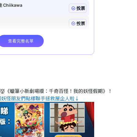
睇👹《蠟筆小新劇場版：千奇百怪！我的妖怪假期》！
同妖怪朋友們點樣聯手拯救屋企人啦↓