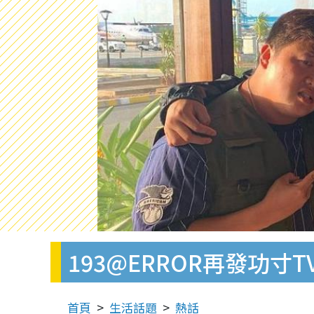
193@ERROR再發功寸
首頁
生活話題
熱話