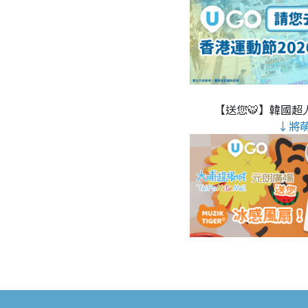
【送您🐯】韓國超人
↓將