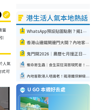
港生活人氣本地熱話
1
過當
WhatsApp預設貼圖點刪？揭1招「反向操作」還原簡潔介面 附3步實測教學
後引
2
香港山邊鐵閘邊門大開？內地客困惑意義何在！網民神回覆：呢種叫法理性防禦
3
鬼門開2026｜農曆七月撞正日全食特別邪？專家警告切忌做一事！揭4大禁忌+2招保平安
4
於人氣
奪命寄生蟲｜食生菜狂瀉首現死者！疫潮惡化錄1.8萬宗病例 揭洗菜3大謬誤
方式可
5
內地客歎港人唔識老！揭港鐵保鮮級冷氣 港人求放過：咪投訴
U GO 本週好去處