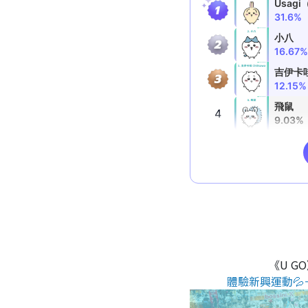
《U G
體驗新興運動💦