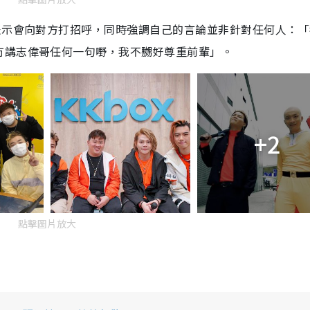
表示會向對方打招呼，同時強調自己的言論並非針對任何人：「
冇講志偉哥任何一句嘢，我不嬲好尊重前輩」。
+2
點擊圖片放大