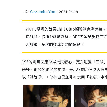
文:
Cassandra Yim
2021.04.19
ViuTV舉辦的首屆Chill Club頒獎禮完滿落
晚3缺1，只有193郭嘉駿、DEE何啟華及肥仔
起熱議，今次同樣成為訪問焦點。
193的霸氣回應深得網民歡心，更升呢變「三爺
急升，他多謝網民的支持，表示很開心見到大家重
以「禮貌啲」。他指自己並非有意用「老嘢」字