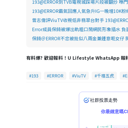
193@ERROR到TVB電視城踩場片段被翻炒 
193@ERROR霸氣回應人氣急升IG一晚增10
曾志偉評ViuTV收視低非翡翠台對手 193@ER
Error成員保錡被爆出軌粗口鬧網民形象插水
保錡＠ERROR不忿被批似八兩金兼鍾意呃女仔 
有料爆? 歡迎報料！U Lifestyle WhatsApp 
193
ERROR
ViuTV
千禧五虎
E