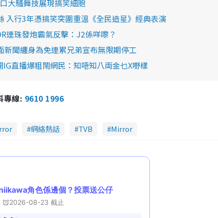
喺門口大騷舞技展現搞笑細胞
K粉絲 入行3年憑搞笑突圍重溫《全民造星》經典表演
ROR連珠發炮霸氣反擊：J2係咩嚟？
 負面新聞纏身為免連累兄弟宣布無限期停工
開IG直播爆粗鬧網民：知唔知八両金乜X嘢樣
報料專線:
9610 1996
rror
網絡熱話
TVB
Mirror