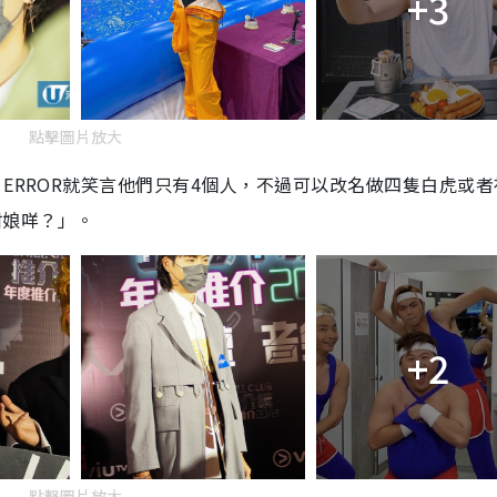
+3
點擊圖片放大
，
ERROR
就笑言他們只有
4
個人，
不過
可以改名做四隻白虎或者
咁娘咩？」
。
+2
點擊圖片放大