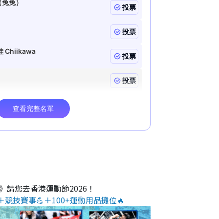
O》請您去香港運動節2026！
＋競技賽事💪＋100+運動用品攤位🔥