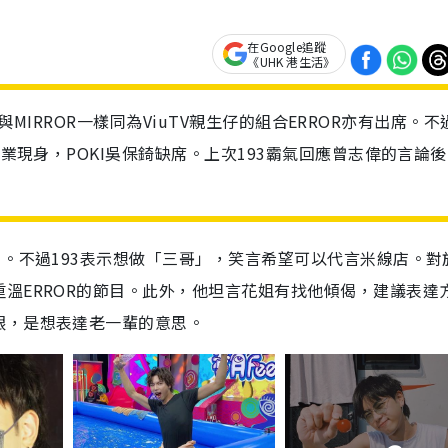
在Google追蹤
《UHK 港生活》
幕，與MIRROR一樣同為ViuTV親生仔的組合ERROR亦有出席。不
梁業現身，POKI吳保錡缺席。上次193霸氣回應曾志偉的言論
」。不過193表示想做「三哥」，笑言希望可以代言米線店。對
溫ERROR的節目。此外，他坦言花姐有找他傾偈，建議表達
眼，是想表達老一輩的意思。