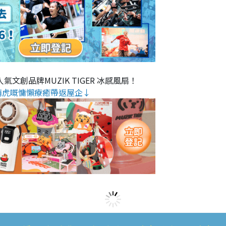
氣文創品牌MUZIK TIGER 冰感風扇！
萌虎嘅慵懶療癒帶返屋企↓