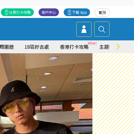
社群打卡攻略
商戶中心
下載 App
繁
简
周圍遊
18區好去處
香港打卡攻略
主題特集