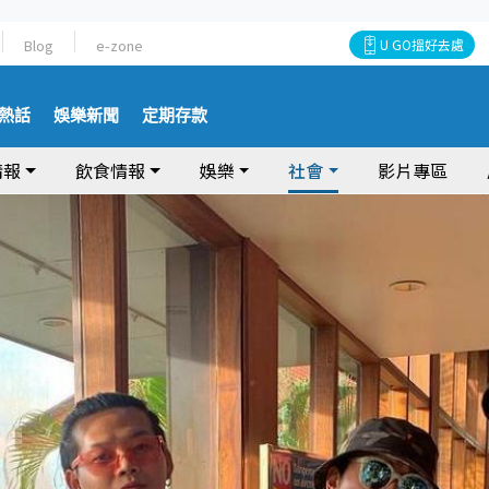
Blog
e-zone
U GO搵好去處
熱話
娛樂新聞
定期存款
情報
飲食情報
娛樂
社會
影片專區