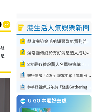
港生活人氣娛樂新聞
1
之
簡淑兒染金毛剪短頭髮氣質判若兩人！嚇壞老公麥大力都認唔出：「你做咩事？」
熟魅
2
湯洛雯傳終於有好消息造人成功！兩大細節曝孕味極濃惹猜測：大肚婆先會咁！
已是
3
8大最冇禮貌藝人名單被瘋傳！網民揭發明星真面目 一致數臭呢位係無品天花板？
4
銀行高層「沉船」爆案中案！驚揭邪教洗腦操控賣淫被吞600萬 幕後黑手講多錯多
5
林芊妤親解12年前「殘廁Gathering」真相！高層解約一句話重創尊嚴至今拒返TVB
U GO 本週好去處