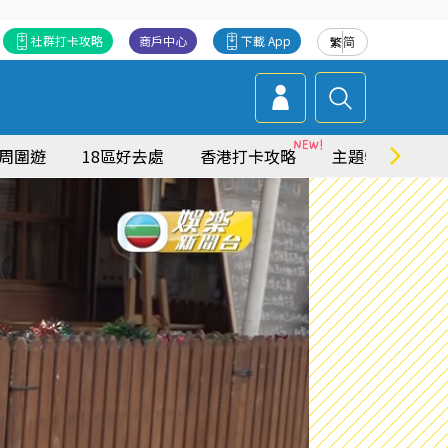
社群打卡攻略
商戶中心
下載 App
繁
简
周圍遊
18區好去處
香港打卡攻略
主題特集