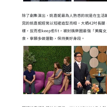
除了劇集演出，姚嘉妮最為人熟悉的就是在生活
窕的姚嘉妮經常以短裙造型亮相，大晒42吋長腿
樣，反而愈keep愈fit，被封娛樂圈最強「美
食，寧願多做運動，保持美好身段。