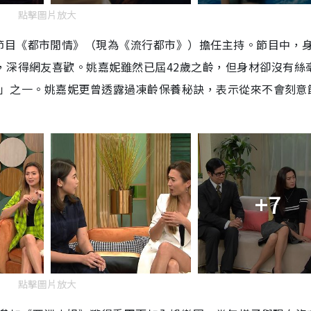
點擊圖片放大
節目《都市閒情》（現為《流行都市》）擔任主持。節目中，
，深得網友喜歡。姚嘉妮雖然已屆42歲之齡，但身材卻沒有絲
魔女」之一。姚嘉妮更曾透露過凍齡保養秘訣，表示從來不會刻意
+7
點擊圖片放大