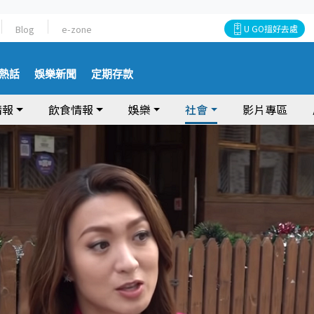
Blog
e-zone
U GO搵好去處
熱話
娛樂新聞
定期存款
情報
飲食情報
娛樂
社會
影片專區