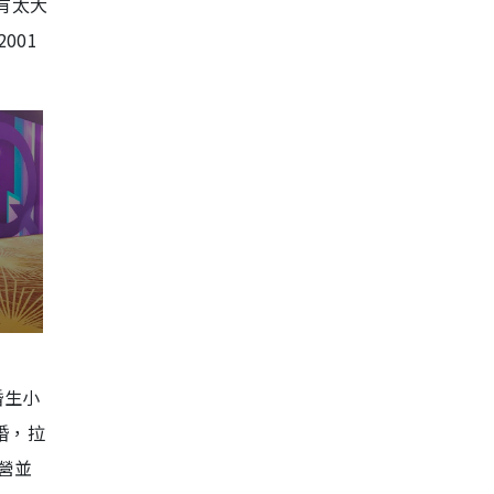
有太大
001
婚生小
婚，拉
營並