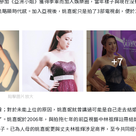
之齡參加《亞洲小姐》獲得季軍而加入娛樂圈，當年樣子與現在沒
略顯時代感。加入亞視後，姚嘉妮只是拍了3部電視劇，便於2
+7
點擊圖片放大
線；對於未能上位的原因，姚嘉妮就曾講過可能是自己走去結
。姚嘉妮於2006年，與拍拖七年的前亞視藝中林祖輝註冊結
女一子。已為人母的姚嘉妮更與丈夫林祖輝涉足商界，至今共同經