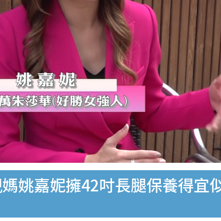
靚媽姚嘉妮擁42吋長腿保養得宜