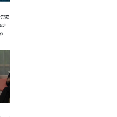
身形窈
毫走
節