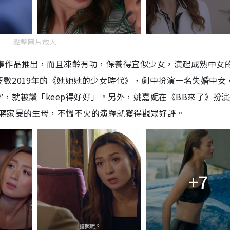
點擊圖片放大
劇集作品推出，而且凍齡有功，保養得宜似少女，演起成熟中女
數2019年的《她她她的少女時代》，劇中扮演一名失婚中女
，就被讚「keep得好好」。另外，姚嘉妮在《BB來了》扮
、蔣家旻的生母，不慍不火的演繹就獲得觀眾好評。
+7