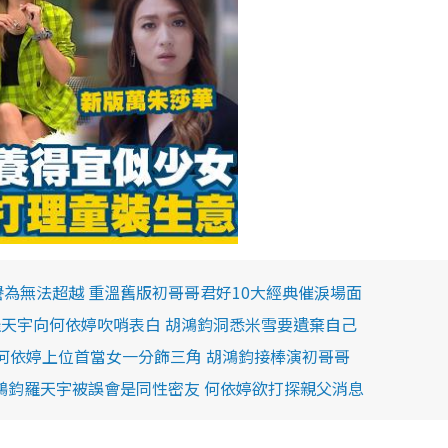
譽為無法超越 重溫舊版初哥哥君好10大經典催淚場面
羅天宇向何依婷吹哨表白 胡鴻鈞洞悉米雪要遺棄自己
何依婷上位首當女一分飾三角 胡鴻鈞接棒演初哥哥
鴻鈞羅天宇被誤會是同性密友 何依婷欲打探親父消息