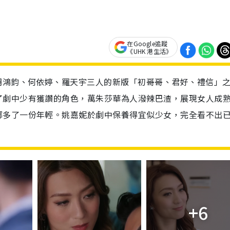
在Google追蹤
《UHK 港生活》
胡鴻鈞、何依婷、羅天宇三人的新版「初哥哥、君好、禮信」
了劇中少有獲讚的角色，萬朱莎華為人潑辣巴渣，展現女人成
娜多了一份年輕。姚嘉妮於劇中保養得宜似少女，完全看不出
+6