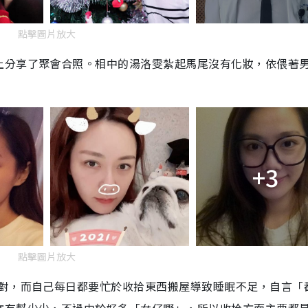
點擊圖片放大
上分享了聚會合照。相中的湯洛雯紮起馬尾沒有化妝，依偎著
+3
點擊圖片放大
派對，而自己每日都要忙於收拾東西搬屋導致睡眠不足，自言「