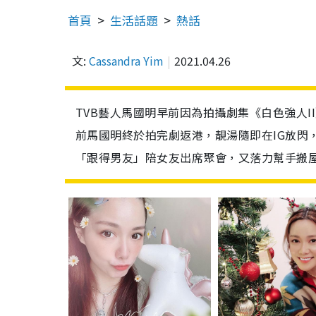
首頁
生活話題
熱話
文:
Cassandra Yim
2021.04.26
TVB藝人馬國明早前因為拍攝劇集《白色強人
前馬國明終於拍完劇返港，靚湯隨即在IG放閃，公
「跟得男友」陪女友出席聚會，又落力幫手搬