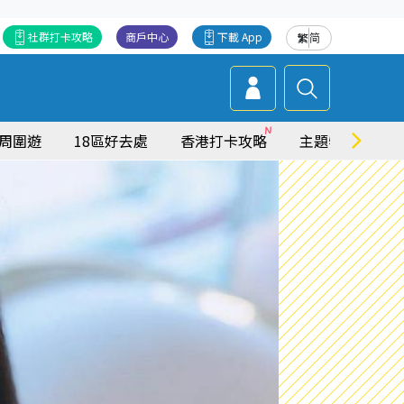
社群打卡攻略
商戶中心
下載 App
繁
简
周圍遊
18區好去處
香港打卡攻略
主題特集