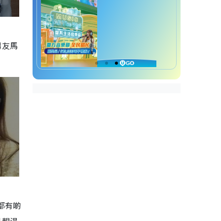
男友馬
都有啲