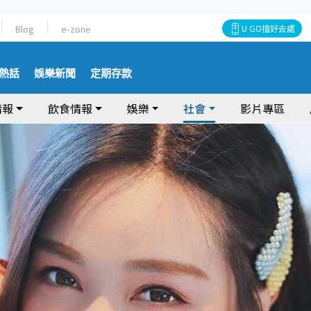
Blog
e-zone
U GO搵好去處
熱話
娛樂新聞
定期存款
情報
飲食情報
娛樂
社會
影片專區