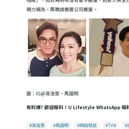
殘㗎」。問到馬明有沒有幫手搬屋，她表示男友
親力親為，再聘請搬運公司搬屋。
圖：IG@湯洛雯、馬國明
有料爆? 歡迎報料！U Lifestyle WhatsApp 
湯洛雯
馬國明
網絡熱話
TVB