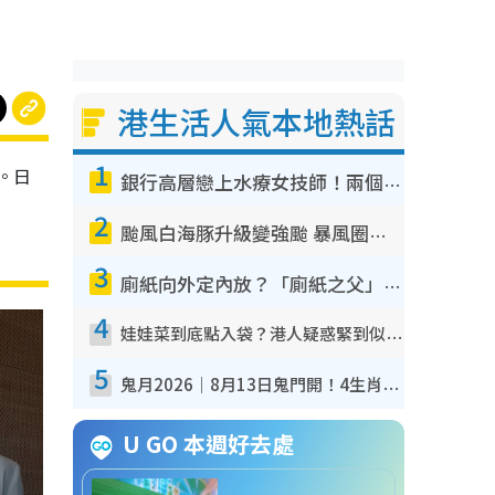
港生活人氣本地熱話
1
。日
銀行高層戀上水療女技師！兩個月借128萬驚覺「沉船」沉落火海 揭背後疑似邪教操控賣淫
做
2
颱風白海豚升級變強颱 暴風圈半徑達320公里 面積足以覆蓋多個城市
3
廁紙向外定內放？「廁紙之父」專利圖曝光！官方揭正確擺法：放錯易貼牆積菌！
4
娃娃菜到底點入袋？港人疑惑緊到似真空 揭包裝過程全靠1招：血汗錢唔易賺
5
鬼月2026｜8月13日鬼門開！4生肖迎財運大爆發！專家：屬Ｏ好手氣 宜買六合彩
U GO 本週好去處