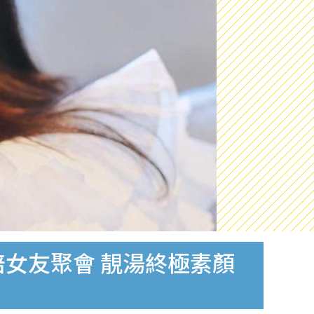
女友聚會 靚湯終極素顏