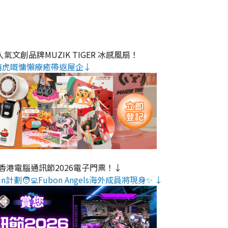
氣文創品牌MUZIK TIGER 冰感風扇！
萌虎嘅慵懶療癒帶返屋企↓
香港電腦通訊節2026電子門票！↓
n計劃🧑‍💻Fubon Angels海外成員將現身✨ ↓