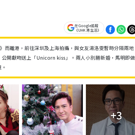
在Google追蹤
《UHK 港生活》
II》而離港，前往深圳及上海拍攝，與女友湯洛雯暫時分隔兩地
開獻吻送上「Unicorn kiss」。兩人小別勝新婚，馬明即
屋。
+3