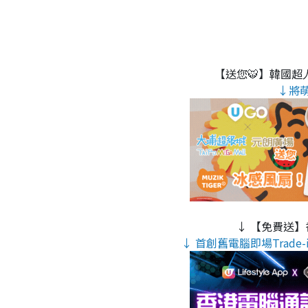
【送您🐯】韓國超人
↓將
↓ 【免費送】
↓ 首創舊電腦即場Trade-i