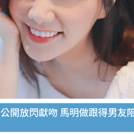
公開放閃獻吻 馬明做跟得男友陪