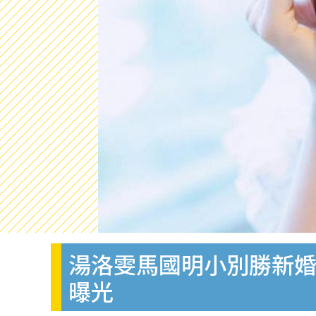
湯洛雯馬國明小別勝新婚
曝光