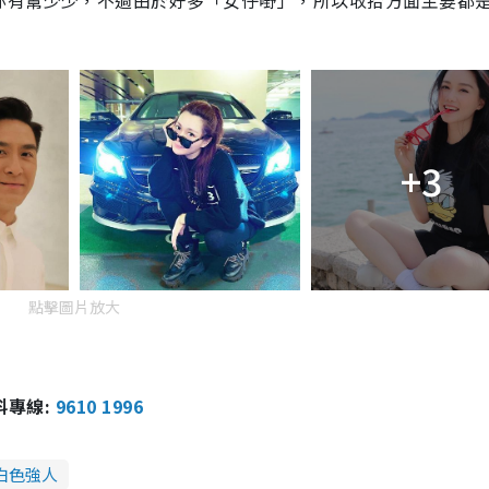
亦有幫少少，不過由於好多「女仔嘢」，所以收拾方面主要都
+3
點擊圖片放大
報料專線:
9610 1996
白色強人