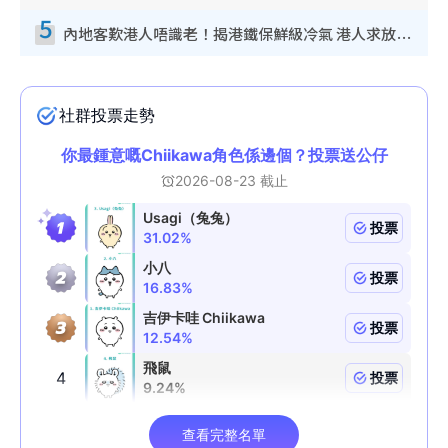
5
內地客歎港人唔識老！揭港鐵保鮮級冷氣 港人求放過：咪投訴