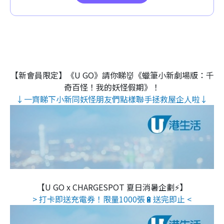
【新會員限定】《U GO》請你睇👹《蠟筆小新劇場版：千
奇百怪！我的妖怪假期》！
↓一齊睇下小新同妖怪朋友們點樣聯手拯救屋企人啦↓
【U GO x CHARGESPOT 夏日消暑企劃⚡】
> 打卡即送充電券！限量1000張🔋送完即止 <