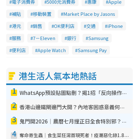
電子消費券
5000元消費券
惠康
Apple
補貼
移動裝置
Market Place by Jasons
港元
銷售
OK便利店
交通
iPhone
服務
7－Eleven
銀行
Samsung
便利店
Apple Watch
Samsung Pay
港生活人氣本地熱話
1
WhatsApp預設貼圖點刪？揭1招「反向操作」還原簡潔介面 附3步實測教學
2
香港山邊鐵閘邊門大開？內地客困惑意義何在！網民神回覆：呢種叫法理性防禦
3
鬼門開2026｜農曆七月撞正日全食特別邪？專家警告切忌做一事！揭4大禁忌+2招保平安
4
奪命寄生蟲｜食生菜狂瀉首現死者！疫潮惡化錄1.8萬宗病例 揭洗菜3大謬誤