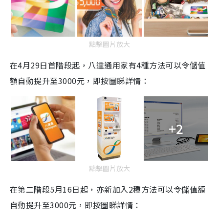
點擊圖片放大
在
4
月
29
日首階段起，八達通用家有
4
種方法可以令儲值
額
自動提升至
3000
元，即按圖睇詳情：
+2
點擊圖片放大
在第二階段
5
月
16
日起，亦新加入
2
種方法可以令儲值額
自動提升至
3000
元，即按圖睇詳情：