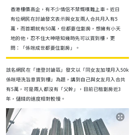
香港樓價高企，有不少情侶不禁慨嘆難上車。近日
有位網民在討論發文表示與女友兩人合共月入有5
萬，而首期就有50萬，但都要住劏房，想擁有小天
地的他，忍不住大呻唔知幾時先可以買到樓，更
問：「係咪成世都要住劏房」。
該名網民在「連登討論區」發文以「同女友加埋月入50k
係咪唔洗旨意買到樓」為題，講到自己與女友月入合共
有5萬，可是兩人都沒有「父幹」，目前已租劏房近3
年，儲錢的速度相對較慢。