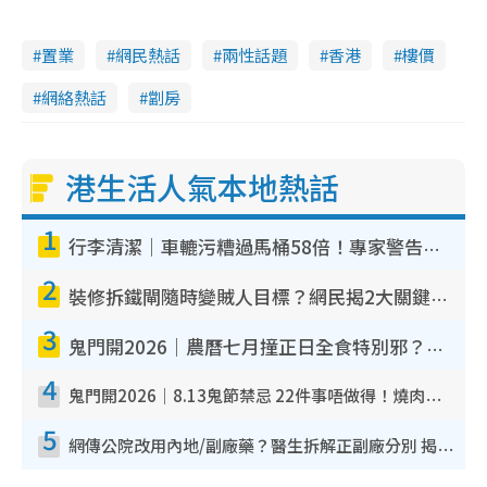
置業
網民熱話
兩性話題
香港
樓價
網絡熱話
劏房
港生活人氣本地熱話
1
行李清潔｜車轆污糟過馬桶58倍！專家警告忌用酒精抹 教1招免污手除菌
2
裝修拆鐵閘隨時變賊人目標？網民揭2大關鍵用途：裝新式等於白裝？附新舊鐵閘分別
3
鬼門開2026｜農曆七月撞正日全食特別邪？專家警告切忌做一事！揭4大禁忌+2招保平安
4
鬼門開2026｜8.13鬼節禁忌 22件事唔做得！燒肉、刺身要少食？半夜勿吹口哨/打呢個電話
5
網傳公院改用內地/副廠藥？醫生拆解正副廠分別 揭4類人換藥隨時出事