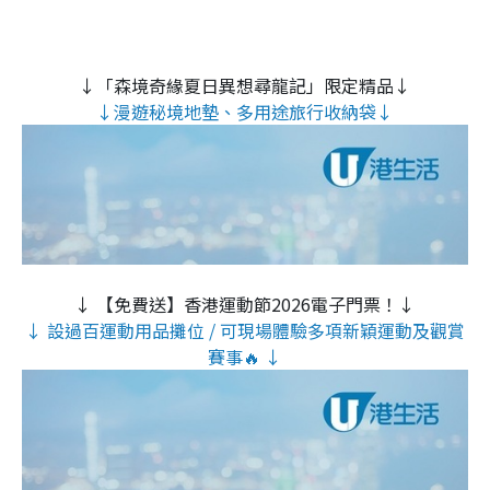
↓「森境奇緣夏日異想尋龍記」限定精品↓
↓漫遊秘境地墊、多用途旅行收納袋↓
↓ 【免費送】香港運動節2026電子門票！↓
↓ 設過百運動用品攤位 / 可現場體驗多項新穎運動及觀賞
賽事🔥 ↓