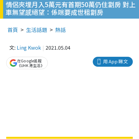
情侶夾埋月入5萬元有首期50萬仍住劏房 對上
車無望感絕望：係咪要成世租劏房
首頁
生活話題
熱話
文:
Ling Kwok
2021.05.04
在Google追蹤
用 App 睇文
《UHK 港生活》