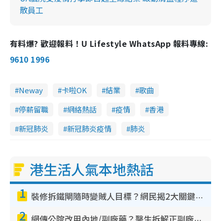
散員工
有料爆? 歡迎報料！U Lifestyle WhatsApp 報料專線:
9610 1996
Neway
卡啦OK
結業
歌曲
停薪留職
網絡熱話
疫情
香港
新冠肺炎
新冠肺炎疫情
肺炎
港生活人氣本地熱話
1
裝修拆鐵閘隨時變賊人目標？網民揭2大關鍵用途：裝新式等於白裝？附新舊鐵閘分別
2
網傳公院改用內地/副廠藥？醫生拆解正副廠分別 揭4類人換藥隨時出事