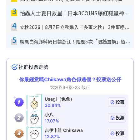
3
怕蟲人士夏日救星！日本3COINS爆紅驅蟲神器$45起 1招「全程免觸碰」輕鬆搞定小強
4
立秋2026｜8月7日立秋進入「多事之秋」 3件事唔做得！專家教6招開運 清枱頭／銀包納氣接好運
5
颱風白海豚料周日襲浙江！經歷5次「眼牆置換」極罕見 成登陸內地最長途颱風