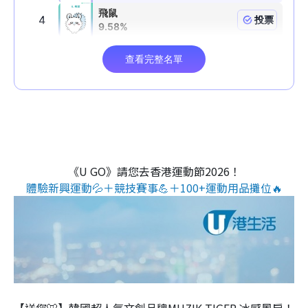
《U GO》請您去香港運動節2026！
體驗新興運動💦＋競技賽事💪＋100+運動用品攤位🔥