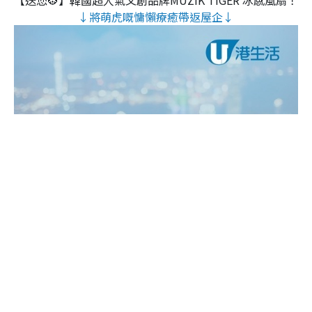
【送您🐯】韓國超人氣文創品牌MUZIK TIGER 冰感風扇！
↓將萌虎嘅慵懶療癒帶返屋企↓