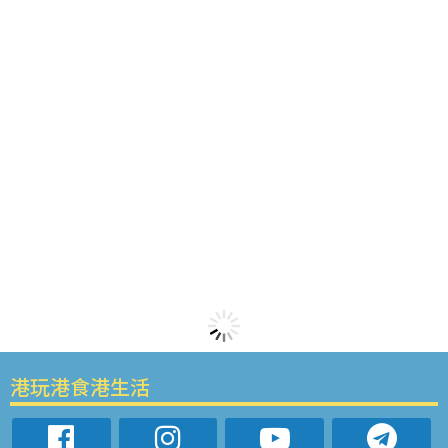
港玩港食港生活