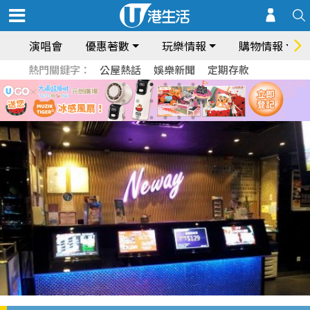
演唱會
優惠著數
玩樂情報
購物情報
熱門關鍵字：
公屋熱話
娛樂新聞
定期存款