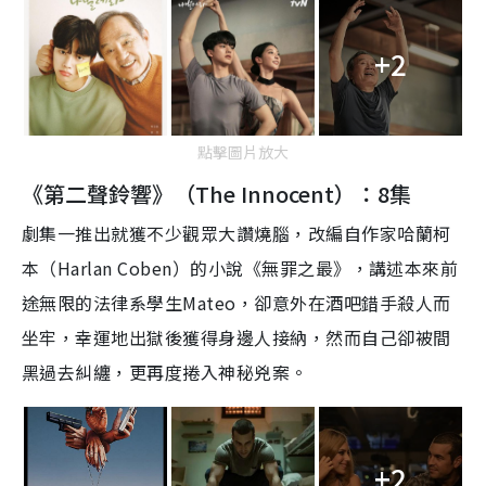
+2
點擊圖片放大
《第二聲鈴響》（The Innocent）：8集
劇集一推出就獲不少觀眾大讚燒腦，改編自作家哈蘭柯
本（Harlan Coben）的小說《無罪之最》，講述本來
前
途
無限的法律系學生Mateo，卻意外在酒吧錯手殺人而
坐牢，幸運地出獄後獲得身邊人接納，然而自己卻被間
黑過去糾纏，更再度捲入神秘兇案。
+2