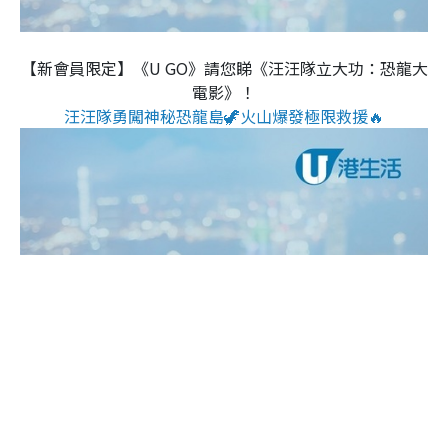
【新會員限定】《U GO》請您睇《汪汪隊立大功：恐龍大
電影》！
汪汪隊勇闖神秘恐龍島🦖火山爆發極限救援🔥