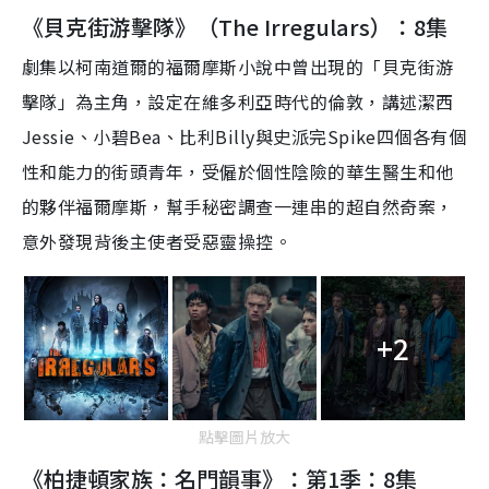
《貝克街游擊隊》（The Irregulars）：8集
劇集以柯南道爾的福爾摩斯小說中曾出現的「貝克街游
擊隊」為主角，
設定在維多利亞時代的倫敦，講述潔西
Jessie
、小碧
Bea
、比利
Billy
與史派完
Spike
四個各有個
性和能力的街頭青年，受僱於個性陰險的華生醫生和他
的夥伴福爾摩斯，幫手秘密調查一連串的超自然奇案，
意外發現背後主使者受惡靈操控
。
+2
點擊圖片放大
《柏捷頓家族：名門韻事》：第1季：8集