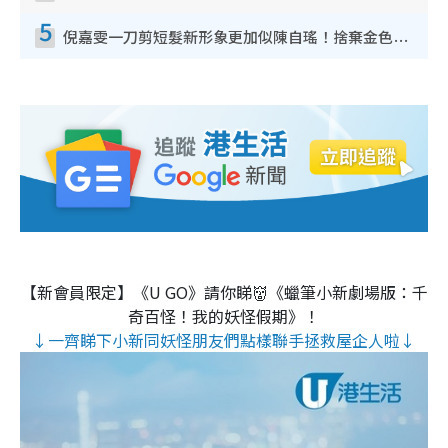
5
倪嘉雯一刀剪短髮新形象更加似陳自瑤！捨棄金色長髮造型氣質大變超驚喜
【新會員限定】《U GO》請你睇👹《蠟筆小新劇場版：千
奇百怪！我的妖怪假期》！
↓一齊睇下小新同妖怪朋友們點樣聯手拯救屋企人啦↓