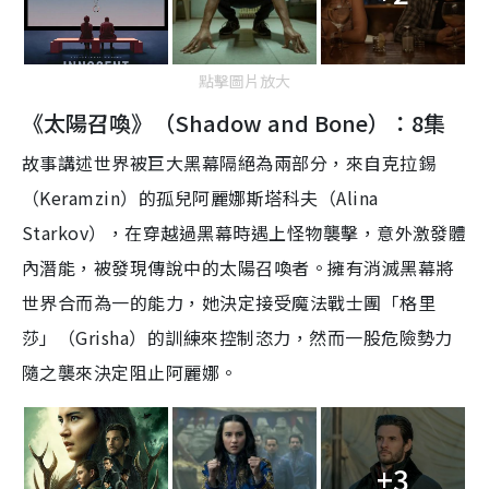
點擊圖片放大
《太陽召喚》（Shadow and Bone）：8集
故事講述世界被巨大黑幕隔絕為兩部分，來自克拉錫
（Keramzin）的孤兒阿麗娜斯塔科夫（Alina
Starkov），在穿越過黑幕時遇上怪物襲擊，意外激發體
內潛能，被發現傳說中的太陽召喚者。擁有消滅黑幕將
世界合而為一的能力，她決定接受魔法戰士團「格里
莎」（Grisha）的訓練來控制恣力，然而一股危險勢力
隨之襲來決定阻止阿麗娜。
+3