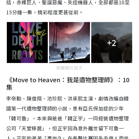
括，赤裸巨人、聖誕惡魔、失控機器人，全部都是10至
15分鐘一集，精彩程度更甚從前。
+2
點擊圖片放大
《Move to Heaven：我是遺物整理師》：10
集
李帝勳、陳俊翔、池珍熙、洪承熙主演，
劇情改編自韓
國第一代遺物整理師的小說，患有亞氏保加症的少年
「韓可魯」，本來與爸爸「韓正宇」一同經營遺物整理
公司「天堂移居」，但正宇因為意外離世留下可魯一
人。正宇的弟弟「曹尚久」在拳擊比賽因失手傷人而坐