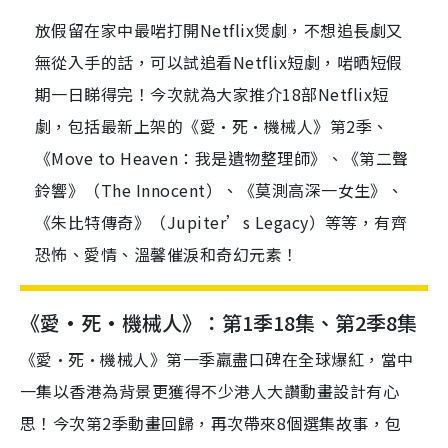
放假留在家中最啱打開Netflix煲劇，不想追長劇又
無從入手的話，可以試追看Netflix短劇，啱晒短假
期一日睇得完！今次就為大家推介18部Netflix短
劇，包括最新上架的《愛·死·機械人》第2季、
《Move to Heaven：我是遺物整理師》、《第二聲
鈴響》（The Innocent）、《莫測高深一女生》、
《朱比特傳奇》（Jupiter’s Legacy）等等，有齊
恐怖、愛情、溫馨催淚和奇幻元素！
《愛·死·機械人》：第1季18集、第2季8集
《愛·死·機械人》第一季羸盡口碑在全球爆紅，當中
一集以香港為背景更獲得不少港人大讚動畫設計有心
思！今次第2季動畫回歸，再次帶來8個選集故事，包