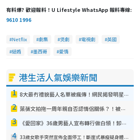
有料爆? 歡迎報料！U Lifestyle WhatsApp 報料專線:
9610 1996
Netflix
劇集
煲劇
電視劇
英國
結婚
墨西哥
愛情
港生活人氣娛樂新聞
1
8大最冇禮貌藝人名單被瘋傳！網民揭發明星真面目 一致數臭呢位係無品天花板？
2
葉蒨文拍拖一周年親自否認情侶關係？！被質疑感情造假竟稱GM「普通同事」
3
《愛回家》36歲男藝人宣布轉行做白領！卸下藝人身份回歸素人平淡生活
4
33歲女歌手突然宣佈全面停工！斷崖式暴瘦疑身體亮紅燈！聲明曝︰將暫時淡出