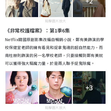
+2
點擊圖片放大
《非常校護檔案》：第1季6集
Netflix
韓國原創影集改編自暢銷小說，
鄭有美
飾演的
學
校保健室老師的擁有
看見和捉拿
鬼魂的超自然
能力，而
南柱赫則飾演的另一名學校老師，只要接觸到鄭有美就
可以獲得強大驅魔力量，於是兩人聯手捉鬼除魔
。
+3
點擊圖片放大