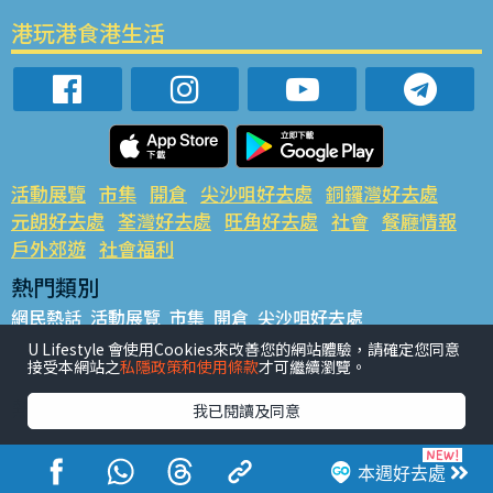
港玩港食港生活
活動展覽
市集
開倉
尖沙咀好去處
銅鑼灣好去處
元朗好去處
荃灣好去處
旺角好去處
社會
餐廳情報
戶外郊遊
社會福利
熱門類別
網民熱話
活動展覽
市集
開倉
尖沙咀好去處
銅鑼灣好去處
元朗好去處
荃灣好去處
旺角好去處
社會
U Lifestyle 會使用Cookies來改善您的網站體驗，請確定您同意
接受本網站之
私隱政策和使用條款
才可繼續瀏覽。
餐廳情報
戶外郊遊
熱門標籤
我已閱讀及同意
#UGO搵好去處
#人氣活動推介
#美食社群熱話
#親子玩樂好去處
#ULifestyle應用程式
#限時搶
本週好去處
#UJetso禮物放送
#ULifestyle商戶中心
#著數
#網絡熱話