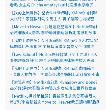
看點 女主角Chicha Amatayakul封泰版水原希子
【我的上流世界】整合Netflix韓劇《Mine》劇情6
大伏線！家庭教師勾引男主人 妻子隱藏性向秘密
【Move to Heaven:我是遺物整理師】Netflix韓劇
治癒催淚4大看點 李帝勳陳俊翔發掘逝者感動故事
【我的上流世界】Netflix韓劇《Mine》5大看點 家
庭關係比兇案複雜 主角導演編劇皆為女性引關注
【Law School】Netflix懸疑韓劇《至上之法》6大
看點燒腦好評 31歲金汎逆齡演法律學生捲入兇案
【我的上流世界】Netflix韓劇《Mine》劇情簡介
+演員人物角色！李寶英金瑞亨揭開上流社會的不幸
【太陽召喚】Netflix奇幻劇《Shadow and Bone》
高分好評4大看點 召喚陽光少女成魔法世界救世主
【Netflix5月片單推薦】最新電影劇集愛死機器人
第2季/李帝勳新劇Move to Heaven我是遺物整理師