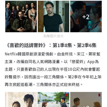
+2
點擊圖片放大
《喜歡的話請響鈴》：第1季8集、第2季6集
Netflix
韓國原創浪漫愛情劇，由金所炫、宋江、鄭家藍
主演，改編自同名人氣網路漫畫，以「戀愛鈴」
App
為
主題，只要喜歡自己的人出現在半徑
10
公尺內就會響起
鈴聲提示，因而譜出一段三角關係
。
第2季在今年初上架
再次掀起追看潮，
三角關係亦正式迎來終結。