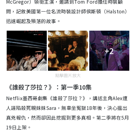
McGregor）領銜主演，邀請到Tom Ford擔任時裝顧
問，記敘美國第一位名流時裝設計師侯斯頓（Halston）
迅速崛起及殞落的故事。
+2
點擊圖片放大
《誰殺了莎拉？》：第一季10集
Netflix
墨西哥
劇
集《誰殺了莎拉？》，
講述主角
Alex
遭
人誣陷殺死親妹妹
Sara
，無辜坐冤獄
18
年後，決心搵出
真兇報仇，然而卻因此挖掘到更多真相。
第二季將在5月
19日上架。