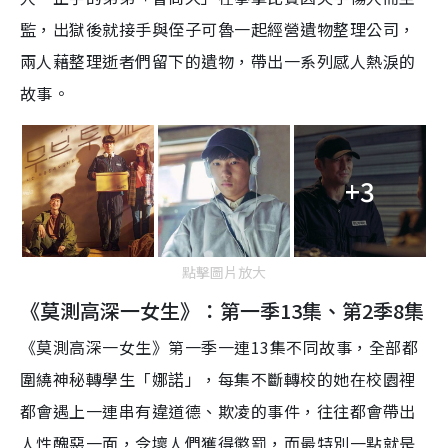
監，出獄後就接手與侄子可魯一起經營遺物整理公司，
兩人藉整理逝者們留下的遺物，帶出一系列感人熱淚的
故事
。
+3
點擊圖片放大
《莫測高深一女生》：第一季13集、第2季8集
《莫測高深一女生》第一季一連13集不同故事，全部都
圍繞神秘轉學生「娜諾」，每集不斷轉校的她在校園裡
都會遇上一連串有違道德、欺凌的事件，往往都會帶出
人性醜惡一面，令壞人們獲得懲罰，而最特別一點就是