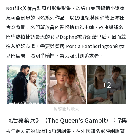
Netflix英倫古裝原創影集影集，改編自美國暢銷小說家
茱莉亞昆恩的同名系列作品，以19世紀英國倫敦上流社
會為背景，名門望族昌的愛恨情仇為主軸，故事講述名
門望族柏捷頓最大的女兒Daphne被介紹給皇后，因而並
進入婚姻市場，需要與鄰居 Portia Featherington的女
兒們展開一場明爭暗鬥，努力吸引到追求者。
+2
點擊圖片放大
《后翼棄兵》（The Queen's Gambit）：7集
去年超人氣的Netflix原創劇集，在外國知名影評網爛蕃