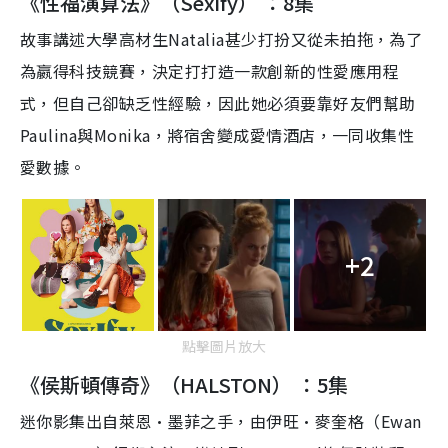
《性福演算法》（Sexify） ：8集
故事講述
大學高材
生
Natalia甚少打扮又從未拍拖，為了
為嬴得科技競賽，決定打打造一款創新的性愛應用程
式，但自己卻缺乏性經驗，因此她必須要靠好友們幫助
Paulina與Monika，將宿舍變成愛情酒店，一同收集性
愛數據。
+2
點擊圖片放大
《侯斯頓傳奇》（HALSTON） ：5集
迷你影集出自萊恩·墨菲之手，由伊旺·麥奎格（Ewan