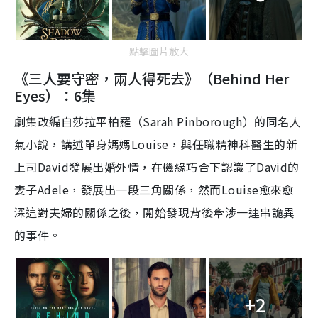
點擊圖片放大
《三人要守密，兩人得死去》（Behind Her
Eyes）：6集
劇集改編自莎拉平柏羅（
Sarah Pinborough
）的同名人
氣小說，講述單身媽媽
Louise
，與任職精神科醫生的新
上司
David發展出婚外情，在機緣巧合下認識了David的
妻子Adele
，發展出一段
三角關係，然而
Louise
愈來愈
深這對夫婦的關係之後，開始發現背後牽涉一連串詭異
的事件
。
+2