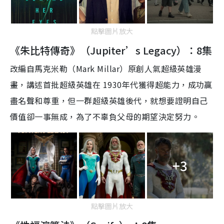
點擊圖片放大
《朱比特傳奇》（Jupiter’s Legacy）：8集
改編自馬克米勒（
Mark Millar
）原創人氣超級英雄漫
畫，講述首批超級英雄在
1930
年代獲得超能力，成功贏
盡名聲和尊重，但一群超級英雄後代，就想要證明自己
價值卻一事無成，為了不辜負父母的期望決定努力
。
+3
點擊圖片放大