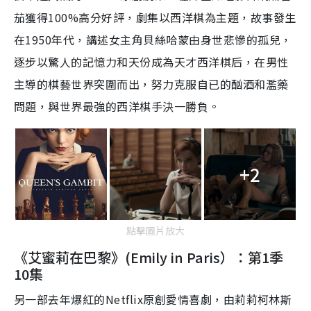
茄獲得100%高分好評，劇集以西洋棋為主題，故事發生
在1950年代，講述女主角貝絲哈蒙由身世悲慘的孤兒，
逐步以驚人的記憶力和天份成為天才西洋棋后，在男性
主導的棋藝世界突圍而出，努力克服自已的酗酒和濫藥
問題，與世界最強的西洋棋手決一勝負。
+2
點擊圖片放大
《艾蜜莉在巴黎》(Emily in Paris）：第1季
10集
另一部去年爆紅的Netflix原創愛情喜劇，由莉莉柯林斯