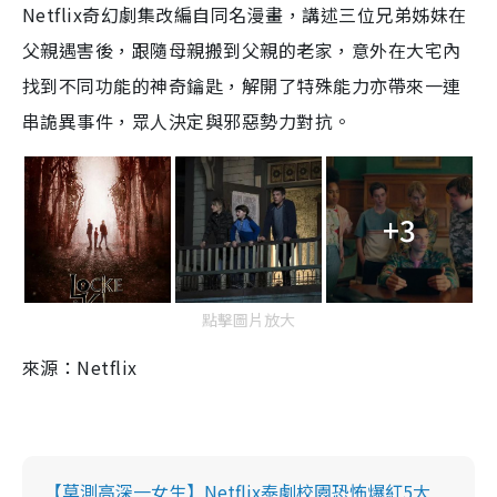
Netflix奇幻劇集改編自同名漫畫，講述
三位兄弟姊
妹
在
父親遇害後，跟隨母親搬到父親的老家，意外在大宅內
找到不同功能的神奇鑰匙，解開了特殊能力亦帶來一連
串詭異事件，眾人決定與邪惡勢力對抗。
+3
點擊圖片放大
來源：Netflix
【莫測高深一女生】Netflix泰劇校園恐怖爆紅5大