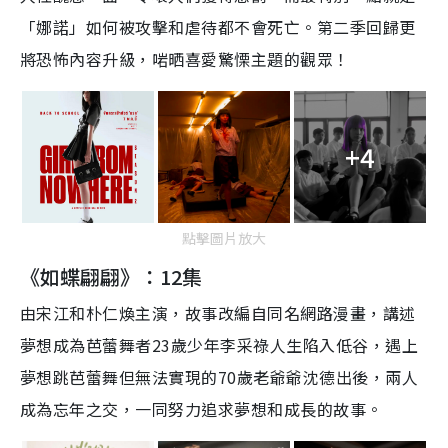
「娜諾」如何被攻擊和虐待都不會死亡。第二季回歸更
將恐怖內容升級，啱晒喜
愛驚慄主題的觀
眾
！
+4
點擊圖片放大
《如蝶翩翩》：12集
由宋江和朴仁煥主演，故事改編自同名網路漫畫，講述
夢想成為芭蕾舞者23歲少年李采祿人生陷入低谷，遇上
夢想跳芭蕾舞但無法實現的70歲老爺爺沈德出後，兩人
成為忘年之交，一同努力追求夢想和成長的故事。