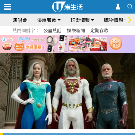
演唱會
優惠著數
玩樂情報
購物情報
熱門關鍵字：
公屋熱話
娛樂新聞
定期存款