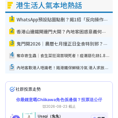
港生活人氣本地熱話
1
WhatsApp預設貼圖點刪？揭1招「反向操作」還原簡潔介面 附3步實測教學
2
香港山邊鐵閘邊門大開？內地客困惑意義何在！網民神回覆：呢種叫法理性防禦
3
鬼門開2026｜農曆七月撞正日全食特別邪？專家警告切忌做一事！揭4大禁忌+2招保平安
4
奪命寄生蟲｜食生菜狂瀉首現死者！疫潮惡化錄1.8萬宗病例 揭洗菜3大謬誤
5
內地客歎港人唔識老！揭港鐵保鮮級冷氣 港人求放過：咪投訴