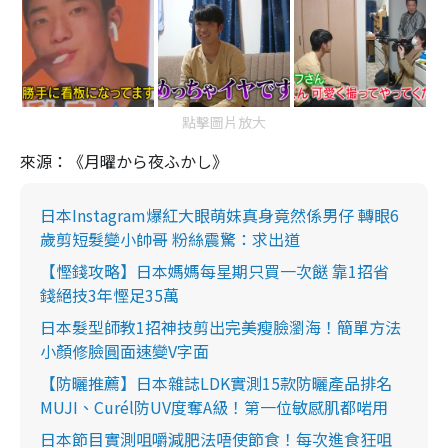
點擊圖片放大
來源：《月曜から夜ふかし》
日本Instagram爆紅大眼萌妹真身竟然係男仔 轉眼6
歲剪短髮變小帥哥 粉絲震驚：求出道
【慳錢攻略】日本媽媽每星期只買一次餸 靠1招省
錢絕技3年慳足35萬
日本髮型師教1招神技剪出完美瘦臉瀏海！簡單方法
小顏修臉圓面速變V字面
【防曬推薦】日本雜誌LDK實測15款防曬產品排名
MUJI、Curél防UV度奪A級！第一位敏感肌都啱用
日本節目實測咀嚼減肥法唔使節食！每次進食狂咀