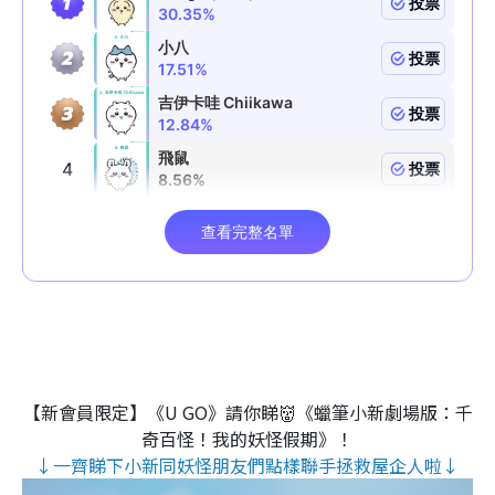
【新會員限定】《U GO》請你睇👹《蠟筆小新劇場版：千
奇百怪！我的妖怪假期》！
↓一齊睇下小新同妖怪朋友們點樣聯手拯救屋企人啦↓