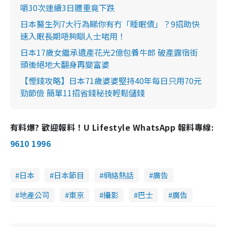
嚼30次連續3日體重竟下跌
日本醫生列7大行為睇你有冇「睡眠債」？9招助快
速入眠長期唔夠瞓人士啱用！
日本17歲女繼承遺產花光2億包養牛郎 破產露宿街
頭後絕地大翻身再變富婆
【慳錢攻略】日本71歲婆婆堅持40年每日只用70元
勁節儉 簡單11招省錢秘技輕鬆儲錢
有料爆? 歡迎報料！U Lifestyle WhatsApp 報料專線:
9610 1996
日本
日本節目
網絡熱話
廣告
地產公司
東京
攝影
巴士
廣告