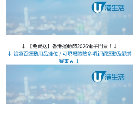
↓ 【免費送】香港運動節2026電子門票！↓
↓ 設過百運動用品攤位 / 可現場體驗多項新穎運動及觀賞
賽事🔥 ↓