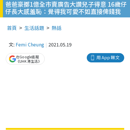
爸爸豪擲1億全市賣廣告大讚兒子得意 16歲仔
仔長大感羞恥：覺得我可愛不如直接俾錢我
首頁
生活話題
熱話
文:
Femi Cheung
2021.05.19
在Google追蹤
用 App 睇文
《UHK 港生活》