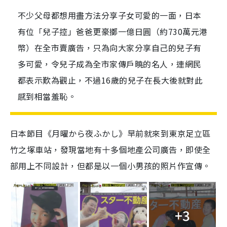
不少父母都想用盡方法分享子女可愛的一面，日本
有位「兒子控」爸爸更豪擲一億日圓（約730萬元港
幣）在全市賣廣告，只為向大家分享自己的兒子有
多可愛，令兒子成為全市家傳戶曉的名人，連網民
都表示歎為觀止，不過16歲的兒子在長大後就對此
感到相當羞恥。
日本節目《月曜から夜ふかし》早前就來到東京足立區
竹之塚車站，發現當地有十多個地產公司廣告，即使全
部用上不同設計，但都是以一個小男孩的照片作宣傳。
+3