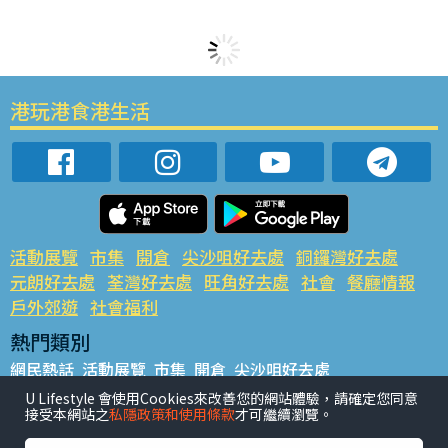
港玩港食港生活
活動展覽
市集
開倉
尖沙咀好去處
銅鑼灣好去處
元朗好去處
荃灣好去處
旺角好去處
社會
餐廳情報
戶外郊遊
社會福利
熱門類別
網民熱話
活動展覽
市集
開倉
尖沙咀好去處
銅鑼灣好去處
元朗好去處
荃灣好去處
旺角好去處
社會
U Lifestyle 會使用Cookies來改善您的網站體驗，請確定您同意
接受本網站之
私隱政策和使用條款
才可繼續瀏覽。
餐廳情報
戶外郊遊