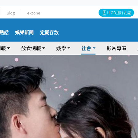
Blog
e-zone
U GO搵好去處
熱話
娛樂新聞
定期存款
情報
飲食情報
娛樂
社會
影片專區