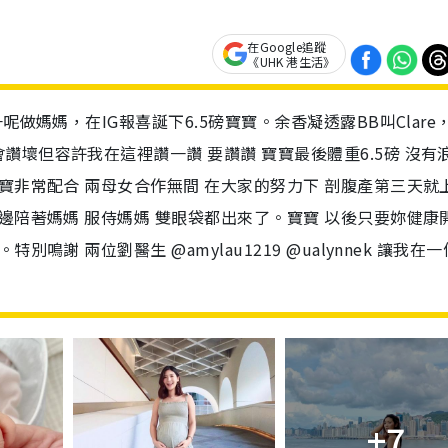
在Google追蹤
《UHK 港生活》
呢做媽媽，在IG報喜誕下6.5磅寶寶。余香凝透露BB叫Clare
壞但容許我在這裡讚一讚 要讚讚 寶寶最後體重6.5磅 沒有
寶非常配合 兩母女合作無間 在大家的努力下 剖腹產第三天就
邊陪著媽媽 服侍媽媽 雙眼袋都出來了。寶寶 以後只要妳健康
鳴謝 兩位劉醫生 @amylau1219 @ualynnek 讓我在
+7