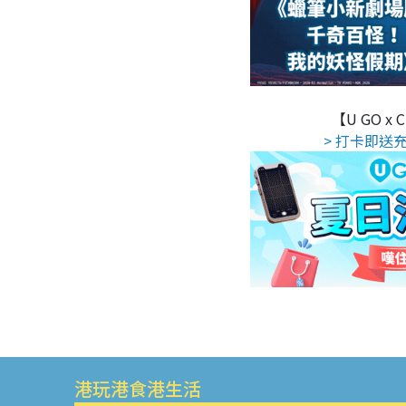
【U GO x
> 打卡即送充
港玩港食港生活