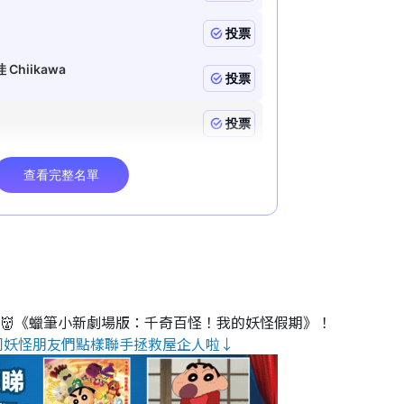
睇👹《蠟筆小新劇場版：千奇百怪！我的妖怪假期》！
同妖怪朋友們點樣聯手拯救屋企人啦↓