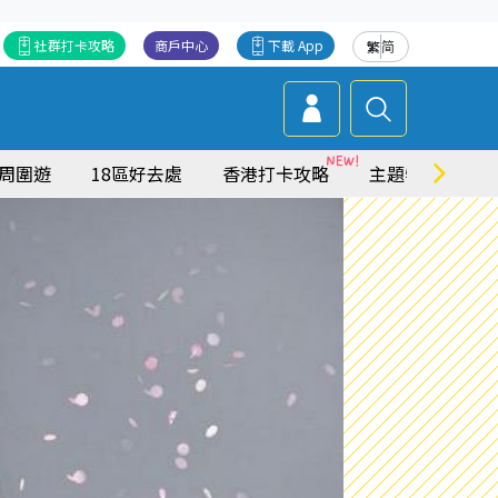
社群打卡攻略
商戶中心
下載 App
繁
简
周圍遊
18區好去處
香港打卡攻略
主題特集