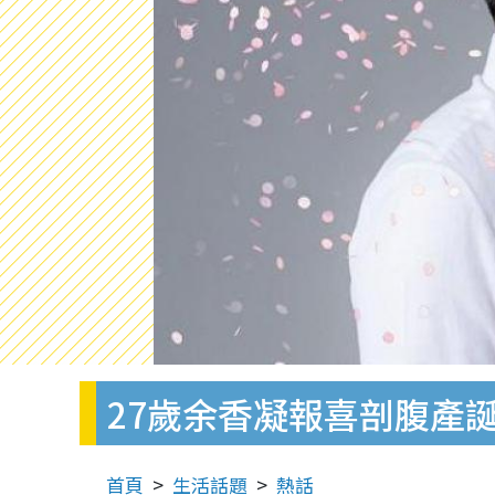
27歲余香凝報喜剖腹產誕下
首頁
生活話題
熱話