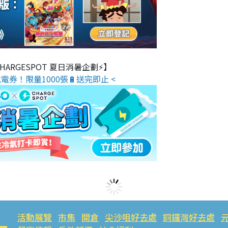
 CHARGESPOT 夏日消暑企劃⚡】
電券！限量1000張🔋送完即止 <
活動展覽
市集
開倉
尖沙咀好去處
銅鑼灣好去處