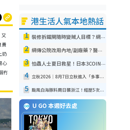
港生活人氣本地熱話
1
，又
裝修拆鐵閘隨時變賊人目標？網民揭2大關鍵用途：裝新式等於白裝？附新舊鐵閘分別
浪費
2
網傳公院改用內地/副廠藥？醫生拆解正副廠分別 揭4類人換藥隨時出事
上奶
3
開心
怕蟲人士夏日救星！日本3COINS爆紅驅蟲神器$45起 1招「全程免觸碰」輕鬆搞定小強
一個冇
4
立秋2026｜8月7日立秋進入「多事之秋」 3件事唔做得！專家教6招開運 清枱頭／銀包納氣接好運
5
颱風白海豚料周日襲浙江！經歷5次「眼牆置換」極罕見 成登陸內地最長途颱風
U GO 本週好去處