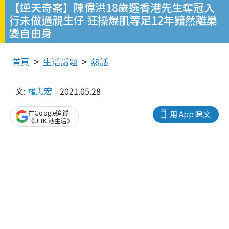
【逆天奇案】陳偉洪18歲選香港先生奪冠入
行未做過親生仔 狂操爆肌等足12年黯然離巢
變自由身
首頁
生活話題
熱話
文:
羅志宏
2021.05.28
在Google追蹤
用 App 睇文
《UHK 港生活》