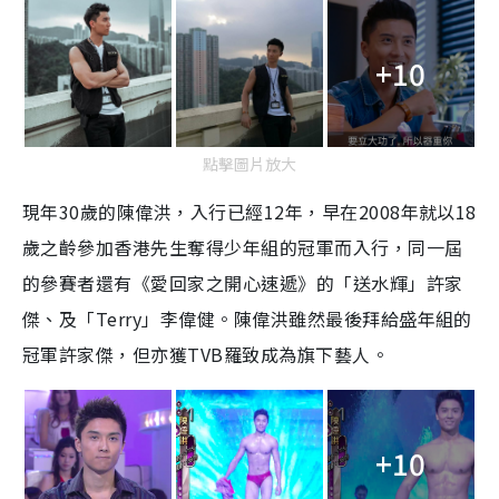
+10
點擊圖片放大
現年30歲的陳偉洪，入行已經12年，早在2008年就以18
歲之齡參加香港先生奪得少年組的冠軍而入行，同一屆
的參賽者還有《愛回家之開心速遞》的「送水輝」許家
傑、及「Terry」李偉健。陳偉洪雖然最後拜給盛年組的
冠軍許家傑，但亦獲TVB羅致成為旗下藝人。
+10