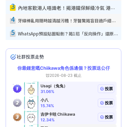
3
內地客歎港人唔識老！揭港鐵保鮮級冷氣 港人求放過：咪投訴
4
牙線棒亂用隨時越清越污糟！牙醫驚揭盲目過戶細菌恐致蛀牙：呢種先係日常真保養
5
WhatsApp預設貼圖點刪？揭1招「反向操作」還原簡潔介面 附3步實測教學