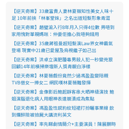
【逆天奇案】33歲富貴人妻林夏薇知性美女人味十
足 10年前挾「林峯堂妹」之名出道短髮形象青澀
【逆天奇案】趙璧渝入行8年月入只得4位數 畀唔到
家用愧對單親媽咪：仲要佢擔心我唔夠錢用
【逆天奇案】35歲蔣祖曼超短髮演Law界女神霸氣
登場 現實中21歲已愛屋及烏視繼子如己出
【逆天奇案】洪卓立演肥腫毒男殺人犯一秒變兇狠
回顧14年前橫掃樂壇新人獎青靚白淨樣
【逆天奇案】林夏薇戲份竟然少過馮盈盈變陪襯
TVB借女一捧女二 網民嘆林夏薇難發揮
【逆天奇案】金像影后鮑起靜客串大晒神級演技 鮑
姐演腦退化病人用眼神表達崩潰成為焦點
【逆天奇案】馮盈盈性感豹紋短裙打扮曬事業線 飲
到爛醉險被撿屍大講流利英文
【逆天奇案】率先睇劇情簡介+主要演員！陳展鵬時