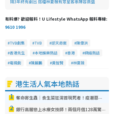
隔3年終有劇出 搭檔林夏薇有眾星客串陣容鼎盛
有料爆? 歡迎報料！U Lifestyle WhatsApp 報料專線:
9610 1996
TVB劇集
TVB
逆天奇案
陳偉洪
香港先生
本地娛樂熱話
香港
網絡熱話
電視劇
陳展鵬
黃智賢
林夏薇
港生活人氣本地熱話
1
奪命寄生蟲｜食生菜狂瀉首現死者！疫潮惡化錄1.8萬宗病例 揭洗菜3大謬誤
2
銀行高層戀上水療女技師！兩個月借128萬驚覺「沉船」沉落火海 揭背後疑似邪教操控賣淫