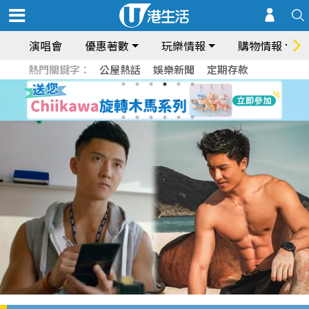
演唱會
優惠著數
玩樂情報
購物情報
熱門關鍵字：
公屋熱話
娛樂新聞
定期存款