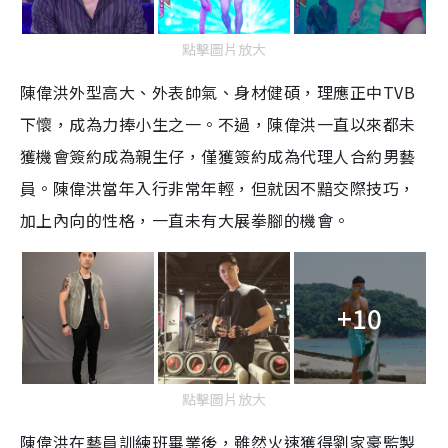
點擊圖片放大
陳偉洪外型高大、外表帥氣、身材健碩，理應正中TVB
下懷，成為力捧小生之一。不過，陳偉洪一直以來都未
獲機會簽約成為親生仔，僅獲簽約成為代理人合約男藝
員。陳偉洪當年入行非常年輕，但就因不黯交際技巧，
加上內向的性格，一直未有大展拳腳的機會。
+10
點擊圖片放大
陳偉洪在藝員訓練班畢業後，雖然火速獲得劉家豪監製