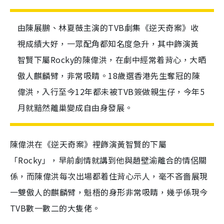
由陳展鵬、林夏薇主演的TVB劇集《逆天奇案》收
視成績大好，一眾配角都知名度急升，其中飾演黃
智賢下屬Rocky的陳偉洪，在劇中經常着背心，大晒
傲人麒麟臂，非常吸睛。18歲選香港先生奪冠的陳
偉洪，入行至今12年都未被TVB簽做親生仔，今年5
月就黯然離巢變成自由身發展。
陳偉洪在《逆天奇案》裡飾演黃智賢的下屬
「Rocky」，早前劇情就講到他與趙壁渝離合的情侶關
係，而陳偉洪每次出場都着住背心示人，毫不吝嗇展現
一雙傲人的麒麟臂，魁梧的身形非常吸睛，幾乎係現今
TVB數一數二的大隻佬。