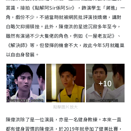
賞識，接拍《點解阿Sir係阿Sir》，飾演學生「蔣進」一
角，戲份不少，不過當時就被網民批評演技嬌嫩，講對
白略欠抑揚頓挫。此外，陳偉洪的星途沉寂多年至今，
雖然有演過不少大隻佬的角色，例如《一屋老友記》、
《解決師》等，但發揮的機會不大，故此今年5月就離巢
以自由身發展。
+10
點擊圖片放大
陳偉洪除了是一位演員，亦是一名健身教練。本來一直
都有健身習慣的陳偉洪，於2019年就參加了健美比賽，