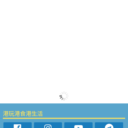
港玩港食港生活