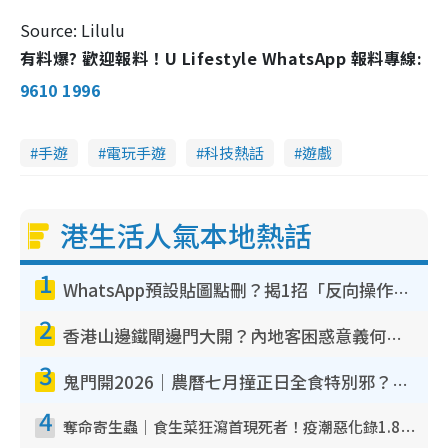
Source: Lilulu
有料爆? 歡迎報料！U Lifestyle WhatsApp 報料專線:
9610 1996
手遊
電玩手遊
科技熱話
遊戲
港生活人氣本地熱話
1
WhatsApp預設貼圖點刪？揭1招「反向操作」還原簡潔介面 附3步實測教學
2
香港山邊鐵閘邊門大開？內地客困惑意義何在！網民神回覆：呢種叫法理性防禦
3
鬼門開2026｜農曆七月撞正日全食特別邪？專家警告切忌做一事！揭4大禁忌+2招保平安
4
奪命寄生蟲｜食生菜狂瀉首現死者！疫潮惡化錄1.8萬宗病例 揭洗菜3大謬誤