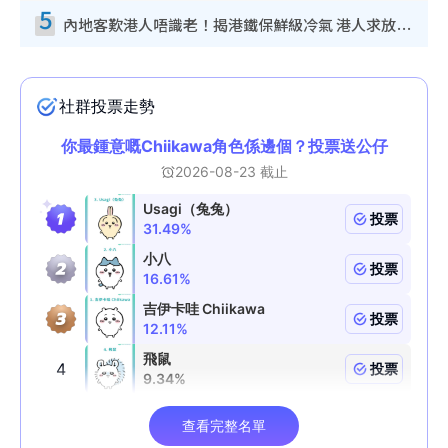
5
內地客歎港人唔識老！揭港鐵保鮮級冷氣 港人求放過：咪投訴