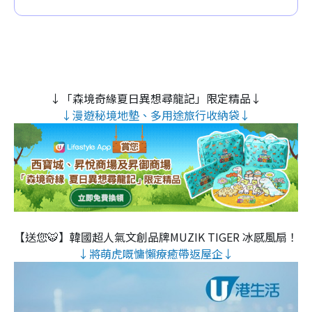
↓「森境奇緣夏日異想尋龍記」限定精品↓
↓漫遊秘境地墊、多用途旅行收納袋↓
【送您🐯】韓國超人氣文創品牌MUZIK TIGER 冰感風扇！
↓將萌虎嘅慵懶療癒帶返屋企↓