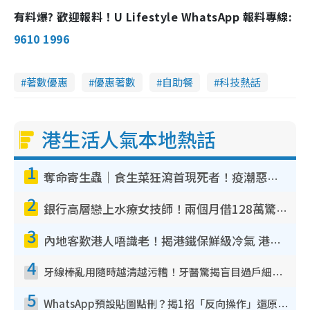
有料爆? 歡迎報料！U Lifestyle WhatsApp 報料專線:
9610 1996
著數優惠
優惠著數
自助餐
科技熱話
港生活人氣本地熱話
1
奪命寄生蟲｜食生菜狂瀉首現死者！疫潮惡化錄1.8萬宗病例 揭洗菜3大謬誤
2
銀行高層戀上水療女技師！兩個月借128萬驚覺「沉船」沉落火海 揭背後疑似邪教操控賣淫
3
內地客歎港人唔識老！揭港鐵保鮮級冷氣 港人求放過：咪投訴
4
牙線棒亂用隨時越清越污糟！牙醫驚揭盲目過戶細菌恐致蛀牙：呢種先係日常真保養
5
WhatsApp預設貼圖點刪？揭1招「反向操作」還原簡潔介面 附3步實測教學