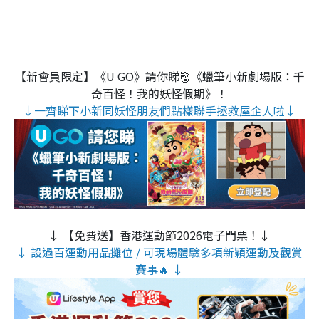
【新會員限定】《U GO》請你睇👹《蠟筆小新劇場版：千
奇百怪！我的妖怪假期》！
↓一齊睇下小新同妖怪朋友們點樣聯手拯救屋企人啦↓
↓ 【免費送】香港運動節2026電子門票！↓
↓ 設過百運動用品攤位 / 可現場體驗多項新穎運動及觀賞
賽事🔥 ↓