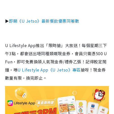
►
即睇《
U Jetso
》
最新
餐飲優惠同著數
U Lifestyle App
推出「限時搶」大放送！每個星期三下
午
3
點，都會送出唔同種類嘅現金券，會員只需憑
500 U
Fun
，即可免費換領人氣現金券
/
禮券乙張！記得較定鬧
鐘，喺
U Lifestyle App
《
U Jetso
》
專區
搶呀！現金券
數量有限，換完即止。