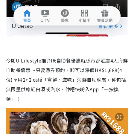
今期
U Lifestyle
推介嘅自助餐優惠就係帝都酒店
4
人海鮮
自助餐優惠～只要憑券預約，即可以淨價
HK$1,688(4
位
)
享用
2+2 café
「嘗鮮．滋味」海鮮自助晚餐，仲包括
無限量供應紅白酒或汽水，仲唔快啲入
App
「一按換
領」！