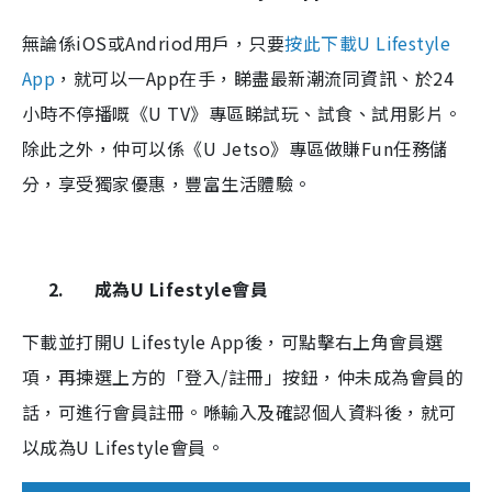
無論係
iOS
或
Andriod
用戶，只要
按此下載
U Lifestyle
App
，就可以一
App
在手，睇盡最新潮流同資訊、於
24
小時不停播嘅《
U TV
》專區睇試玩、試食、試用影片。
除此之外，仲可以係《
U Jetso
》專區做賺
Fun
任務儲
分，享受獨家優惠，豐富生活體驗。
2.
成為
U Lifestyle
會員
下載並打開
U Lifestyle App
後，可點擊右上角會員選
項，再揀選上方的「登入
/
註冊」按鈕，仲未成為會員的
話，可進行會員註冊。喺輸入及確認個人資料後，就可
以成為
U Lifestyle
會員。