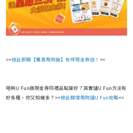
>>
按此即睇
【驚喜限時搶】有咩現金券送！
<<
唔夠
U Fun
換現金券同禮品點算好？其實儲
U Fun
方法有
好多種，你又知幾多？
>>
按此睇
埋
限時儲
U Fun
攻略
<<