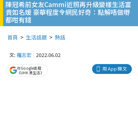
陳冠希前女友Cammi近照再升級變樣生活富
貴如名媛 豪華程度令網民好奇：點解唔做嘢
都咁有錢
首頁
生活話題
熱話
文:
羅志宏
2022.06.02
在Google追蹤
用 App 睇文
《UHK 港生活》