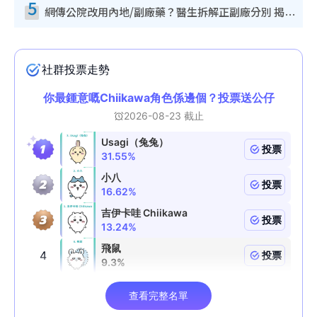
5
網傳公院改用內地/副廠藥？醫生拆解正副廠分別 揭4類人換藥隨時出事