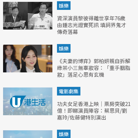
娛樂
資深演員黎彼得離世享年76歲
由鍾志光證實死訊 填詞界鬼才
傳奇落幕
娛樂
《夫妻的博弈》郭柏妍親自拆解
綠茶小三無辜妝容：「重手胭脂
妝」落足心思有玄機
電影劇集
功夫女足香港上映｜票房突破21
億！即睇演員陣容：蔡思貝/劉
嘉玲/佐藤健特別演出
娛樂