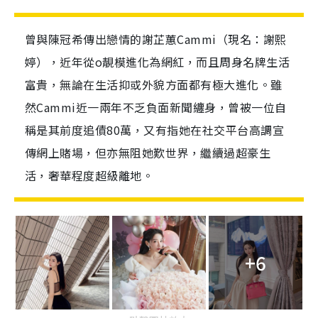
曾與陳冠希傳出戀情的謝芷蕙Cammi（現名：謝熙
婷），近年從o靚模進化為網紅，而且周身名牌生活
富貴，無論在生活抑或外貌方面都有極大進化。雖
然Cammi近一兩年不乏負面新聞纏身，曾被一位自
稱是其前度追債80萬，又有指她在社交平台高調宣
傳網上賭場，但亦無阻她歎世界，繼續過超豪生
活，奢華程度超級離地。
+6