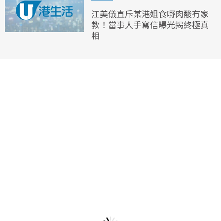
江美儀直斥某港姐食嘢肉酸冇家
教！當事人手寫信曝光揭終極真
相