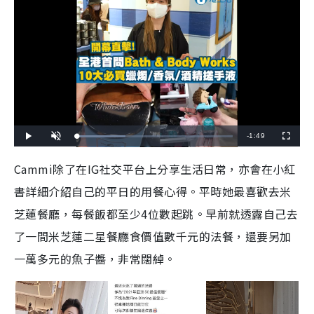
R
-
1:49
L
P
U
F
o
l
n
u
a
a
m
l
e
d
y
u
l
Cammi除了在IG社交平台上分享生活日常，亦會在小紅
e
t
s
d
e
c
m
:
r
書詳細介紹自己的平日的用餐心得。平時她最喜歡去米
3
e
0
e
a
.
n
9
芝蓮餐廳，每餐飯都至少4位數起跳。早前就透露自己去
6
i
%
了一間米芝蓮二星餐廳食價值數千元的法餐，還要另加
n
一萬多元的魚子醬，非常闊綽。
i
n
g