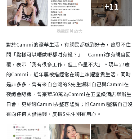
+11
T
i
m
點擊圖片放大
e
對於Cammi的豪華生活，有網民都感到好奇，曾忍不住
問「點樣可以唔做嘢都咁有錢？」。Cammi亦有親自回
覆，表示「我有很多工作，但工作量不大」。現年27歲
的Cammi，近年屢被指經常在網上炫耀富貴生活，同時
是非多多，曾有來自台灣的S先生爆料自己與Cammi在
夜總會認識，曾豪華50萬為Cammi在五星級酒店舉辦生
日會，更給錢Cammi去整容隆胸；惟Cammi堅稱自己沒
有向任何人借過錢，反指S先生別有用心。