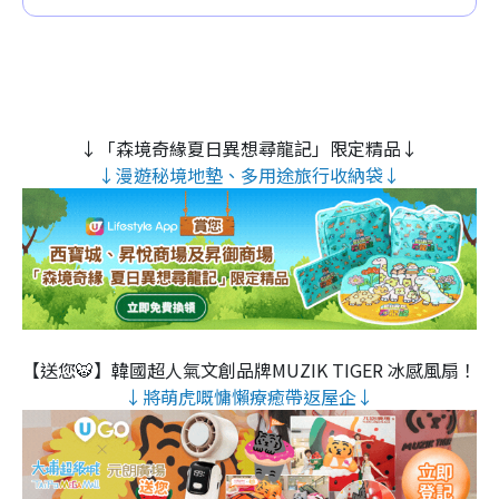
↓「森境奇緣夏日異想尋龍記」限定精品↓
↓漫遊秘境地墊、多用途旅行收納袋↓
【送您🐯】韓國超人氣文創品牌MUZIK TIGER 冰感風扇！
↓將萌虎嘅慵懶療癒帶返屋企↓