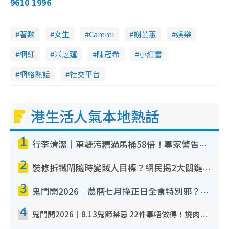
9610 1996
著數
女生
Cammi
謝芷蕙
娛樂
網紅
米芝蓮
陳冠希
小紅書
網絡熱話
社交平台
港生活人氣本地熱話
1
行李清潔｜車轆污糟過馬桶58倍！專家警告忌用酒精抹 教1招免污手除菌
2
裝修拆鐵閘隨時變賊人目標？網民揭2大關鍵用途：裝新式等於白裝？附新舊鐵閘分別
3
鬼門開2026｜農曆七月撞正日全食特別邪？專家警告切忌做一事！揭4大禁忌+2招保平安
4
鬼門開2026｜8.13鬼節禁忌 22件事唔做得！燒肉、刺身要少食？半夜勿吹口哨/打呢個電話