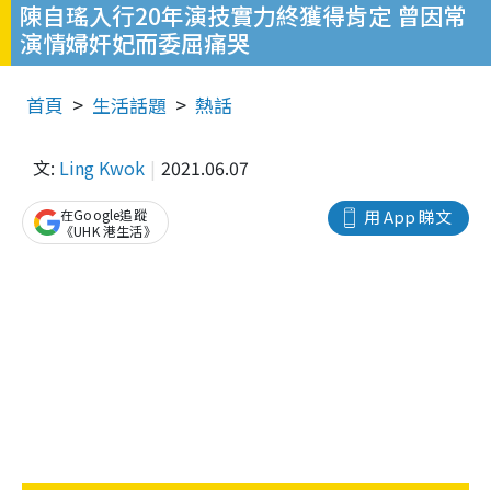
陳自瑤入行20年演技實力終獲得肯定 曾因常
演情婦奸妃而委屈痛哭
首頁
生活話題
熱話
文:
Ling Kwok
2021.06.07
在Google追蹤
用 App 睇文
《UHK 港生活》