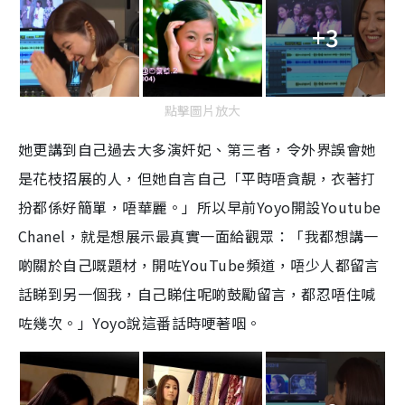
+3
點擊圖片放大
她更講到自己過去大多演奸妃、第三者，令外界誤會她
是花枝招展的人，但她自言自己「平時唔貪靚，衣著打
扮都係好簡單，唔華麗。」所以早前Yoyo開設Youtube
Chanel，就是想展示最真實一面給觀眾：「我都想講一
啲關於自己嘅題材，開咗YouTube頻道，唔少人都留言
話睇到另一個我，自己睇住呢啲鼓勵留言，都忍唔住喊
咗幾次。」Yoyo說這番話時哽著咽。