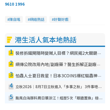
9610 1996
陳自瑤
網絡熱話
好聲好戲
港生活人氣本地熱話
1
裝修拆鐵閘隨時變賊人目標？網民揭2大關鍵用途：裝新式等於白裝？附新舊鐵閘分別
2
網傳公院改用內地/副廠藥？醫生拆解正副廠分別 揭4類人換藥隨時出事
3
怕蟲人士夏日救星！日本3COINS爆紅驅蟲神器$45起 1招「全程免觸碰」輕鬆搞定小強
4
立秋2026｜8月7日立秋進入「多事之秋」 3件事唔做得！專家教6招開運 清枱頭／銀包納氣接好運
5
颱風白海豚料周日襲浙江！經歷5次「眼牆置換」極罕見 成登陸內地最長途颱風