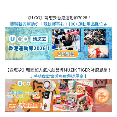
《U GO》請您去香港運動節2026！
體驗新興運動💦＋競技賽事💪＋100+運動用品攤位🔥
【送您🐯】韓國超人氣文創品牌MUZIK TIGER 冰感風扇！
↓將萌虎嘅慵懶療癒帶返屋企↓