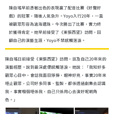
陳自瑤早前憑著出色的表現贏了配音比賽《好聲好
戲》的冠軍，隨後人氣急升。Yoyo入行20年，一直
被觀眾形容為滄海遺珠，今次勝出了比賽，實力終
於獲得肯定。她早前接受了《東張西望》訪問，回
顧自己的演藝生涯，Yoyo不禁感觸落淚。
陳自瑤日前接受《東張西望》訪問，談及自己20年來的
演藝經歷。說到最深處便感觸落淚，她說：「我知好多
觀眾心目中，會話我面目猙獰，眼神好兇，事實20年來
唔止觀眾，公司好多同事、監製，都係透過劇集去認識
我，事實嗰個唔係我，自己只係用心去演好呢啲角
色。」