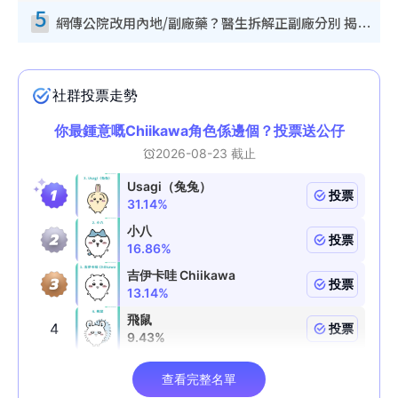
5
網傳公院改用內地/副廠藥？醫生拆解正副廠分別 揭4類人換藥隨時出事