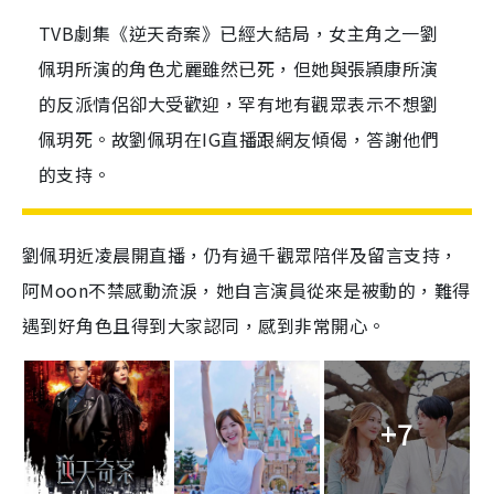
TVB劇集《逆天奇案》已經大結局，女主角之一劉
佩玥所演的角色尤麗雖然已死，但她與張頴康所演
的反派情侶卻大受歡迎，罕有地有觀眾表示不想劉
佩玥死。故劉佩玥在IG直播跟網友傾偈，答謝他們
的支持。
劉佩玥近凌晨開直播，仍有過千觀眾陪伴及留言支持，
阿Moon不禁感動流淚，她自言演員從來是被動的，難得
遇到好角色且得到大家認同，感到非常開心。
+7