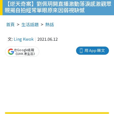
【逆天奇案】劉佩玥開直播激動落淚感激觀眾
親揭自拍經常單眼原來因弱視缺憾
首頁
生活話題
熱話
文:
Ling Kwok
2021.06.12
在Google追蹤
用 App 睇文
《UHK 港生活》