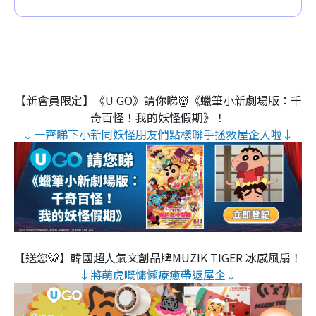
【新會員限定】《U GO》請你睇👹《蠟筆小新劇場版：千
奇百怪！我的妖怪假期》！
↓一齊睇下小新同妖怪朋友們點樣聯手拯救屋企人啦↓
【送您🐯】韓國超人氣文創品牌MUZIK TIGER 冰感風扇！
↓將萌虎嘅慵懶療癒帶返屋企↓