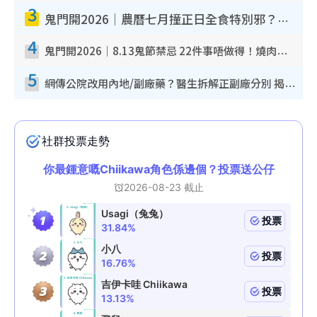
3
鬼門開2026｜農曆七月撞正日全食特別邪？專家警告切忌做一事！揭4大禁忌+2招保平安
4
鬼門開2026｜8.13鬼節禁忌 22件事唔做得！燒肉、刺身要少食？半夜勿吹口哨/打呢個電話
5
網傳公院改用內地/副廠藥？醫生拆解正副廠分別 揭4類人換藥隨時出事