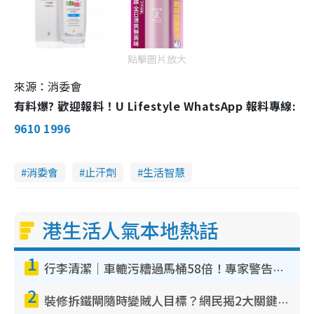
點擊圖片放大
來源：消委會
有料爆? 歡迎報料！U Lifestyle WhatsApp 報料專線:
9610 1996
消委會
止汗劑
生活智慧
港生活人氣本地熱話
1
行李清潔｜車轆污糟過馬桶58倍！專家警告忌用酒精抹 教1招免污手除菌
2
裝修拆鐵閘隨時變賊人目標？網民揭2大關鍵用途：裝新式等於白裝？附新舊鐵閘分別