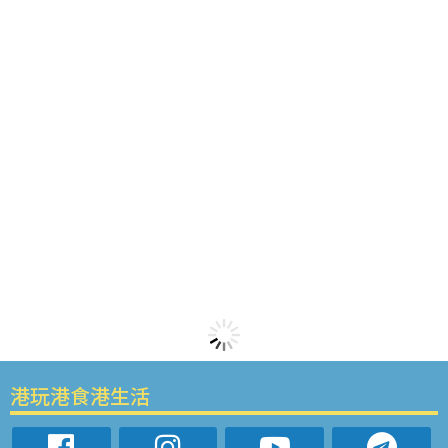
港玩港食港生活