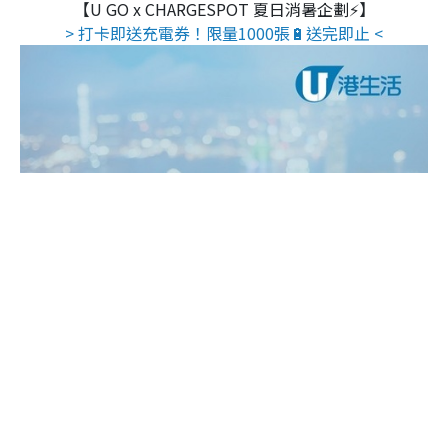
【U GO x CHARGESPOT 夏日消暑企劃⚡】
> 打卡即送充電券！限量1000張🔋送完即止 <