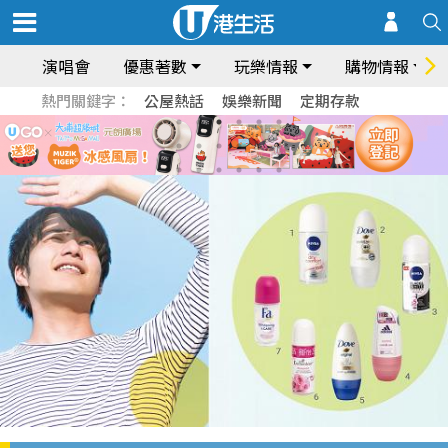
演唱會
優惠著數
玩樂情報
購物情報
熱門關鍵字：
公屋熱話
娛樂新聞
定期存款