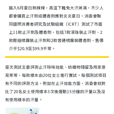
踏入6月夏日熱辣辣，高温下難免大汗淋漓，不少人
都會購買止汗劑或體香劑應對炎炎夏日。消委會聯
同國際消費者研究及試驗組織（ICRT）測試了市面
上11款止汗劑及體香劑，包括7款滾珠裝止汗劑、2
款壓縮噴霧裝止汗劑和2款普通噴霧裝體香劑，售價
介乎$20.9至$99.9不等。
是次測試主要評測止汗除味效能、紡織物殘留及用家意
見等等，每款樣本由20位女士進行實試。每個測試項目
有不同的評測方法，例如在止汗效能方面，消委會就對
比了20名女士使用樣本3次後運動15分鐘的汗量以及沒
有使用樣本的汗量。