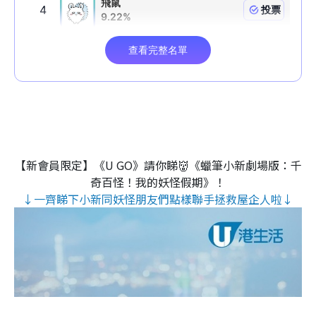
【新會員限定】《U GO》請你睇👹《蠟筆小新劇場版：千
奇百怪！我的妖怪假期》！
↓一齊睇下小新同妖怪朋友們點樣聯手拯救屋企人啦↓