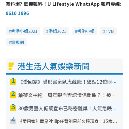
有料爆? 歡迎報料！U Lifestyle WhatsApp 報料專線:
9610 1996
香港小姐2021
港姐2021
香港小姐
TVB
電視劇
港生活人氣娛樂新聞
1
《愛回家》隱形富豪臥虎藏龍！盤點12位財氣逼人的有錢藝人：呢位靚女3億身家唔憂做
2
葉蒨文拍拖一周年親自否認情侶關係？！被質疑感情造假竟稱GM「普通同事」
3
30歲男藝人低調宣布已秘密離巢！人氣急跌變失蹤人口︰「這幾年過得並不容易」
4
《愛回家》童星Philip仔暫別幕前久違現身！15歲近況暴風長高蛻變帥氣少男