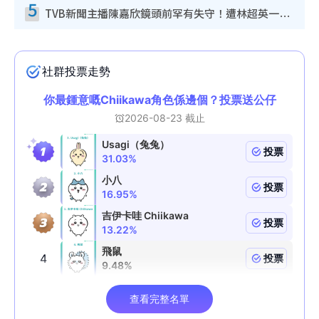
5
TVB新聞主播陳嘉欣鏡頭前罕有失守！遭林超英一句說話突襲嚇親當場大笑