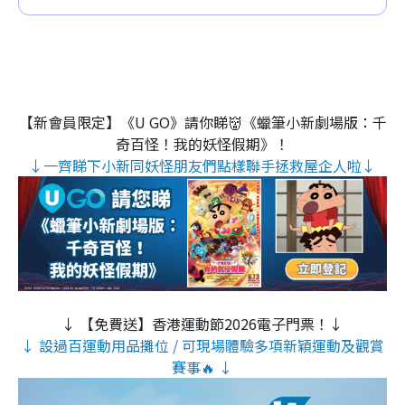
【新會員限定】《U GO》請你睇👹《蠟筆小新劇場版：千
奇百怪！我的妖怪假期》！
↓一齊睇下小新同妖怪朋友們點樣聯手拯救屋企人啦↓
↓ 【免費送】香港運動節2026電子門票！↓
↓ 設過百運動用品攤位 / 可現場體驗多項新穎運動及觀賞
賽事🔥 ↓