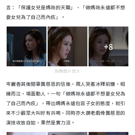
言：「保護女兒是媽咪的天職」、「做媽咪永遠都不想
要女兒為了自己而內疚」。
+8
點擊圖片放大
岑麗香其後閱畢龔慈恩的信後，兩人哭着冰釋前嫌，相
擁而泣，場面動人。一句「做媽咪永遠都不想要女兒為
了自己而內疚」，帶出媽媽永遠包容子女的態度，就引
來不少觀眾大叫好有共鳴，同時亦大讚老戲骨龔慈恩的
演技收放自如，果然是實力派。