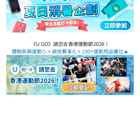
《U GO》請您去香港運動節2026！
體驗新興運動💦＋競技賽事💪＋100+運動用品攤位🔥