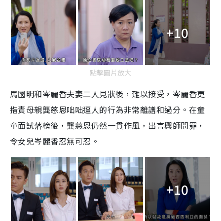
+10
點擊圖片放大
馬國明和岑麗香夫妻二人見狀後，難以接受，岑麗香更
指責母親龔慈恩咄咄逼人的行為非常離譜和過分。在童
童面試落榜後，龔慈恩仍然一貫作風，出言興師問罪，
令女兒岑麗香忍無可忍。
+10