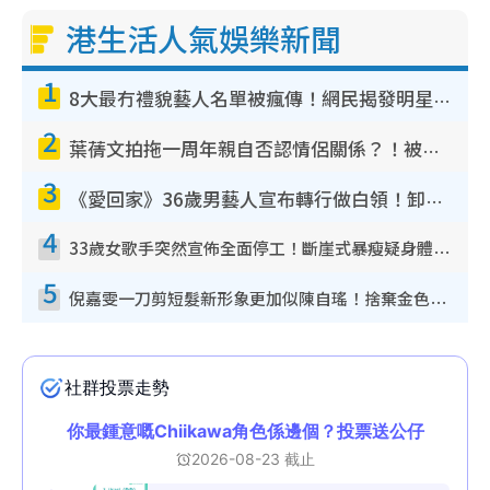
港生活人氣娛樂新聞
1
8大最冇禮貌藝人名單被瘋傳！網民揭發明星真面目 一致數臭呢位係無品天花板？
2
葉蒨文拍拖一周年親自否認情侶關係？！被質疑感情造假竟稱GM「普通同事」
3
《愛回家》36歲男藝人宣布轉行做白領！卸下藝人身份回歸素人平淡生活
4
33歲女歌手突然宣佈全面停工！斷崖式暴瘦疑身體亮紅燈！聲明曝︰將暫時淡出
5
倪嘉雯一刀剪短髮新形象更加似陳自瑤！捨棄金色長髮造型氣質大變超驚喜