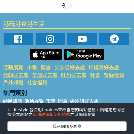
港玩港食港生活
活動展覽
市集
開倉
尖沙咀好去處
銅鑼灣好去處
元朗好去處
荃灣好去處
旺角好去處
社會
餐廳情報
戶外郊遊
社會福利
熱門類別
網民熱話
活動展覽
市集
開倉
尖沙咀好去處
銅鑼灣好去處
元朗好去處
荃灣好去處
旺角好去處
社會
U Lifestyle 會使用Cookies來改善您的網站體驗，請確定您同意
接受本網站之
私隱政策和使用條款
才可繼續瀏覽。
餐廳情報
戶外郊遊
熱門標籤
我已閱讀及同意
#UGO搵好去處
#人氣活動推介
#美食社群熱話