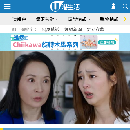
演唱會
優惠著數
玩樂情報
購物情報
熱門關鍵字：
公屋熱話
娛樂新聞
定期存款