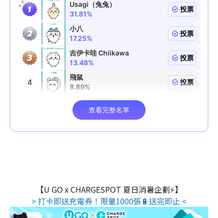
【U GO x CHARGESPOT 夏日消暑企劃⚡】
> 打卡即送充電券！限量1000張🔋送完即止 <