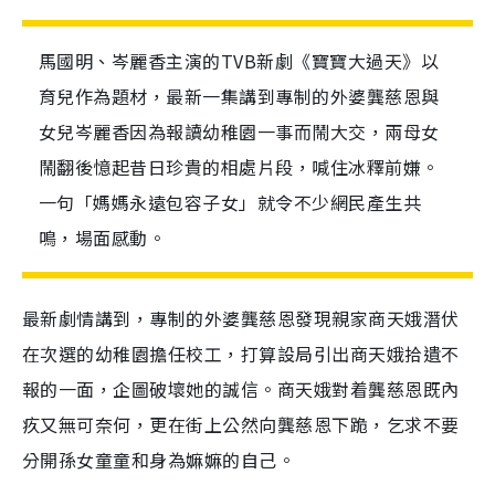
馬國明、岑麗香主演的TVB新劇《寶寶大過天》以
育兒作為題材，最新一集講到專制的外婆龔慈恩與
女兒岑麗香因為報讀幼稚園一事而鬧大交，兩母女
鬧翻後憶起昔日珍貴的相處片段，喊住冰釋前嫌。
一句「媽媽永遠包容子女」就令不少網民產生共
鳴，場面感動。
最新劇情講到，專制的外婆龔慈恩發現親家商天娥潛伏
在次選的幼稚園擔任校工，打算設局引出商天娥拾遺不
報的一面，企圖破壞她的誠信。商天娥對着龔慈恩既內
疚又無可奈何，更在街上公然向龔慈恩下跪，乞求不要
分開孫女童童和身為嫲嫲的自己。