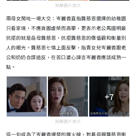
點擊圖片放大
兩母女鬧咗一場大交：岑麗香直指龔慈恩選擇的幼稚園
只看家境，不應貪圖虛榮而高攀，更表示老公馬國明最
抗拒的就是岳母龔慈恩，抗拒龔慈恩的價值觀和衡量別
人的眼光。龔慈恩七情上面反擊，指責女兒岑麗香跟老
公和奶奶合謀造反，在苦口婆心諫言岑麗香應該成熟一
點。
+7
點擊圖片放大
這一句成為了岑麗香爆發的導火線，對着母親龔慈恩衝