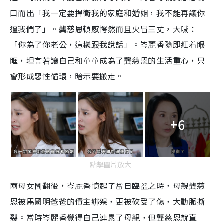
口而出「我一定要捍衛我的家庭和婚姻，我不能再讓你
逼我們了」。龔慈恩頓感愕然而且火冒三丈，大喊：
「你為了你老公，這樣跟我說話」。岑麗香隨即紅着眼
眶，坦言若讓自己和童童成為了龔慈恩的生活重心，只
會形成惡性循環，暗示要搬走。
+6
點擊圖片放大
兩母女鬧翻後，岑麗香憶起了當日臨盆之時，母親龔慈
恩被馬國明爸爸的債主綁架，更被砍受了傷，大動脈撕
裂。當時岑麗香覺得自己連累了母親，但龔慈恩就直