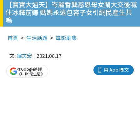
【寶寶大過天】岑麗香龔慈恩母女鬧大交後喊
住冰釋前嫌 媽媽永遠包容子女引網民產生共
鳴
首頁
生活話題
電影劇集
文:
羅志宏
2021.06.17
在Google追蹤
用 App 睇文
《UHK 港生活》