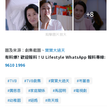
+8
點擊圖片放大
圖及來源：劇集截圖、
寶寶大過天
有料爆? 歡迎報料！U Lifestyle WhatsApp 報料專線:
9610 1996
TVB
TVB劇集
寶寶大過天
岑麗香
龔慈恩
家庭關係
馬國明
電視劇
幼稚園
結婚
商天娥