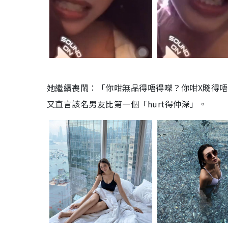
她繼續喪鬧：「你咁無品得唔得㗎？你咁X賤得
又直言該名男友比第一個「hurt得仲深」。