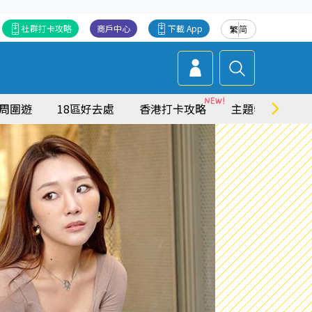
社群打卡攻略
商戶中心
下載 App
繁
简
周圍遊
18區好去處
香港打卡攻略
主題特集