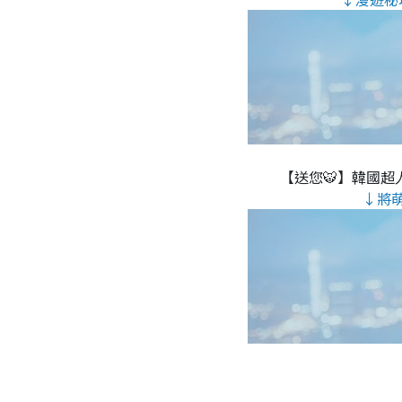
【送您🐯】韓國超人
↓將