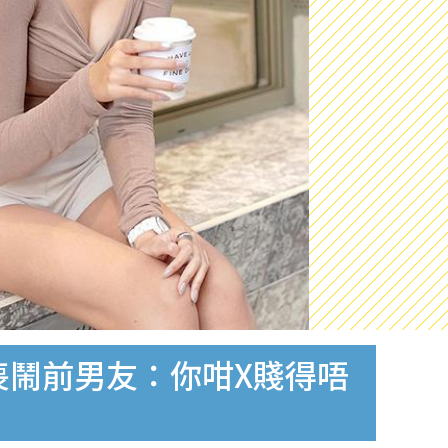
 喪鬧前男友：你咁X賤得唔