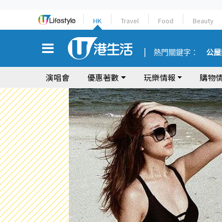
HK
Travel
Food
Beauty
熱門關鍵字：
公屋
演唱會
優惠著數
玩樂情報
購物