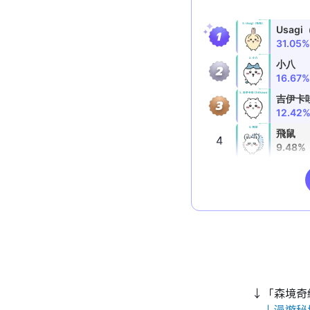
↓「森境奇
↓漫遊秘