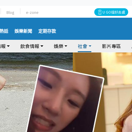
Blog
e-zone
U GO搵好去處
熱話
娛樂新聞
定期存款
情報
飲食情報
娛樂
社會
影片專區