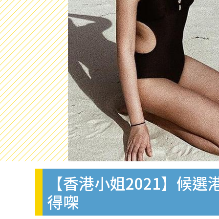
【香港小姐2021】候選
得㗎