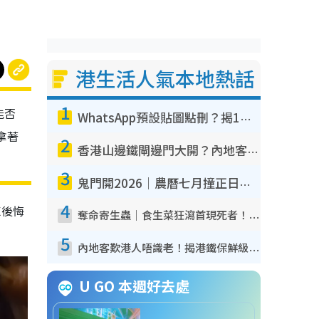
港生活人氣本地熱話
1
能否
WhatsApp預設貼圖點刪？揭1招「反向操作」還原簡潔介面 附3步實測教學
拿著
2
香港山邊鐵閘邊門大開？內地客困惑意義何在！網民神回覆：呢種叫法理性防禦
3
鬼門開2026｜農曆七月撞正日全食特別邪？專家警告切忌做一事！揭4大禁忌+2招保平安
4
X後悔
奪命寄生蟲｜食生菜狂瀉首現死者！疫潮惡化錄1.8萬宗病例 揭洗菜3大謬誤
5
內地客歎港人唔識老！揭港鐵保鮮級冷氣 港人求放過：咪投訴
U GO 本週好去處