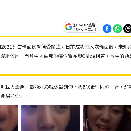
在Google追蹤
《UHK 港生活》
《港姐2021》首輪面試就備受關注，日前成功打入次輪面試，未知
的爆粗短片，而片中人頸部的癦位置亦與Chloe相若。片中的她
，我呢世人最黑、最唔好彩就係識到你，我好X後悔同你一齊，好
，食屎啦你」。