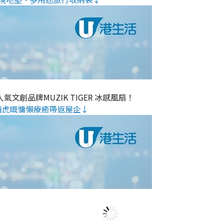
氣文創品牌MUZIK TIGER 冰感風扇！
萌虎嘅慵懶療癒帶返屋企↓