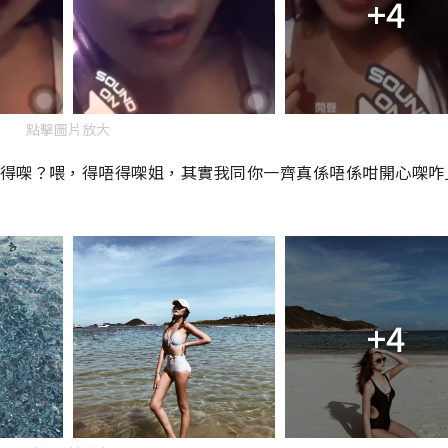
+4
點擊圖片放大
唔得㗎？喂，得唔得㗎姐，其實我同你一齊真係唔係咁開心㗎咋
+4