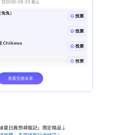
緣夏日異想尋龍記」限定精品↓
境地墊、多用途旅行收納袋↓