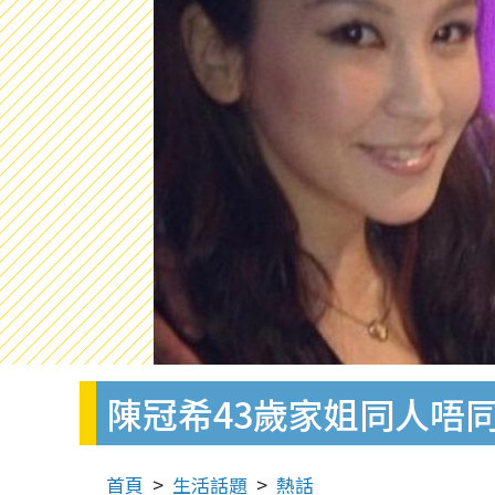
陳冠希43歲家姐同人唔同
首頁
生活話題
熱話