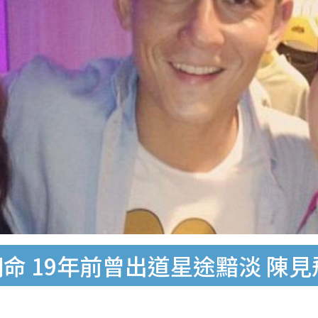
命 19年前曾出道星途黯淡 陳見