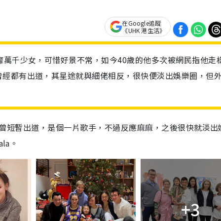
在Google追蹤
《UHK 港生活》
靡萬千少女，可惜好景不常，如今40歲的他多次被網民指他走
曾經都有出道，其星途就與細佬相反，很快便淡出娛樂圈，但
2年曾短暫出道，是個一片歌手，不過反應麻麻，之後很快就淡出
la。
+3