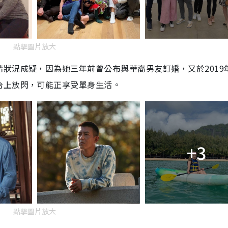
點擊圖片放大
狀況成疑，因為她三年前曾公布與華裔男友訂婚，又於2019
台上放閃，可能正享受單身生活。
+3
點擊圖片放大