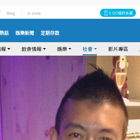
Blog
e-zone
U GO搵好去處
熱話
娛樂新聞
定期存款
情報
飲食情報
娛樂
社會
影片專區