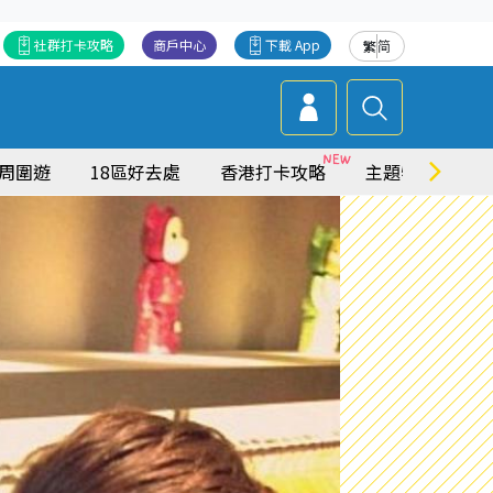
社群打卡攻略
商戶中心
下載 App
繁
简
周圍遊
18區好去處
香港打卡攻略
主題特集