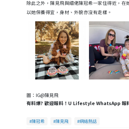
除此之外，陳見飛與細佬陳冠希一家住得近，在她
以她保養得宜，身材、外貌亦沒有走樣。
圖：IG@陳見飛
有料爆? 歡迎報料！U Lifestyle WhatsApp 
陳冠希
陳見飛
網絡熱話