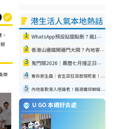
港生活人氣本地熱話
1
樣，
WhatsApp預設貼圖點刪？揭1招「反向操作」還原簡潔介面 附3步實測教學
外貌
2
香港山邊鐵閘邊門大開？內地客困惑意義何在！網民神回覆：呢種叫法理性防禦
3
鬼門開2026｜農曆七月撞正日全食特別邪？專家警告切忌做一事！揭4大禁忌+2招保平安
4
娛樂
奪命寄生蟲｜食生菜狂瀉首現死者！疫潮惡化錄1.8萬宗病例 揭洗菜3大謬誤
5
內地客歎港人唔識老！揭港鐵保鮮級冷氣 港人求放過：咪投訴
U GO 本週好去處