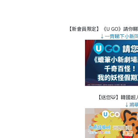
【新會員限定】《U GO》請你
↓一齊睇下小新
【送您🐯】韓國超人
↓將