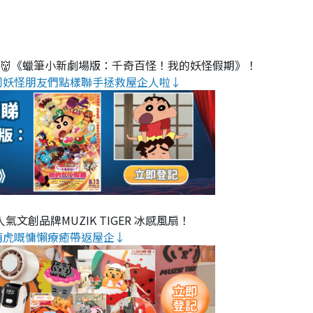
睇👹《蠟筆小新劇場版：千奇百怪！我的妖怪假期》！
同妖怪朋友們點樣聯手拯救屋企人啦↓
氣文創品牌MUZIK TIGER 冰感風扇！
萌虎嘅慵懶療癒帶返屋企↓