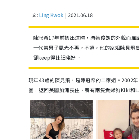
文:
Ling Kwok
2021.06.18
陳冠希17年前初出道時，憑著俊朗的外貌而風
一代美男子風光不再。不過，他的家姐陳見飛
卻keep得比細佬好。
現年43歲的陳見飛，是陳冠希的二家姐。200
圈，返回美國加洲長住，養有兩隻貴婦狗Kiki和La