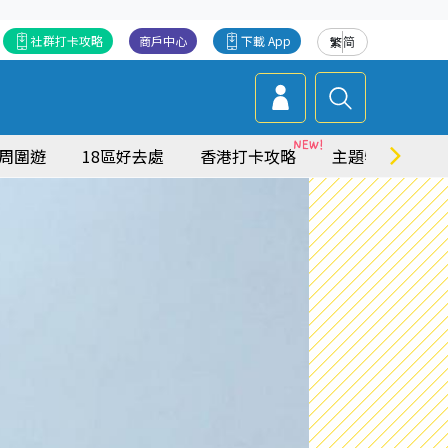
社群打卡攻略
商戶中心
下載 App
繁
简
周圍遊
18區好去處
香港打卡攻略
主題特集