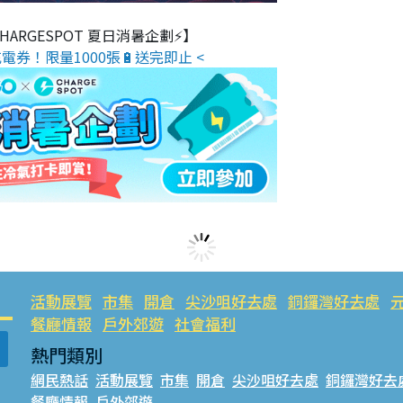
 CHARGESPOT 夏日消暑企劃⚡】
電券！限量1000張🔋送完即止 <
活動展覽
市集
開倉
尖沙咀好去處
銅鑼灣好去處
餐廳情報
戶外郊遊
社會福利
熱門類別
網民熱話
活動展覽
市集
開倉
尖沙咀好去處
銅鑼灣好去
餐廳情報
戶外郊遊