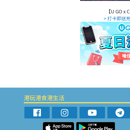
【U GO x
> 打卡即送充
港玩港食港生活