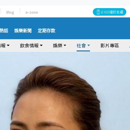
Blog
e-zone
U GO搵好去處
熱話
娛樂新聞
定期存款
情報
飲食情報
娛樂
社會
影片專區