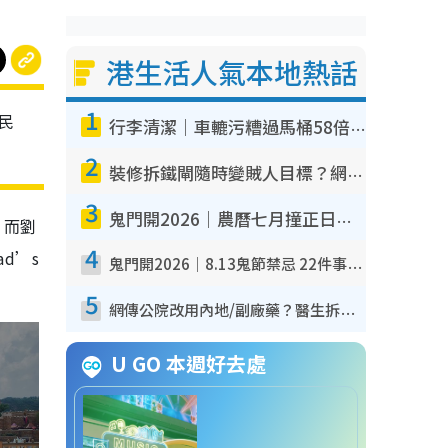
港生活人氣本地熱話
1
網民
行李清潔｜車轆污糟過馬桶58倍！專家警告忌用酒精抹 教1招免污手除菌
2
裝修拆鐵閘隨時變賊人目標？網民揭2大關鍵用途：裝新式等於白裝？附新舊鐵閘分別
3
鬼門開2026｜農曆七月撞正日全食特別邪？專家警告切忌做一事！揭4大禁忌+2招保平安
。而劉
4
dad’s
鬼門開2026｜8.13鬼節禁忌 22件事唔做得！燒肉、刺身要少食？半夜勿吹口哨/打呢個電話
5
網傳公院改用內地/副廠藥？醫生拆解正副廠分別 揭4類人換藥隨時出事
U GO 本週好去處