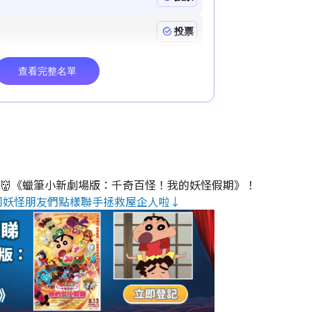
睇👹《蠟筆小新劇場版：千奇百怪！我的妖怪假期》！
同妖怪朋友們點樣聯手拯救屋企人啦↓