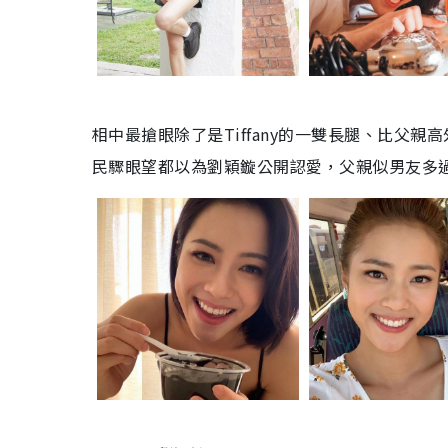
相中最搶眼除了是Tiffany的一雙長腿、比父
民驟眼望都以為劉穎鏇公開認愛，父親似男友多