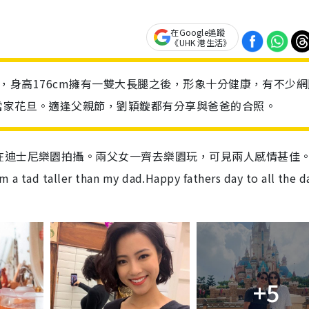
在Google追蹤
《UHK 港生活》
身材好，身高176cm擁有一雙大長腿之後，形象十分健康，有不少
當家花旦。適逢父親節，劉穎鏇都有分享與爸爸的合照。
在迪士尼樂園拍攝。兩父女一齊去樂園玩，可見兩人感情甚佳
ler than my dad.Happy fathers day to all the 
+5