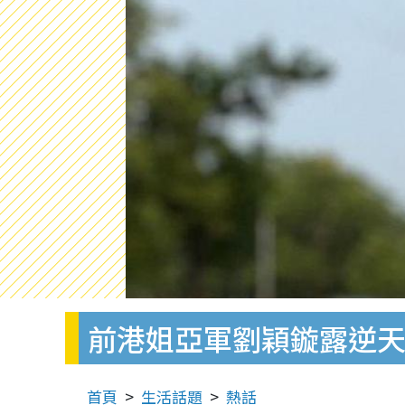
前港姐亞軍劉穎鏇露逆天
首頁
生活話題
熱話