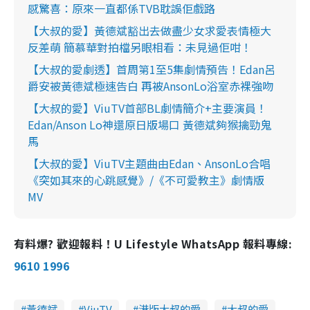
感驚喜：原來一直都係TVB耽誤佢戲路
【大叔的愛】黃德斌豁出去做盡少女求愛表情極大
反差萌 簡慕華對拍檔另眼相看：未見過佢咁！
【大叔的愛劇透】首周第1至5集劇情預告！Edan呂
爵安被黃德斌極速告白 再被AnsonLo浴室赤裸強吻
【大叔的愛】ViuTV首部BL劇情簡介+主要演員！
Edan/Anson Lo神還原日版場口 黃德斌夠猴擒勁鬼
馬
【大叔的愛】ViuTV主題曲由Edan、AnsonLo合唱
《突如其來的心跳感覺》/《不可愛教主》劇情版
MV
有料爆? 歡迎報料！U Lifestyle WhatsApp 報料專線:
9610 1996
黃德斌
ViuTV
港版大叔的愛
大叔的愛