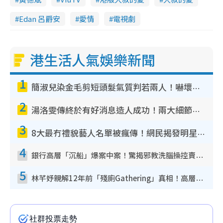
Edan 呂爵安
愛情
電視劇
港生活人氣娛樂新聞
1
簡淑兒染金毛剪短頭髮氣質判若兩人！嚇壞老公麥大力都認唔出：「你做咩事？」
2
湯洛雯傳終於有好消息造人成功！兩大細節曝孕味極濃惹猜測：大肚婆先會咁！
3
8大最冇禮貌藝人名單被瘋傳！網民揭發明星真面目 一致數臭呢位係無品天花板？
4
銀行高層「沉船」爆案中案！驚揭邪教洗腦操控賣淫被吞600萬 幕後黑手講多錯多
5
林芊妤親解12年前「殘廁Gathering」真相！高層解約一句話重創尊嚴至今拒返TVB