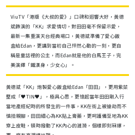
ViuTV「港版《大叔的愛》」口碑和迴響大好，黃德
斌飾演的「KK」求愛情切，對田田毫不保留示愛，
最新一集重演天台經典場口，黃德斌準備了愛心飯
盒給Edan，更講到當初自己怦然心動的一刻，更自
稱是童話裡的公主，而Edan就是他的白馬王子，完
美演繹「鐵漢身，少女心」。
黃德斌「KK」炮製愛心飯盒給Edan「田田」，更用紫菜
整成「♥TIN♥」，極具心思，更憶起當年田田剛入行
當地產經紀時的所發生的一件事，KK在街上被搶劫而不
慎扭親腳，田田細心為KK貼上膏藥，更呵護備至地為KK
穿上皮鞋，頓時撥動了KK內心的漣漪，個樣即刻冧爆，