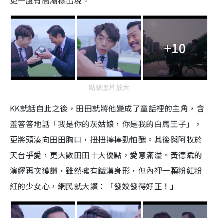
更一度有高潮樣出現。
+10
點擊圖片放大
KK就話自此之後，田田就將他變成了童話裡的主角，含
羞答答地話「我是你的灰姑娘，你是我的白馬王子」，
更將頭湊向田田胸口，扭扭擰擰勁怕醜。其後與阿牧於
天台爭愛，更大數田田十大優點，愛意滿溢。黃德斌的
演繹再次獲讚，雖然擁有鐵漢身形，但內裡一顆粉紅粉
紅的少女心，網民就大讚：「發姣發得好正！」