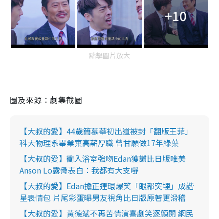
+10
點擊圖片放大
圖及來源：劇集截圖
【大叔的愛】44歲簡慕華初出道被封「翻版王菲」
科大物理系畢業棄高薪厚職 曾甘願做17年綠葉
【大叔的愛】衝入浴室強吻Edan獲讚比日版唯美
Anson Lo露骨表白：我都有大支嘢
【大叔的愛】Edan擔正連環爆笑「眼都突埋」成諧
星表情包 片尾彩蛋曝男友視角比日版原著更滑稽
【大叔的愛】黃德斌不再苦情演喜劇笑逐顏開 網民