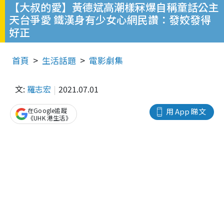
【大叔的愛】黃德斌高潮樣冧爆自稱童話公主
天台爭愛 鐵漢身有少女心網民讚：發姣發得
好正
首頁
生活話題
電影劇集
文:
羅志宏
2021.07.01
在Google追蹤
用 App 睇文
《UHK 港生活》