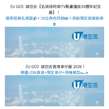
《U GO》請您去【名偵探柯南TV動畫播放30週年紀念
展】！
還原經典名場面📹＋30位角色同框📸＋原創限定感謝劇場
🍿
《U GO》請您去香港車仔展 2026！
睇盡JDM真車+限定車仔+飛機模型🏎️✈️