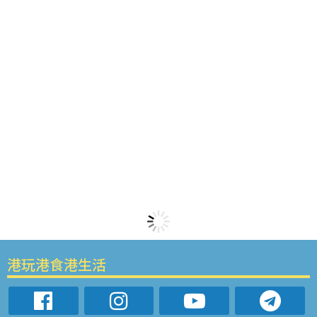
港玩港食港生活