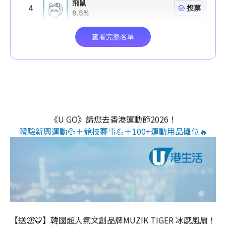
《U GO》請您去香港運動節2026！
體驗新興運動💦＋競技賽事💪＋100+運動用品攤位🔥
【送您🐯】韓國超人氣文創品牌MUZIK TIGER 冰感風扇！