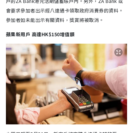
戶的
ZA Bank
港元活期儲蓄賬戶內。另外，
ZA Bank
或
會要求參加者出示經八達通卡領取政府消費券的資料。
參加者如未能出示有關資料，獎賞將被取消。
蘋果新用戶 高達
HK$150
增值額