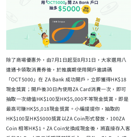
除了商場優惠外，由
7
月
1
日起至
8
月
31
日，大家選用八
達通卡領取消費券後，於推廣期使用開戶邀請碼
「
OCT5000
」在
ZA Bank
成功開戶，立即獲得
HK$18
現金獎賞；開戶後
30
日內使用
ZA Card
消費一次，即可
抽取一次總值
HK$100
至
HK$5,000
不等現金獎賞，即是
最高可賺
HK$5,018
現金獎賞。小編提提你，抽取的
HK$100
至
HK$5000
獎賞以
ZA Coin
形式發放，
100ZA
Coin
相等
HK$1
。
ZA Coin
兌換成現金後，將直接存入客