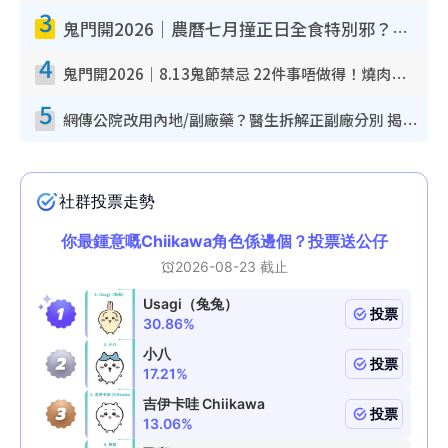
3
鬼門開2026｜農曆七月撞正日全食特別邪？專家警告切忌做一事！揭4大禁忌+2招保平安
4
鬼門開2026｜8.13鬼節禁忌 22件事唔做得！燒肉、刺身要少食？半夜勿吹口哨/打呢個電話
5
網傳公院改用內地/副廠藥？醫生拆解正副廠分別 揭4類人換藥隨時出事