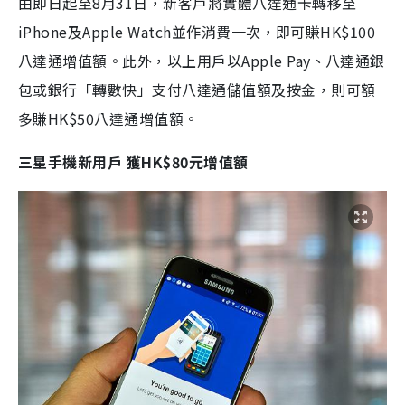
由即日起至
8
月
31
日，新客戶將實體八達通卡轉移至
iPhone
及
Apple Watch
並作消費一次，即可賺
HK$100
八達通增值額。此外，以上用戶以
Apple Pay
、八達通銀
包或銀行「轉數快」支付八達通儲值額及按金，則可額
多賺
HK$50
八達通增值額。
三星手機新用戶 獲
HK$80
元增值額