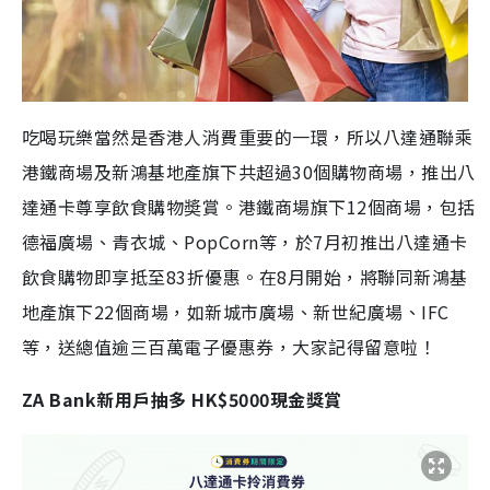
吃喝玩樂當然是香港人消費重要的一環，所以八達通聯乘
港鐵商場及新鴻基地產旗下共超過
30
個購物商場，推出八
達通卡尊享飲食購物奬賞。港鐵商場旗下
12
個商場，包括
德福廣場、青衣城、
PopCorn
等，於
7
月初推出八達通卡
飲食購物即享抵至
83
折優惠。在
8
月開始，將聯同新鴻基
地產旗下
22
個商場，如新城市廣場、新世紀廣場、
IFC
等，送總值逾三百萬電子優惠券，大家記得留意啦！
ZA Bank
新用戶抽多
HK$5000
現金獎賞