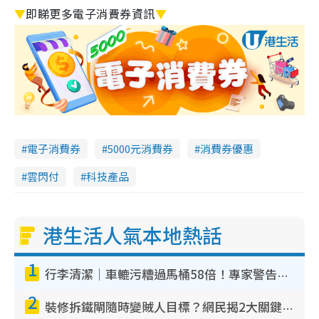
▼
即睇更多電子消費券資訊
▼
電子消費券
5000元消費券
消費券優惠
雲閃付
科技產品
港生活人氣本地熱話
1
行李清潔｜車轆污糟過馬桶58倍！專家警告忌用酒精抹 教1招免污手除菌
2
裝修拆鐵閘隨時變賊人目標？網民揭2大關鍵用途：裝新式等於白裝？附新舊鐵閘分別