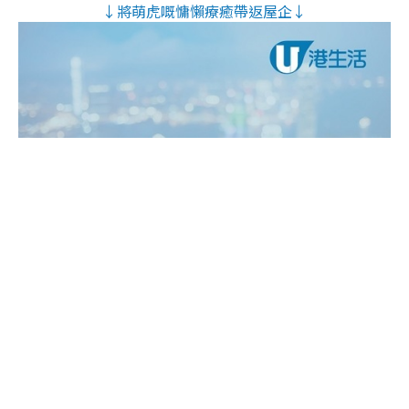
↓將萌虎嘅慵懶療癒帶返屋企↓