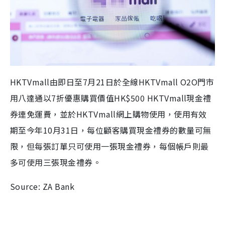
HKTVmall
由即日至
7
月
21
日於全線
HKTVmall O2O
門市
用八達通以
7
折優惠購買價值
HK$
500 HKTVmall
現金禮
券連免運費，並於
HKTVmall
網上購物使用，使用有效
期至今年
10
月
31
日，每位顧客購買現金禮券的數量可無
限，但每張訂單只可使用一張現金禮券，每個帳戶則最
多可使用三張現金禮券。
Source: ZA Bank