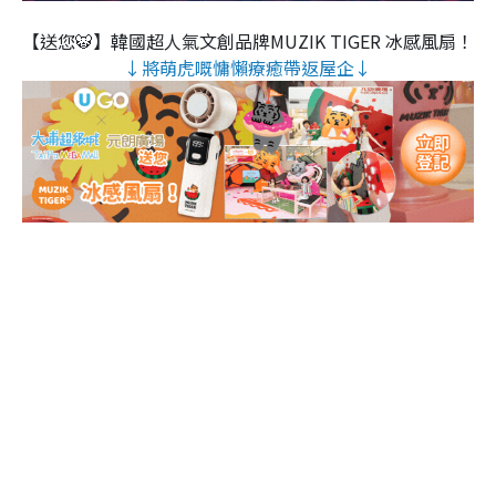
【送您🐯】韓國超人氣文創品牌MUZIK TIGER 冰感風扇！
↓將萌虎嘅慵懶療癒帶返屋企↓