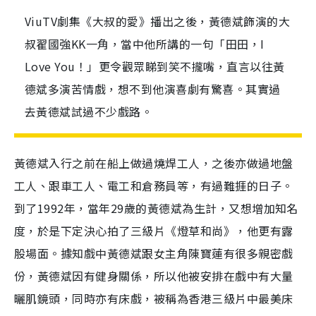
ViuTV劇集《大叔的愛》播出之後，黃德斌飾演的大
叔翟國強KK一角，當中他所講的一句「田田，I
Love You！」更令觀眾睇到笑不攏嘴，直言以往黃
德斌多演苦情戲，想不到他演喜劇有驚喜。其實過
去黃德斌試過不少戲路。
黃德斌入行之前在船上做過燒焊工人，之後亦做過地盤
工人、跟車工人、電工和倉務員等，有過難捱的日子。
到了1992年，當年29歲的黃德斌為生計，又想增加知名
度，於是下定決心拍了三級片《燈草和尚》，他更有露
股場面。據知戲中黃德斌跟女主角陳寶蓮有很多親密戲
份，黃德斌因有健身關係，所以他被安排在戲中有大量
曬肌鏡頭，同時亦有床戲，被稱為香港三級片中最美床