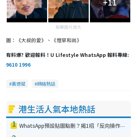
+11
點擊圖片放大
圖：《大叔的愛》、《燈草和尚》
有料爆? 歡迎報料！U Lifestyle WhatsApp 報料專線:
9610 1996
黃德斌
網絡熱話
港生活人氣本地熱話
1
WhatsApp預設貼圖點刪？揭1招「反向操作」還原簡潔介面 附3步實測教學