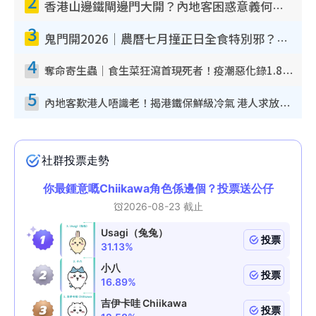
2
香港山邊鐵閘邊門大開？內地客困惑意義何在！網民神回覆：呢種叫法理性防禦
3
鬼門開2026｜農曆七月撞正日全食特別邪？專家警告切忌做一事！揭4大禁忌+2招保平安
4
奪命寄生蟲｜食生菜狂瀉首現死者！疫潮惡化錄1.8萬宗病例 揭洗菜3大謬誤
5
內地客歎港人唔識老！揭港鐵保鮮級冷氣 港人求放過：咪投訴