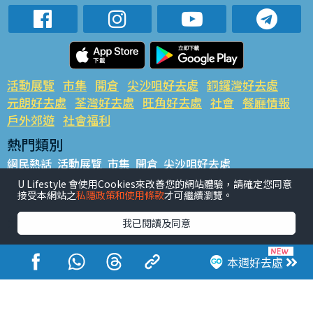
活動展覽
市集
開倉
尖沙咀好去處
銅鑼灣好去處
元朗好去處
荃灣好去處
旺角好去處
社會
餐廳情報
戶外郊遊
社會福利
熱門類別
網民熱話
活動展覽
市集
開倉
尖沙咀好去處
銅鑼灣好去處
元朗好去處
荃灣好去處
旺角好去處
社會
U Lifestyle 會使用Cookies來改善您的網站體驗，請確定您同意
接受本網站之
私隱政策和使用條款
才可繼續瀏覽。
餐廳情報
戶外郊遊
熱門標籤
我已閱讀及同意
#UGO搵好去處
#人氣活動推介
#美食社群熱話
#親子玩樂好去處
#ULifestyle應用程式
#限時搶
本週好去處
#UJetso禮物放送
#ULifestyle商戶中心
#著數
#網絡熱話
香港經濟日報版權所有©2026