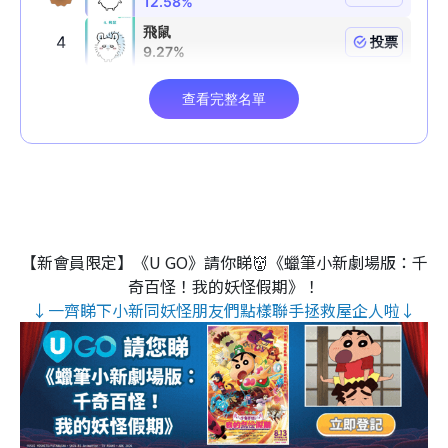
【新會員限定】《U GO》請你睇👹《蠟筆小新劇場版：千
奇百怪！我的妖怪假期》！
↓一齊睇下小新同妖怪朋友們點樣聯手拯救屋企人啦↓