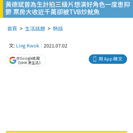
黃德斌曾為生計拍三級片想演好角色一度患抑
鬱 票房大收近千萬卻被TVB炒魷魚
首頁
生活話題
熱話
文:
Ling Kwok
2021.07.02
在Google追蹤
用 App 睇文
《UHK 港生活》