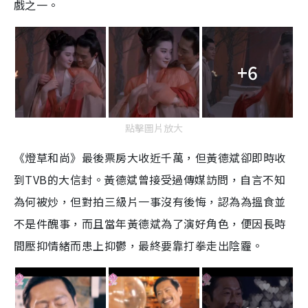
戲之一。
+6
點擊圖片放大
《燈草和尚》最後票房大收近千萬，但黃德斌卻即時收
到TVB的大信封。黃德斌曾接受過傳媒訪問，自言不知
為何被炒，但對拍三級片一事沒有後悔，認為為搵食並
不是件醜事，而且當年黃德斌為了演好角色，便因長時
間壓抑情緒而患上抑鬱，最終要靠打拳走出陰霾。