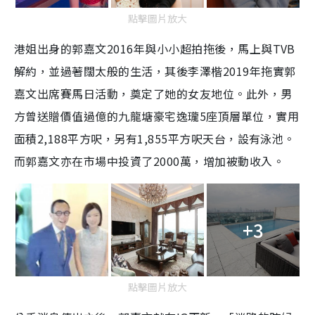
點擊圖片放大
港姐出身的郭嘉文2016年與小小超拍拖後，馬上與TVB
解約，並過著闊太般的生活，其後李澤楷2019年拖實郭
嘉文出席賽馬日活動，奠定了她的女友地位。此外，男
方曾送贈價值過億的九龍塘豪宅逸瓏5座頂層單位，實用
面積2,188平方呎，另有1,855平方呎天台，設有泳池。
而郭嘉文亦在市場中投資了2000萬，增加被動收入。
+3
點擊圖片放大