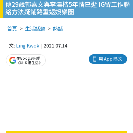
傳29歲郭嘉文與李澤楷5年情已逝 IG留工作聯
絡方法疑鋪路重返娛樂圈
首頁
生活話題
熱話
文:
Ling Kwok
2021.07.14
在Google追蹤
用 App 睇文
《UHK 港生活》