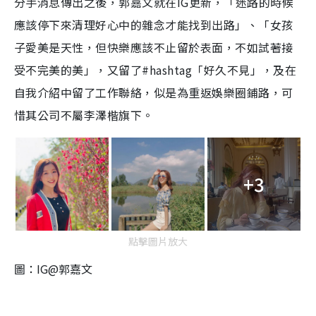
分手消息傳出之後，郭嘉文就在IG更新，「迷路的時候
應該停下來清理好心中的雜念才能找到出路」、「女孩
子愛美是天性，但快樂應該不止留於表面，不如試著接
受不完美的美」，又留了#hashtag「好久不見」，及在
自我介紹中留了工作聯絡，似是為重返娛樂圈鋪路，可
惜其公司不屬李澤楷旗下。
+3
點擊圖片放大
圖：IG@郭嘉文