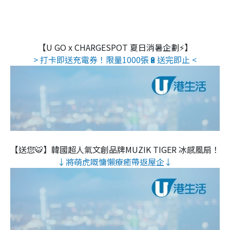
【U GO x CHARGESPOT 夏日消暑企劃⚡】
> 打卡即送充電券！限量1000張🔋送完即止 <
【送您🐯】韓國超人氣文創品牌MUZIK TIGER 冰感風扇！
↓將萌虎嘅慵懶療癒帶返屋企↓