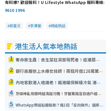
有料爆? 歡迎報料！U Lifestyle WhatsApp 報料專線:
9610 1996
郭嘉文
李澤楷
網絡熱話
港生活人氣本地熱話
1
奪命寄生蟲｜食生菜狂瀉首現死者！疫潮惡化錄1.8萬宗病例 揭洗菜3大謬誤
2
銀行高層戀上水療女技師！兩個月借128萬驚覺「沉船」沉落火海 揭背後疑似邪教操控賣淫
3
內地客歎港人唔識老！揭港鐵保鮮級冷氣 港人求放過：咪投訴
4
牙線棒亂用隨時越清越污糟！牙醫驚揭盲目過戶細菌恐致蛀牙：呢種先係日常真保養
5
WhatsApp預設貼圖點刪？揭1招「反向操作」還原簡潔介面 附3步實測教學