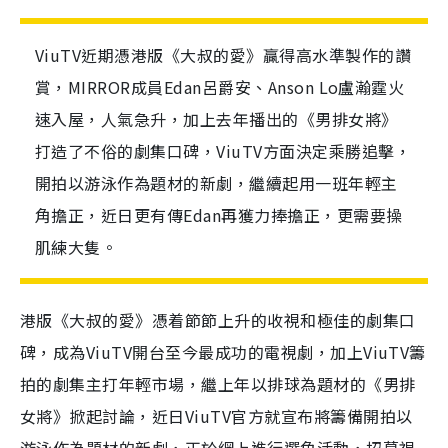
ViuTV近期憑港版《大叔的愛》贏得高水準製作的讚
賞，MIRROR成員Edan呂爵安、Anson Lo盧瀚霆火
速入屋，人氣急升，加上去年播出的《男排女將》
打造了不俗的劇集口碑，ViuTV方面決定乘勝追擊，
開拍以游泳作為題材的新劇，繼續起用一班年輕主
角擔正，近日更有傳Edan再獲力捧擔正，更需要操
肌練大隻。
港版《大叔的愛》憑着節節上升的收視和極佳的劇集口
碑，成為ViuTV開台至今最成功的電視劇，加上ViuTV籌
拍的劇集主打年輕市場，繼上年以排球為題材的《男排
女將》掀起討論，近日ViuTV官方就宣布將籌備開拍以