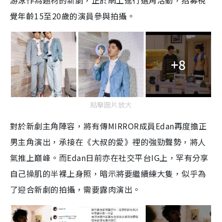
游泳作為題材的新劇，正於網上進行選角活動，招募視
覺年齡15至20歲的演員參與拍攝。
+8
點擊圖片放大
對於新劇主角陣容，將有傳MIRROR成員Edan再度擔正
男主角演出，承接在《大叔的愛》裡的強勁聲勢，將人
氣推上巔峰。而Edan日前亦在社交平台IG上，罕有分享
自己操肌的半裸上身照，暗示將要繼續練大隻，似乎為
了迎合新劇的拍攝，需要露肉演出。