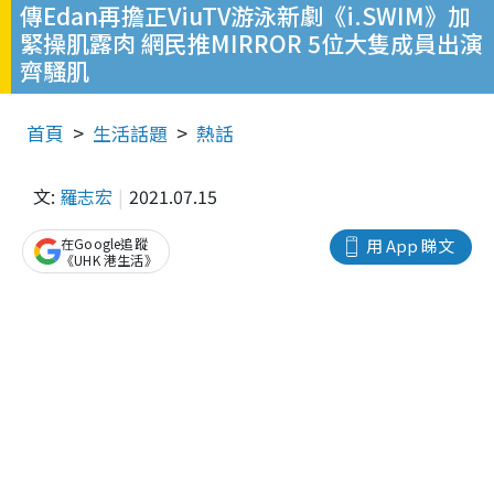
傳Edan再擔正ViuTV游泳新劇《i.SWIM》加
緊操肌露肉 網民推MIRROR 5位大隻成員出演
齊騷肌
首頁
生活話題
熱話
文:
羅志宏
2021.07.15
在Google追蹤
用 App 睇文
《UHK 港生活》