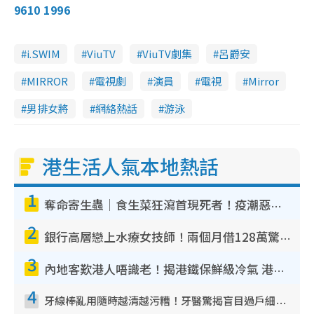
9610 1996
i.SWIM
ViuTV
ViuTV劇集
呂爵安
MIRROR
電視劇
演員
電視
Mirror
男排女將
網絡熱話
游泳
港生活人氣本地熱話
1
奪命寄生蟲｜食生菜狂瀉首現死者！疫潮惡化錄1.8萬宗病例 揭洗菜3大謬誤
2
銀行高層戀上水療女技師！兩個月借128萬驚覺「沉船」沉落火海 揭背後疑似邪教操控賣淫
3
內地客歎港人唔識老！揭港鐵保鮮級冷氣 港人求放過：咪投訴
4
牙線棒亂用隨時越清越污糟！牙醫驚揭盲目過戶細菌恐致蛀牙：呢種先係日常真保養