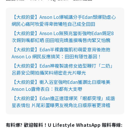
【大叔的愛】Anson Lo爆喊講分手Edan頹爆勁虐心
網民心痛阿牧愛得卑微犧牲自己成全田田
【大叔的愛】Anson Lo無預兆當街強吻Edan錫足8
次錫到嘴都紅晒 田田咀完嬌羞摸嘴唇肉緊又怕醜
【大叔的愛】Edan半裸露腹肌初萌愛意背後抱抱
Anson Lo 網民反應搞笑：田田有隱性基因！
【大叔的愛】Edan神複製詭修女造型鞭打「二奶」
呂爵安公開拍攝笑料絕密走光片曝光
【大叔的愛】衝入浴室強吻Edan獲讚比日版唯美
Anson Lo露骨表白：我都有大支嘢
【大叔的愛】Edan擔正連環爆笑「眼都突埋」成諧
星表情包 片尾彩蛋曝男友視角比日版原著更滑稽
有料爆? 歡迎報料！U Lifestyle WhatsApp 報料專線: