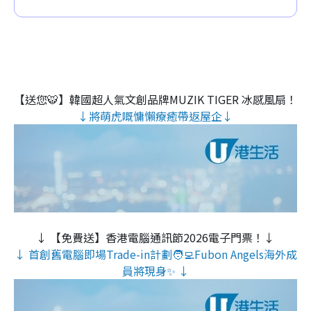
【送您🐯】韓國超人氣文創品牌MUZIK TIGER 冰感風扇！
↓將萌虎嘅慵懶療癒帶返屋企↓
↓ 【免費送】香港電腦通訊節2026電子門票！↓
↓ 首創舊電腦即場Trade-in計劃🧑‍💻Fubon Angels海外成
員將現身✨ ↓