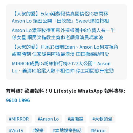
【大叔的愛】Edan疑戲假情真開情侶IG放閃冧
Anson Lo 絕密公開「田牧戀」Sweet爆拍拖相
Anson Lo濃淡妝得宜意外撞樣圈中8位藝人有一半
係女星 網民笑指教主竟似老戲骨演員馮素波
【大叔的愛】片尾彩蛋曝Edan、Anson Lo男友視角
甜蜜時刻 住家暖男阿牧最浪漫 田田撒嬌勁可愛
MIRROR成員IG粉絲排行榜2022大公開！Anson
Lo、姜濤IG追蹤人數不相伯仲 停工期間愈升愈勁
有料爆? 歡迎報料！U Lifestyle WhatsApp 報料專線:
9610 1996
MIRROR
Anson Lo
盧瀚霆
大叔的愛
ViuTV
娛樂
本地娛樂熱話
Mirror