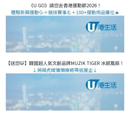
《U GO》請您去香港運動節2026！
體驗新興運動💦＋競技賽事💪＋100+運動用品攤位🔥
【送您🐯】韓國超人氣文創品牌MUZIK TIGER 冰感風扇！
↓將萌虎嘅慵懶療癒帶返屋企↓