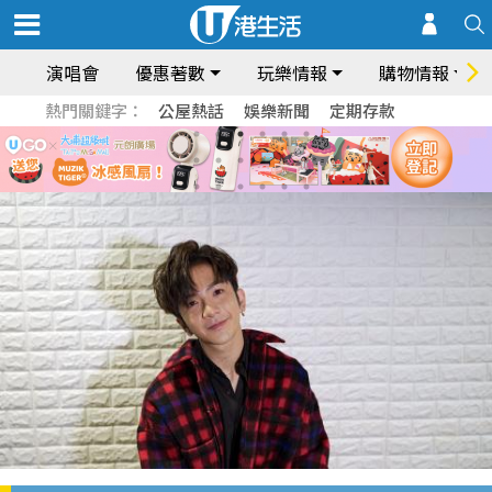
演唱會
優惠著數
玩樂情報
購物情報
熱門關鍵字：
公屋熱話
娛樂新聞
定期存款