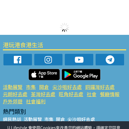
港玩港食港生活
活動展覽
市集
開倉
尖沙咀好去處
銅鑼灣好去處
元朗好去處
荃灣好去處
旺角好去處
社會
餐廳情報
戶外郊遊
社會福利
熱門類別
網民熱話
活動展覽
市集
開倉
尖沙咀好去處
銅鑼灣好去處
元朗好去處
荃灣好去處
旺角好去處
社會
U Lifestyle 會使用Cookies來改善您的網站體驗，請確定您同意