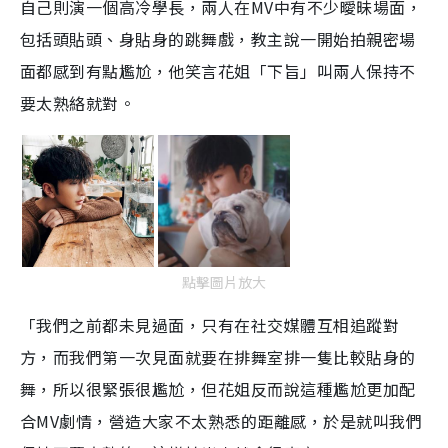
自己則演一個高冷學長，兩人在MV中有不少曖昧場面，
包括頭貼頭、身貼身的跳舞戲，教主說一開始拍親密場
面都感到有點尷尬，他笑言花姐「下旨」叫兩人保持不
要太熟絡就對。
點擊圖片放大
「我們之前都未見過面，只有在社交媒體互相追蹤對
方，而我們第一次見面就要在排舞室排一隻比較貼身的
舞，所以很緊張很尷尬，但花姐反而說這種尷尬更加配
合MV劇情，營造大家不太熟悉的距離感，於是就叫我們