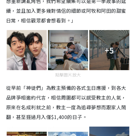
想重新調亂角色，我們希望續集可以是第一季故事的延
續，並且加入更多幾對情侶的細節或阿牧和阿田的甜蜜
日常，相信觀眾都會想看到。」
+5
點擊圖片放大
從早前「神徒們」為教主預備的各式生日應援，到各大
品牌爭相邀約代言，相信周圍都可以感受教主的人氣，
原來在名成利就之前，教主一度為追尋夢想而跟家人鬧
翻，甚至捱過月入僅$1,400的日子。