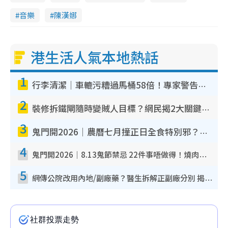
音樂
陳漢娜
港生活人氣本地熱話
1
行李清潔｜車轆污糟過馬桶58倍！專家警告忌用酒精抹 教1招免污手除菌
2
裝修拆鐵閘隨時變賊人目標？網民揭2大關鍵用途：裝新式等於白裝？附新舊鐵閘分別
3
鬼門開2026｜農曆七月撞正日全食特別邪？專家警告切忌做一事！揭4大禁忌+2招保平安
4
鬼門開2026｜8.13鬼節禁忌 22件事唔做得！燒肉、刺身要少食？半夜勿吹口哨/打呢個電話
5
網傳公院改用內地/副廠藥？醫生拆解正副廠分別 揭4類人換藥隨時出事