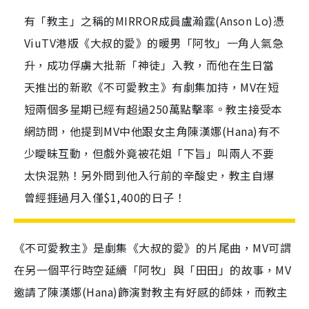
有「教主」之稱的MIRROR成員盧瀚霆(Anson Lo)憑
ViuTV港版《大叔的愛》的暖男「阿牧」一角人氣急
升，成功俘虜大批新「神徒」入教，而他在生日當
天推出的新歌《不可愛教主》有劇集加持，MV在短
短兩個多星期已經有超過250萬點擊率。教主接受本
網訪問，他提到MV中他跟女主角陳漢娜(Hana)有不
少曖昧互動，但戲外竟被花姐「下旨」叫兩人不要
太快混熟！另外問到他入行前的辛酸史，教主自爆
曾經捱過月入僅$1,400的日子！
《不可愛教主》是劇集《大叔的愛》的片尾曲，MV可謂
在另一個平行時空延續「阿牧」與「田田」的故事，MV
邀請了陳漢娜(Hana)飾演對教主有好感的師妹，而教主