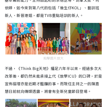
基本幕前能力。主持由起初的余德丞等、到單文柔、何
依婷，如今來到第八代的包括「後生仔KOL」、藝訓班
新人、新晉港姐，都是TVB重點培訓的新人。
+5
點擊圖片放大
不過，《Think Big天地》播足六年半以來，經過多次大
改革後，都仍然未能承接上代《放學ICU》的口碑，於是
宣佈摺埋亦是近期才醞釀的事。而現任主持之一的陳嘉
慧日前就向傳媒透露，將會有全新兒童節目登場。