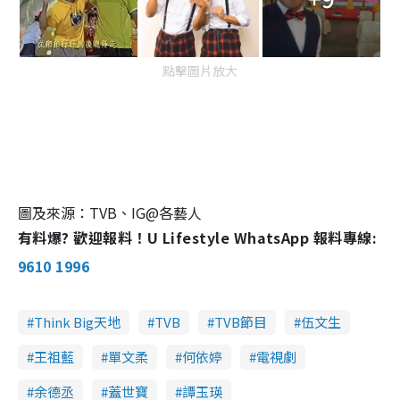
點擊圖片放大
圖及來源：TVB、IG@各藝人
有料爆? 歡迎報料！U Lifestyle WhatsApp 報料專線:
9610 1996
Think Big天地
TVB
TVB節目
伍文生
王祖藍
單文柔
何依婷
電視劇
余德丞
蓋世寶
譚玉瑛