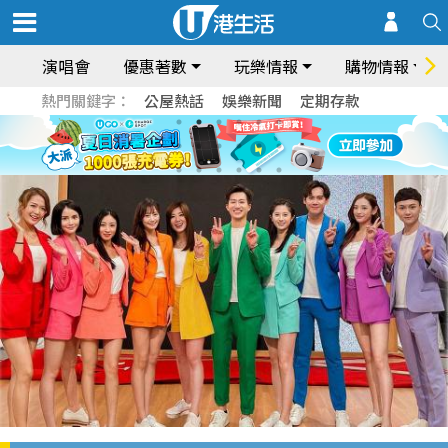
演唱會
優惠著數
玩樂情報
購物情報
熱門關鍵字：
公屋熱話
娛樂新聞
定期存款