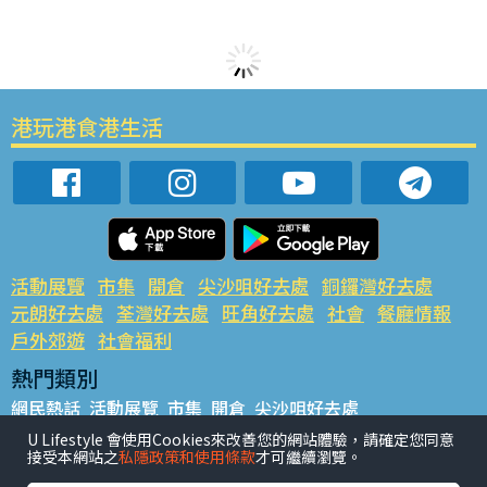
港玩港食港生活
活動展覽
市集
開倉
尖沙咀好去處
銅鑼灣好去處
元朗好去處
荃灣好去處
旺角好去處
社會
餐廳情報
戶外郊遊
社會福利
熱門類別
網民熱話
活動展覽
市集
開倉
尖沙咀好去處
銅鑼灣好去處
元朗好去處
荃灣好去處
旺角好去處
社會
U Lifestyle 會使用Cookies來改善您的網站體驗，請確定您同意
接受本網站之
私隱政策和使用條款
才可繼續瀏覽。
餐廳情報
戶外郊遊