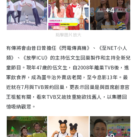
+4
點擊圖片放大
有傳將會由昔日曾擔任《閃電傳真機》、《至NET小人
類》、《放學ICU》的主持伍文生回巢製作和主持全新兒
童節目。現年47歲的伍文生，自2008年離巢TVB後，進
軍飲食界，成為蛋牛治外賣店老闆，至今息影13年。最
近就在7月與TVB簽約回巢，更表示回巢是與首席創意官
王祖藍有關，看來TVB又故技重施欲找舊人，以集體回
憶吸納觀眾。
+9