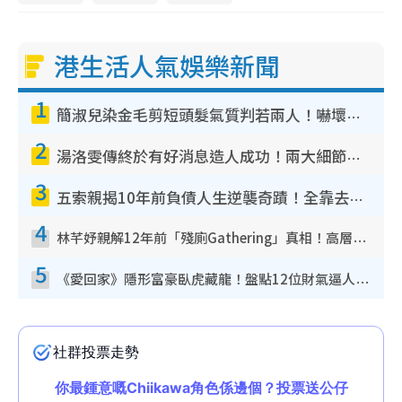
港生活人氣娛樂新聞
1
簡淑兒染金毛剪短頭髮氣質判若兩人！嚇壞老公麥大力都認唔出：「你做咩事？」
2
湯洛雯傳終於有好消息造人成功！兩大細節曝孕味極濃惹猜測：大肚婆先會咁！
3
五索親揭10年前負債人生逆襲奇蹟！全靠去一地方轉運後即遇上馬先生
4
林芊妤親解12年前「殘廁Gathering」真相！高層解約一句話重創尊嚴至今拒返TVB
5
《愛回家》隱形富豪臥虎藏龍！盤點12位財氣逼人的有錢藝人：呢位靚女3億身家唔憂做