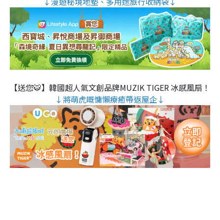
↓漫遊秘境地墊、多用途旅行收納袋↓
【送您🐯】韓國超人氣文創品牌MUZIK TIGER 冰感風扇！
↓將萌虎嘅慵懶療癒帶返屋企↓