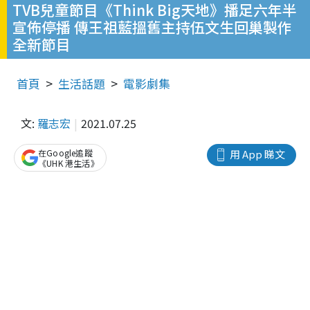
TVB兒童節目《Think Big天地》播足六年半
宣佈停播 傳王祖藍搵舊主持伍文生回巢製作
全新節目
首頁
生活話題
電影劇集
文:
羅志宏
2021.07.25
在Google追蹤
用 App 睇文
《UHK 港生活》