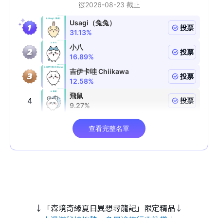
↓「森境奇緣夏日異想尋龍記」限定精品↓