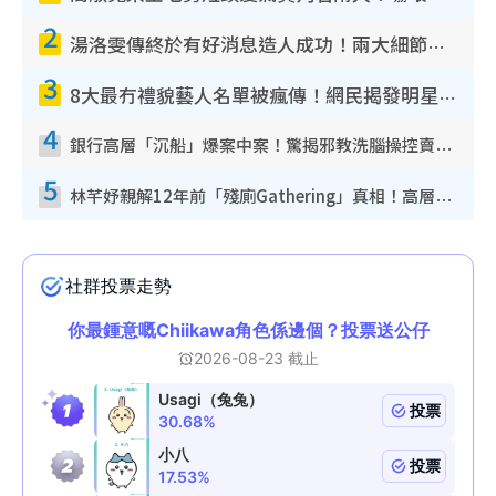
2
湯洛雯傳終於有好消息造人成功！兩大細節曝孕味極濃惹猜測：大肚婆先會咁！
3
8大最冇禮貌藝人名單被瘋傳！網民揭發明星真面目 一致數臭呢位係無品天花板？
4
銀行高層「沉船」爆案中案！驚揭邪教洗腦操控賣淫被吞600萬 幕後黑手講多錯多
5
林芊妤親解12年前「殘廁Gathering」真相！高層解約一句話重創尊嚴至今拒返TVB