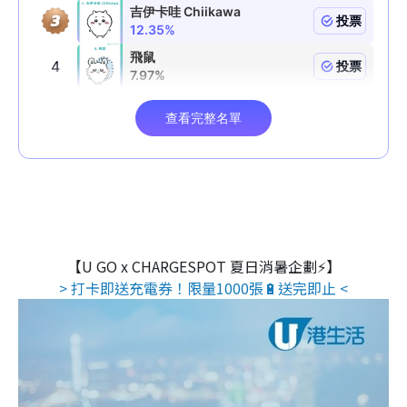
【U GO x CHARGESPOT 夏日消暑企劃⚡】
> 打卡即送充電券！限量1000張🔋送完即止 <