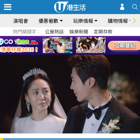
演唱會
優惠著數
玩樂情報
購物情報
熱門關鍵字：
公屋熱話
娛樂新聞
定期存款