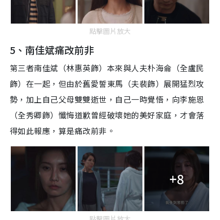
點擊圖片放大
5、南佳斌痛改前非
第三者南佳斌（林惠英飾）本來與人夫朴海侖（全盧民
飾）在一起，但由於舊愛誓東馬（夫裴飾）展開猛烈攻
勢，加上自己父母雙雙逝世，自己一時覺悟，向李施恩
（全秀卿飾）懺悔道歉曾經破壞她的美好家庭，才會落
得如此報應，算是痛改前非。
+8
點擊圖片放大