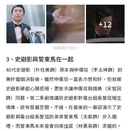
+12
點擊圖片放大
3、史避影與誓東馬在一起
40代史避影（朴柱美飾）原本與申儒信（李太坤飾）的
美好婚姻決裂後，雖然申儒信一直表示想和好，但就被
史避影硬起心腸拒絕，更放手讓申儒信與娥美（宋智因
飾）同居。第二季劇情講到史避影對電台組長誓班暗生
情愫，欲有發展空間。不過，在最後的一幕卻演示了史
避影與電台組長誓班的弟弟誓東馬（夫裴飾）步入婚
禮，而誓東馬本來是會向南佳斌（林惠英飾）求婚的。