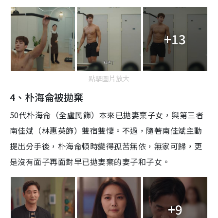
+13
點擊圖片放大
4、朴海侖被拋棄
50代朴海侖（全盧民飾）本來已拋妻棄子女，與第三者
南佳斌（林惠英飾）雙宿雙悽。不過，隨著南佳斌主動
提出分手後，朴海侖頓時變得孤苦無依，無家可歸，更
是沒有面子再面對早已拋妻棄的妻子和子女。
+9