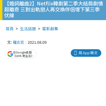
【婚詞離曲2】Netflix韓劇第二季大結局劇情
超離奇 三對出軌戀人再交換伴侶埋下第三季
伏線
首頁
生活話題
電影劇集
文:
羅志宏
2021.08.09
在Google追蹤
用 App 睇文
《UHK 港生活》