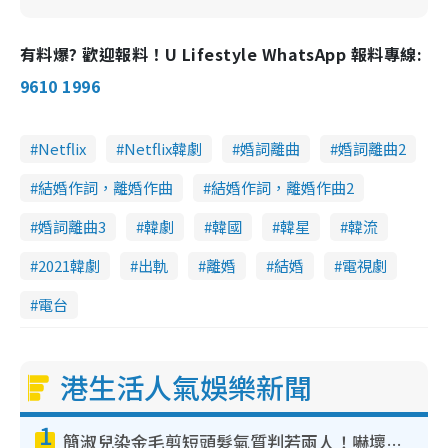
有料爆? 歡迎報料！U Lifestyle WhatsApp 報料專線:
9610 1996
Netflix
Netflix韓劇
婚詞離曲
婚詞離曲2
結婚作詞，離婚作曲
結婚作詞，離婚作曲2
婚詞離曲3
韓劇
韓國
韓星
韓流
2021韓劇
出軌
離婚
結婚
電視劇
電台
港生活人氣娛樂新聞
1
簡淑兒染金毛剪短頭髮氣質判若兩人！嚇壞老公麥大力都認唔出：「你做咩事？」