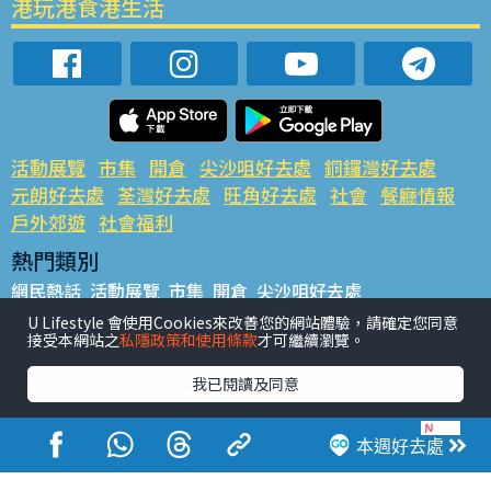
港玩港食港生活
活動展覽
市集
開倉
尖沙咀好去處
銅鑼灣好去處
元朗好去處
荃灣好去處
旺角好去處
社會
餐廳情報
戶外郊遊
社會福利
熱門類別
網民熱話
活動展覽
市集
開倉
尖沙咀好去處
銅鑼灣好去處
元朗好去處
荃灣好去處
旺角好去處
社會
U Lifestyle 會使用Cookies來改善您的網站體驗，請確定您同意
接受本網站之
私隱政策和使用條款
才可繼續瀏覽。
餐廳情報
戶外郊遊
熱門標籤
我已閱讀及同意
#UGO搵好去處
#人氣活動推介
#美食社群熱話
#親子玩樂好去處
#ULifestyle應用程式
#限時搶
本週好去處
#UJetso禮物放送
#ULifestyle商戶中心
#著數
#網絡熱話