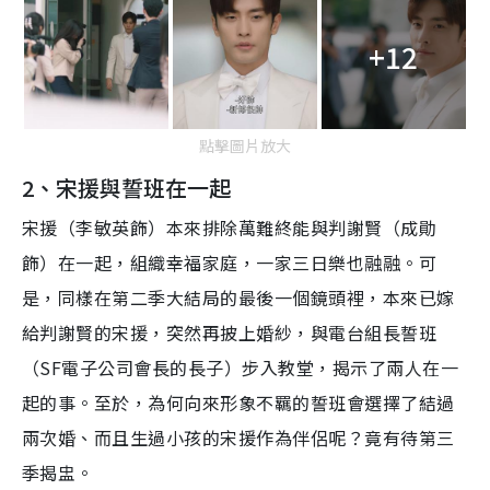
+12
點擊圖片放大
2、宋援與誓班在一起
宋援（李敏英飾）本來排除萬難終能與判謝賢（成勛
飾）在一起，組織幸福家庭，一家三日樂也融融。可
是，同樣在第二季大結局的最後一個鏡頭裡，本來已嫁
給判謝賢的宋援，突然再披上婚紗，與電台組長誓班
（SF電子公司會長的長子）步入教堂，揭示了兩人在一
起的事。至於，為何向來形象不羈的誓班會選擇了結過
兩次婚、而且生過小孩的宋援作為伴侶呢？竟有待第三
季揭盅。