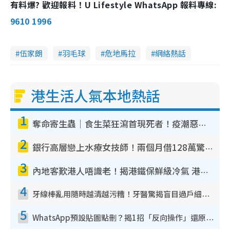
有料爆? 歡迎報料！U Lifestyle WhatsApp 報料專線:
9610 1996
伍家朗
羽毛球
危地馬拉
網絡熱話
港生活人氣本地熱話
1
奪命寄生蟲｜食生菜狂瀉首現死者！疫潮惡化錄1.8萬宗病例 揭洗菜3大謬誤
2
銀行高層戀上水療女技師！兩個月借128萬驚覺「沉船」沉落火海 揭背後疑似邪教操控賣淫
3
內地客歎港人唔識老！揭港鐵保鮮級冷氣 港人求放過：咪投訴
4
牙線棒亂用隨時越清越污糟！牙醫驚揭盲目過戶細菌恐致蛀牙：呢種先係日常真保養
5
WhatsApp預設貼圖點刪？揭1招「反向操作」還原簡潔介面 附3步實測教學