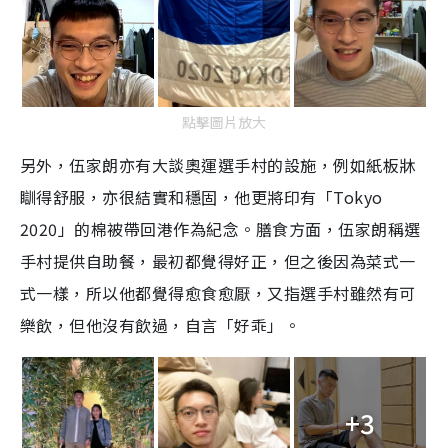
點擊圖片放大
另外，伍家朗亦有大談奧運選手村的設施，例如紙板牀
瞓得舒服，亦很結實和穩固，他更將印有「Tokyo
2020」的棉被帶回港作為紀念。膳食方面，伍家朗稱選
手村提供自助餐，最初都覺得好正，但之後因為菜式一
式一樣，所以他都覺得愈食愈厭，又指選手村雖然有可
樂飲，但他沒有飲過，自言「好乖」。
+3