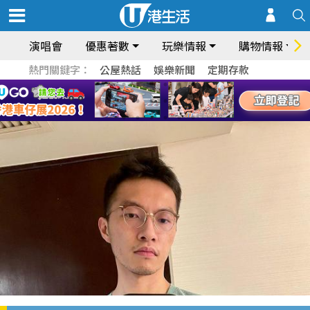
演唱會
優惠著數
玩樂情報
購物情報
熱門關鍵字：
公屋熱話
娛樂新聞
定期存款