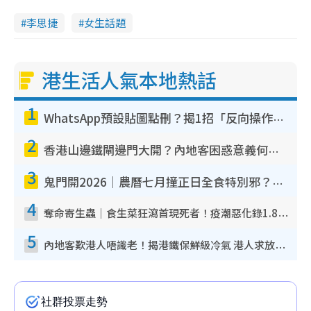
李思捷
女生話題
港生活人氣本地熱話
1
WhatsApp預設貼圖點刪？揭1招「反向操作」還原簡潔介面 附3步實測教學
2
香港山邊鐵閘邊門大開？內地客困惑意義何在！網民神回覆：呢種叫法理性防禦
3
鬼門開2026｜農曆七月撞正日全食特別邪？專家警告切忌做一事！揭4大禁忌+2招保平安
4
奪命寄生蟲｜食生菜狂瀉首現死者！疫潮惡化錄1.8萬宗病例 揭洗菜3大謬誤
5
內地客歎港人唔識老！揭港鐵保鮮級冷氣 港人求放過：咪投訴