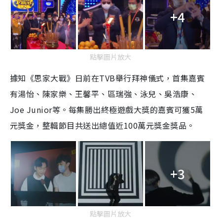
+4
點擊圖片放大
據知《思家大戰》日前在TVB舉行拜神儀式，首集嘉賓
有湯怡、陳家樂、王馨平、區瑞強、泳兒、吳浩康、
Joe Junior等。每集勝出終極遊戲大獎的嘉賓可獲5萬
元獎金，整輯節目共送出總值近100萬元獎金獎品。
+3
點擊圖片放大