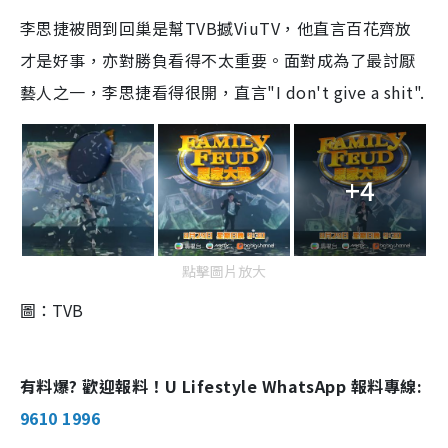
李思捷被問到回巢是幫TVB撼ViuTV，他直言百花齊放
才是好事，亦對勝負看得不太重要。面對成為了最討厭
藝人之一，李思捷看得很開，直言"I don't give a shit".
+4
點擊圖片放大
圖：TVB
有料爆? 歡迎報料！U Lifestyle WhatsApp 報料專線:
9610 1996