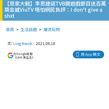
【思家大戰】李思捷返TVB開遊戲節目送百萬
獎金撼ViuTV 唔怕網民負評：I don't give a
shxt
首頁
生活話題
潮流玩物
文:
Ling Kwok
2021.08.18
在Google追蹤
用 App 睇文
《UHK 港生活》