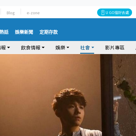
Blog
e-zone
U GO搵好去處
熱話
娛樂新聞
定期存款
情報
飲食情報
娛樂
社會
影片專區