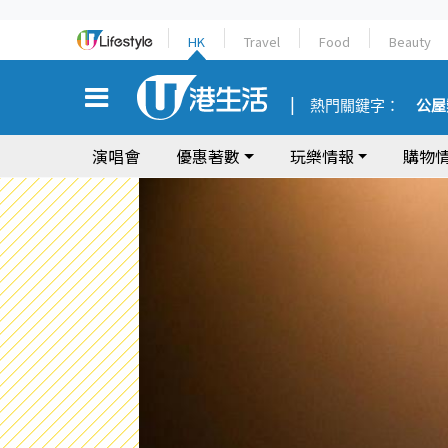
HK
Travel
Food
Beauty
熱門關鍵字：
公屋
演唱會
優惠著數
玩樂情報
購物