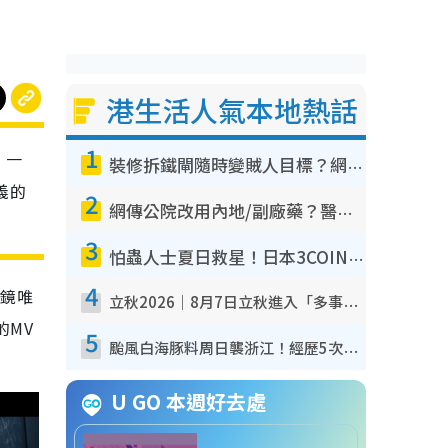
港生活人氣本地熱話
1
，一
裝修拆鐵閘隨時變賊人目標？網民揭2大關鍵用途：裝新式等於白裝？附新舊鐵閘分別
義的
2
網傳公院改用內地/副廠藥？醫生拆解正副廠分別 揭4類人換藥隨時出事
3
怕蟲人士夏日救星！日本3COINS爆紅驅蟲神器$45起 1招「全程免觸碰」輕鬆搞定小強
4
濾鏡唯
立秋2026｜8月7日立秋進入「多事之秋」 3件事唔做得！專家教6招開運 清枱頭／銀包納氣接好運
的MV
5
颱風白海豚料周日襲浙江！經歷5次「眼牆置換」極罕見 成登陸內地最長途颱風
U GO 本週好去處