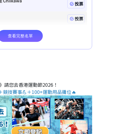
O》請您去香港運動節2026！
＋競技賽事💪＋100+運動用品攤位🔥