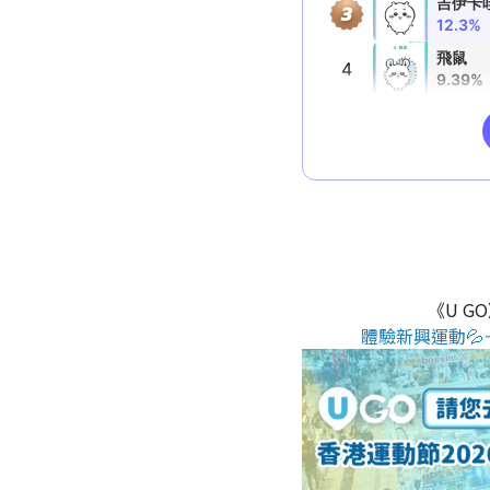
《U G
體驗新興運動💦