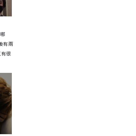
在哪
後有兩
直有很