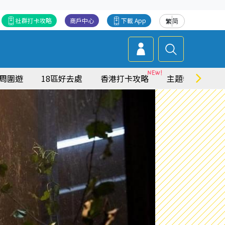
社群打卡攻略
商戶中心
下載 App
繁
简
周圍遊
18區好去處
香港打卡攻略
主題特集