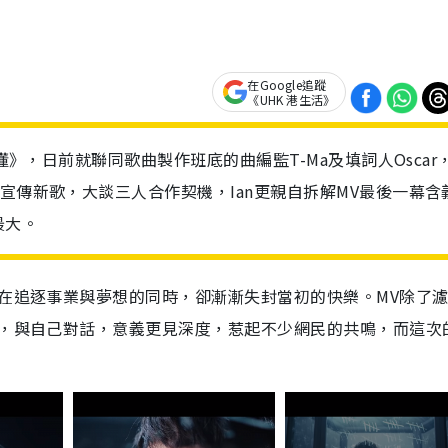
在Google追蹤
《UHK 港生活》
不懂》，日前就聯同歌曲製作班底的曲編監T-Ma及填詞人Oscar
宣傳新歌，大談三人合作契機，Ian更親自拆解MV最後一幕含
最大。
生在追逐事業與夢想的同時，卻漸漸失封當初的快樂。MV除了
己，與自己對話，意義更見深度，惹起不少網民的共鳴，而這次