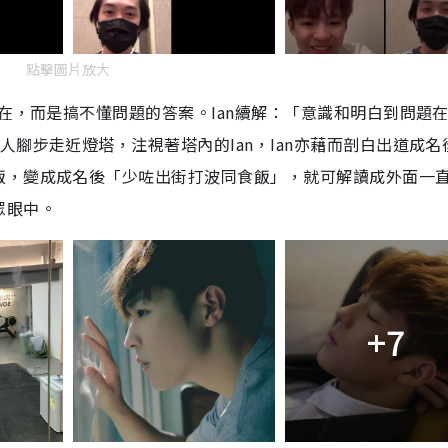
點擊圖片放大
所在，而是搞不懂問題的答案。Ian續解：「意識和明白到問題
腳步走近燈塔，注視著塔內的Ian，Ian亦藉而剖白出道成名
飯，變成成名後「少咗出街打波同食飯」，就可解讀成外面一
眾眼中。
+7