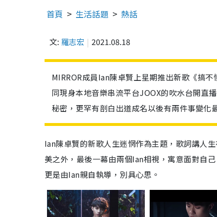
首頁
生活話題
熱話
文:
羅志宏
2021.08.18
MIRROR成員Ian陳卓賢上星期推出新歌《搞
同現身本地音樂串流平台JOOX的吹水台開直播
秘密，更罕有剖白出道成名以後有兩件事變化
Ian陳卓賢的新歌人生迷惘作為主題，歌詞講人
美之外，最後一幕由兩個Ian相視，寓意面對自
更是由Ian親自執導，別具心思。