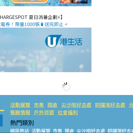
 CHARGESPOT 夏日消暑企劃⚡】
電券！限量1000張🔋送完即止 <
活動展覽
市集
開倉
尖沙咀好去處
銅鑼灣好去處
餐廳情報
戶外郊遊
社會福利
熱門類別
網民熱話
活動展覽
市集
開倉
尖沙咀好去處
銅鑼灣好去