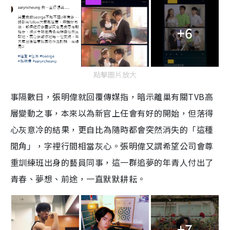
+6
點擊圖片放大
事隔數日，張明偉就回覆傳媒指，暗示離巢有關TVB高
層變動之事，本來以為新官上任會有好的開始，但落得
心灰意冷的結果，更自比為隨時都會突然消失的「這種
閒角」，字裡行間相當灰心。張明偉又謂希望公司會尊
重訓練班出身的藝員同事，這一群追夢的年青人付出了
青春、夢想、前途，一直默默耕耘。
+7