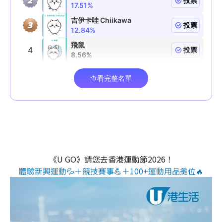
《U GO》請您去香港運動節2026！
體驗新興運動💦＋競技賽事💪＋100+運動用品攤位🔥