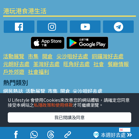
港玩港食港生活
活動展覽
市集
開倉
尖沙咀好去處
銅鑼灣好去處
元朗好去處
荃灣好去處
旺角好去處
社會
餐廳情報
戶外郊遊
社會福利
熱門類別
網民熱話
活動展覽
市集
開倉
尖沙咀好去處
銅鑼灣好去處
元朗好去處
荃灣好去處
旺角好去處
社會
U Lifestyle 會使用Cookies來改善您的網站體驗，請確定您同意
接受本網站之
私隱政策和使用條款
才可繼續瀏覽。
餐廳情報
戶外郊遊
熱門標籤
我已閱讀及同意
#UGO搵好去處
#人氣活動推介
#美食社群熱話
#親子玩樂好去處
#ULifestyle應用程式
#限時搶
本週好去處