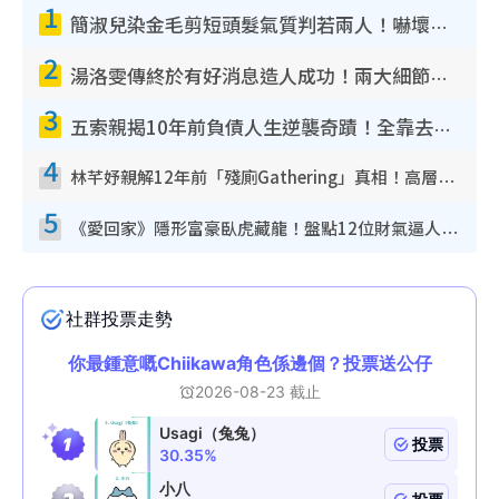
1
簡淑兒染金毛剪短頭髮氣質判若兩人！嚇壞老公麥大力都認唔出：「你做咩事？」
2
湯洛雯傳終於有好消息造人成功！兩大細節曝孕味極濃惹猜測：大肚婆先會咁！
3
五索親揭10年前負債人生逆襲奇蹟！全靠去一地方轉運後即遇上馬先生
4
林芊妤親解12年前「殘廁Gathering」真相！高層解約一句話重創尊嚴至今拒返TVB
5
《愛回家》隱形富豪臥虎藏龍！盤點12位財氣逼人的有錢藝人：呢位靚女3億身家唔憂做