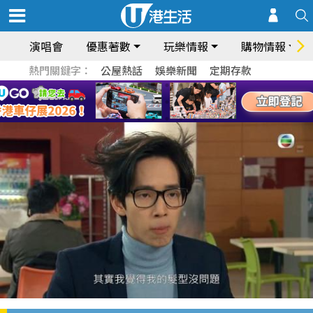
演唱會
優惠著數
玩樂情報
購物情報
熱門關鍵字：
公屋熱話
娛樂新聞
定期存款