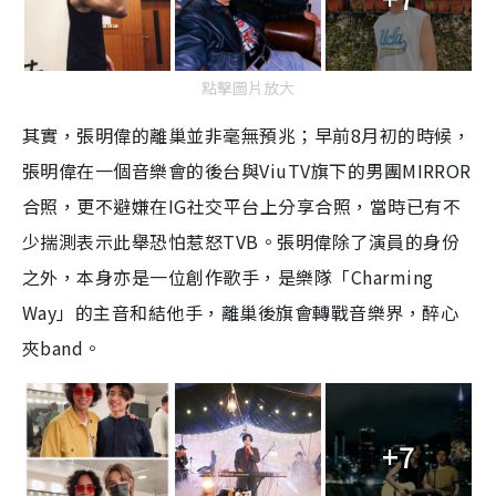
點擊圖片放大
其實，張明偉的離巢並非毫無預兆；早前8月初的時候，
張明偉在一個音樂會的後台與ViuTV旗下的男團MIRROR
合照，更不避嫌在IG社交平台上分享合照，當時已有不
少揣測表示此舉恐怕惹怒TVB。張明偉除了演員的身份
之外，本身亦是一位創作歌手，是樂隊「Charming
Way」的主音和結他手，離巢後旗會轉戰音樂界，醉心
夾band。
+7