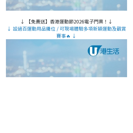
↓ 【免費送】香港運動節2026電子門票！↓
↓ 設過百運動用品攤位 / 可現場體驗多項新穎運動及觀賞
賽事🔥 ↓