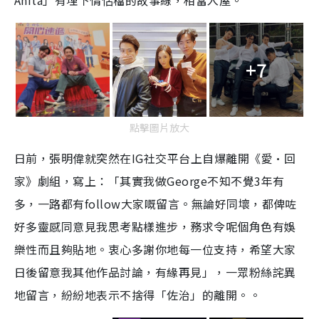
Anita」有埋下情侶檔的故事線，相當入屋。
+7
點擊圖片放大
日前，張明偉就突然在IG社交平台上自爆離開《愛·回
家》劇組，寫上：「其實我做George不知不覺3年有
多，一路都有follow大家嘅留言。無論好同壞，都俾咗
好多靈感同意見我思考點樣進步，務求令呢個角色有娛
樂性而且夠貼地。衷心多謝你地每一位支持，希望大家
日後留意我其他作品討論，有緣再見」，一眾粉絲詫異
地留言，紛紛地表示不捨得「佐治」的離開。。