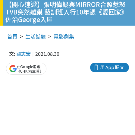
【開心速遞】張明偉疑與MIRROR合照惹怒
TVB突然離巢 藝訓班入行10年憑《愛回家》
佐治George入屋
首頁
生活話題
電影劇集
文:
羅志宏
2021.08.30
在Google追蹤
用 App 睇文
《UHK 港生活》