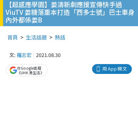
【超感應學園】姜濤新劇應援宣傳快手過
ViuTV 姜糖落重本打造「西多士號」巴士車身
內外都係姜B
首頁
生活話題
熱話
文:
羅志宏
2021.08.30
在Google追蹤
用 App 睇文
《UHK 港生活》