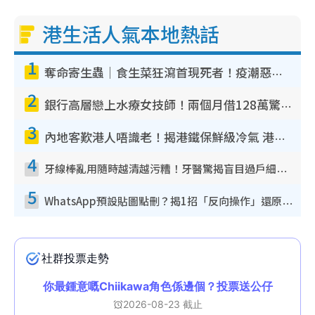
港生活人氣本地熱話
1
奪命寄生蟲｜食生菜狂瀉首現死者！疫潮惡化錄1.8萬宗病例 揭洗菜3大謬誤
2
銀行高層戀上水療女技師！兩個月借128萬驚覺「沉船」沉落火海 揭背後疑似邪教操控賣淫
3
內地客歎港人唔識老！揭港鐵保鮮級冷氣 港人求放過：咪投訴
4
牙線棒亂用隨時越清越污糟！牙醫驚揭盲目過戶細菌恐致蛀牙：呢種先係日常真保養
5
WhatsApp預設貼圖點刪？揭1招「反向操作」還原簡潔介面 附3步實測教學