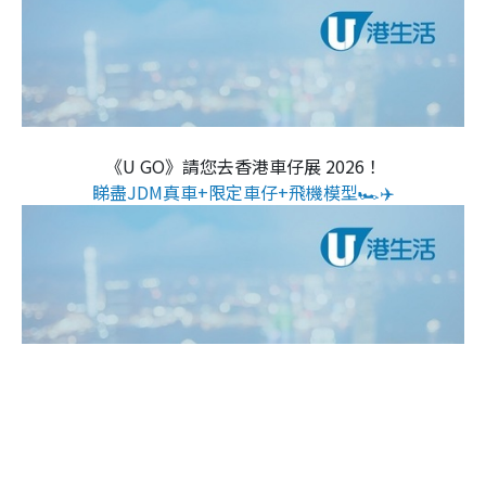
《U GO》請您去香港車仔展 2026！
睇盡JDM真車+限定車仔+飛機模型🏎️✈️