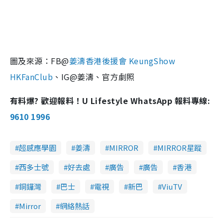
圖及來源：FB@
姜濤香港後援會 KeungShow
HKFanClub
、IG@姜濤、官方劇照
有料爆? 歡迎報料！U Lifestyle WhatsApp 報料專線:
9610 1996
超感應學園
姜濤
MIRROR
MIRROR星蹤
西多士號
好去處
廣告
廣告
香港
銅鑼灣
巴士
電視
新巴
ViuTV
Mirror
網絡熱話