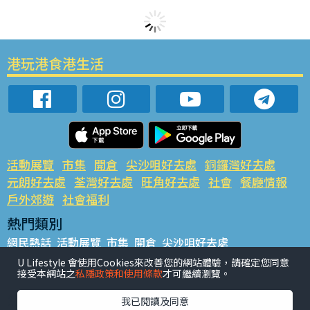
港玩港食港生活
活動展覽
市集
開倉
尖沙咀好去處
銅鑼灣好去處
元朗好去處
荃灣好去處
旺角好去處
社會
餐廳情報
戶外郊遊
社會福利
熱門類別
網民熱話
活動展覽
市集
開倉
尖沙咀好去處
銅鑼灣好去處
元朗好去處
荃灣好去處
旺角好去處
社會
U Lifestyle 會使用Cookies來改善您的網站體驗，請確定您同意
接受本網站之
私隱政策和使用條款
才可繼續瀏覽。
餐廳情報
戶外郊遊
熱門標籤
我已閱讀及同意