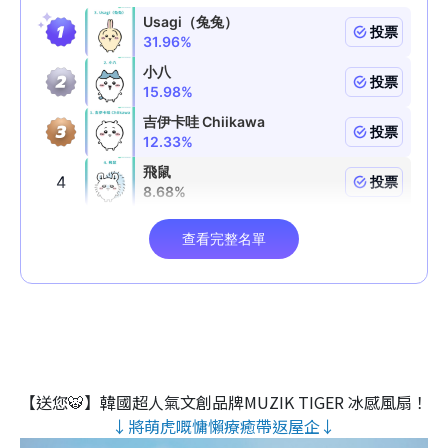
【送您🐯】韓國超人氣文創品牌MUZIK TIGER 冰感風扇！
↓將萌虎嘅慵懶療癒帶返屋企↓