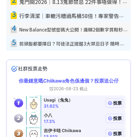
鬼門開2026｜8.13鬼節禁忌 22件事唔做得！燒肉、刺身要少食？半夜勿吹口哨/打呢個電話
3
行李清潔｜車轆污糟過馬桶58倍！專家警告忌用酒精抹 教1招免污手除菌
4
New Balance型號密碼大公開！識睇2個數字買鞋秒知功能免中伏 附5大熱門鞋款
5
剪頭髮都要擇日？司徒法正提醒3大禁忌日子 隨時剪走財運！呢日剪髮恐「剪壽命」？