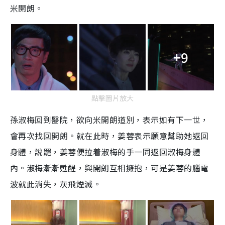
米開朗。
+9
點擊圖片放大
孫淑梅回到醫院，欲向米開朗道別，表示如有下一世，
會再次找回開朗。就在此時，姜蓉表示願意幫助她返回
身體，說罷，姜蓉便拉着淑梅的手一同返回淑梅身體
內。淑梅漸漸甦醒，與開朗互相擁抱，可是姜蓉的腦電
波就此消失，灰飛煙滅。