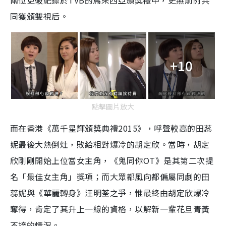
兩位更破紀錄於TVB的馬來西亞頒獎禮中，史無前例共
同獲頒雙視后。
+10
點擊圖片放大
而在香港《萬千星輝頒獎典禮2015》，呼聲較高的田蕊
妮最後大熱倒灶，敗給相對爆冷的胡定欣。當時，胡定
欣剛剛開始上位當女主角，《鬼同你OT》是其第二次提
名「最佳女主角」獎項；而大眾都風向都偏屬同劇的田
蕊妮與《華麗轉身》汪明荃之爭，惟最終由胡定欣爆冷
奪得，肯定了其升上一線的資格，以解新一輩花旦青黃
不接的情況。