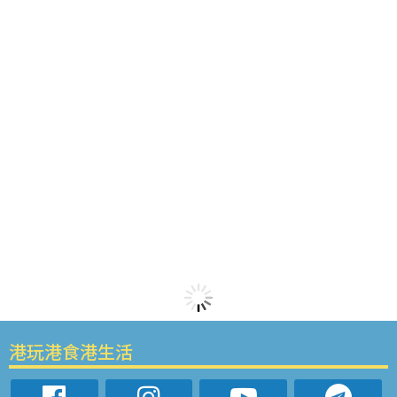
港玩港食港生活