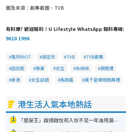
圖及來源：劇集截圖、TVB
有料爆? 歡迎報料！U Lifestyle WhatsApp 報料專線:
9610 1996
鬼同你OT
胡定欣
TVB
TVB劇集
田蕊妮
陳豪
女生
朱咪咪
頒獎禮
香港
女生話題
馬蹄露
萬千星輝頒獎典禮
港生活人氣本地熱話
1
「居屋王」啟德啟悅苑入伙不足一年淪甩漏之王！插頭噴火花致大停電 多戶業主全屋家電報銷
2