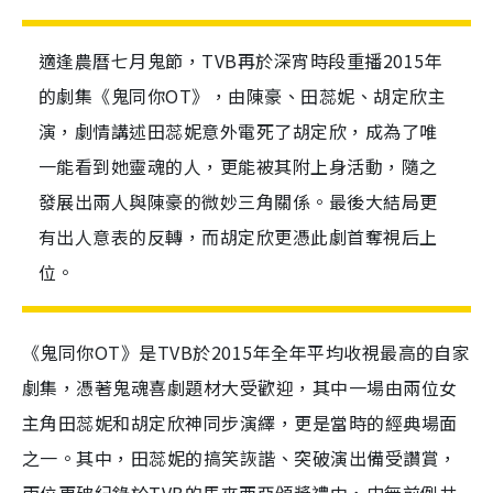
適逢農曆七月鬼節，TVB再於深宵時段重播2015年
的劇集《鬼同你OT》，由陳豪、田蕊妮、胡定欣主
演，劇情講述田蕊妮意外電死了胡定欣，成為了唯
一能看到她靈魂的人，更能被其附上身活動，隨之
發展出兩人與陳豪的微妙三角關係。最後大結局更
有出人意表的反轉，而胡定欣更憑此劇首奪視后上
位。
《鬼同你OT》是TVB於2015年全年平均收視最高的自家
劇集，憑著鬼魂喜劇題材大受歡迎，其中一場由兩位女
主角田蕊妮和胡定欣神同步演繹，更是當時的經典場面
之一。其中，田蕊妮的搞笑詼諧、突破演出備受讚賞，