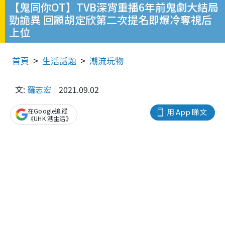
【鬼同你OT】TVB深宵重播6年前鬼劇大結局
勁詭異 回顧胡定欣第二次提名即爆冷奪視后
上位
首頁
生活話題
潮流玩物
文:
羅志宏
2021.09.02
在Google追蹤
用 App 睇文
《UHK 港生活》