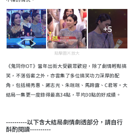
+5
點擊圖片放大
《鬼同你OT》當年出街大受觀眾歡迎，除了劇情輕鬆搞
笑，不落俗套之外，亦雲集了多位搞笑功力深厚的配
角，包括楊秀惠、蔣志光、朱咪咪、馬蹄露、C君等。大
結局一集更一度錄得最高34點，平均30點的好成績。
----------以下含大結局劇情劇透部分，請自行
酙酌閱讀----------