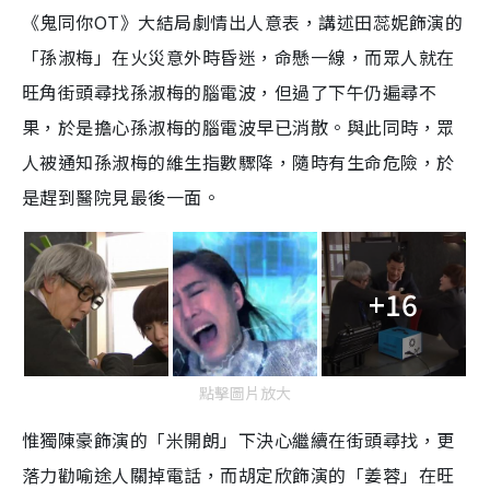
《鬼同你OT》大結局劇情出人意表，講述田蕊妮飾演的
「孫淑梅」在火災意外時昏迷，命懸一線，而眾人就在
旺角街頭尋找孫淑梅的腦電波，但過了下午仍遍尋不
果，於是擔心孫淑梅的腦電波早已消散。與此同時，眾
人被通知孫淑梅的維生指數驟降，隨時有生命危險，於
是趕到醫院見最後一面。
+16
點擊圖片放大
惟獨陳豪飾演的「米開朗」下決心繼續在街頭尋找，更
落力勸喻途人關掉電話，而胡定欣飾演的「姜蓉」在旺