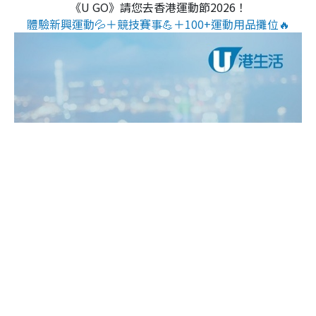
《U GO》請您去香港運動節2026！
體驗新興運動💦＋競技賽事💪＋100+運動用品攤位🔥