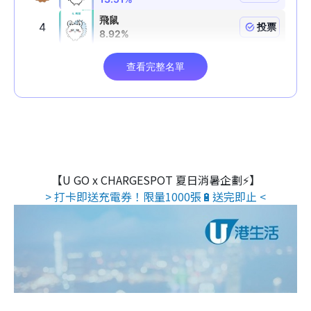
【U GO x CHARGESPOT 夏日消暑企劃⚡】
> 打卡即送充電券！限量1000張🔋送完即止 <