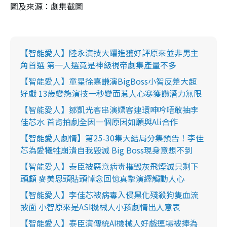
圖及來源：劇集截圖
【智能愛人】陸永演技大躍進獲好評‬原來並非男主
角首選 第一人選竟是神級視帝劇集產量不多
【智能愛人】童星徐嘉謙演BigBoss小智反差大超
好戲 13歲變態演技一秒變面惹人心寒獲讚潛力無限
【智能愛人】鄒凱光客串演嫖客連環呻吟唔敢抽李
佳芯水 首肯拍劇全因一個原因如願與Ali合作
【智能愛人劇情】第25-30集大結局分集預告！李佳
芯為愛犧牲崩潰自我毀滅 Big Boss現身意想不到
【智能愛人】泰臣被惡意病毒摧毀灰飛煙滅只剩下
頭顱 麥美恩頭貼頭悼念回憶真摯演繹觸動人心
【智能愛人】李佳芯被病毒入侵黑化殘殺狗隻血流
披面 小智原來是ASI機械人小孩劇情出人意表
【智能愛人】泰臣演傳統AI機械人好戲連場被捧為