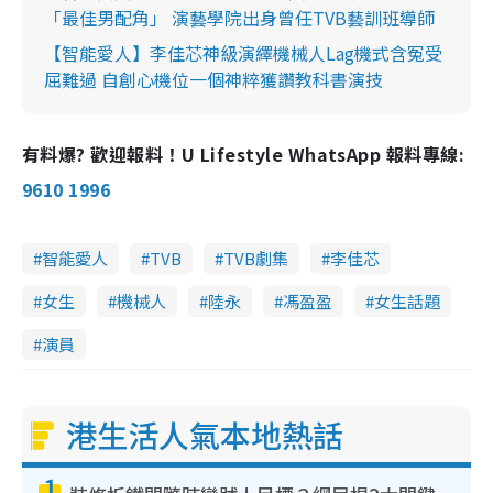
「最佳男配角」 演藝學院出身曾任TVB藝訓班導師
【智能愛人】李佳芯神級演繹機械人Lag機式含冤受
屈難過 自創心機位一個神粹獲讚教科書演技
有料爆? 歡迎報料！U Lifestyle WhatsApp 報料專線:
9610 1996
智能愛人
TVB
TVB劇集
李佳芯
女生
機械人
陸永
馮盈盈
女生話題
演員
港生活人氣本地熱話
1