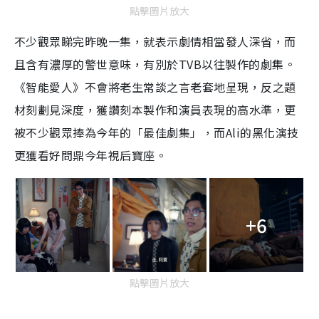
點擊圖片放大
不少觀眾睇完昨晚一集，就表示劇情相當發人深省，而
且含有濃厚的警世意味，有別於TVB以往製作的劇集。
《智能愛人》不會將老生常談之言老套地呈現，反之題
材刻劃見深度，獲讚刻本製作和演員表現的高水準，更
被不少觀眾捧為今年的「最佳劇集」，而Ali的黑化演技
更獲看好問鼎今年視后寶座。
+6
點擊圖片放大