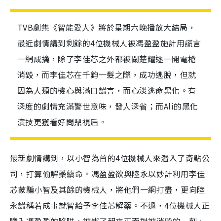
TVB劇集《智能愛人》將於星期六晚播放大結局，
最近劇情講到剩餘的4位機械人被馮盈盈施計用謊言
一網成擒，除了李佳芯之外都被關楚耀逐一開電槍
消毀，而李佳芯在千鈞一髮之際，成功逃脫，但就
因為人類的機心與滿口謊言，而心淡逃命黑化。有
深度的劇情充滿警世意味，發人深省；而Ali的黑化
演技更獲看好問鼎視后。
最新劇情講到，以小智為首的4位機械人來潛入了奇點公
司，打算偷解藥續命。馮盈盈欲與陸永以妙計利用李佳
芯蒙騙小智及其餘的機械人，將他們一網打盡，更向陸
永謊稱若成事就智給予李佳芯解藥。不過，4位機械人正