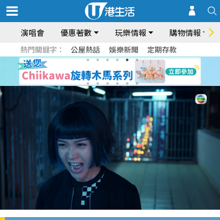
演唱會
優惠著數
玩樂情報
購物情報
熱門關鍵字：
公屋熱話
娛樂新聞
定期存款