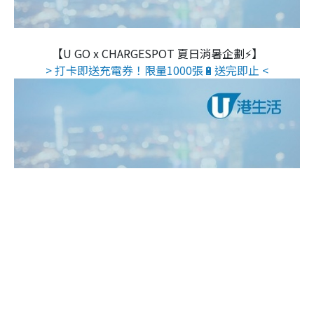
【U GO x CHARGESPOT 夏日消暑企劃⚡】
> 打卡即送充電券！限量1000張🔋送完即止 <