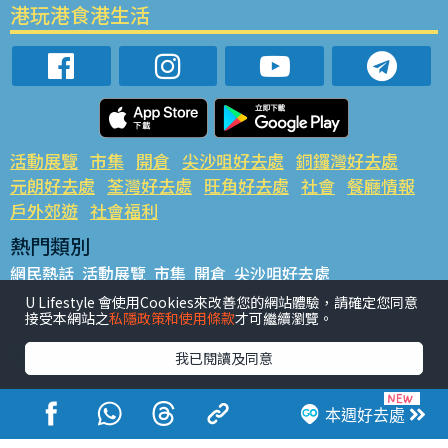
港玩港食港生活
活動展覽
市集
開倉
尖沙咀好去處
銅鑼灣好去處
元朗好去處
荃灣好去處
旺角好去處
社會
餐廳情報
戶外郊遊
社會福利
熱門類別
網民熱話
活動展覽
市集
開倉
尖沙咀好去處
銅鑼灣好去處
元朗好去處
荃灣好去處
旺角好去處
社會
U Lifestyle 會使用Cookies來改善您的網站體驗，請確定您同意
接受本網站之
私隱政策和使用條款
才可繼續瀏覽。
餐廳情報
戶外郊遊
熱門標籤
我已閱讀及同意
#UGO搵好去處
#人氣活動推介
#美食社群熱話
#親子玩樂好去處
#ULifestyle應用程式
#限時搶
本週好去處
#UJetso禮物放送
#ULifestyle商戶中心
#著數
#網絡熱話