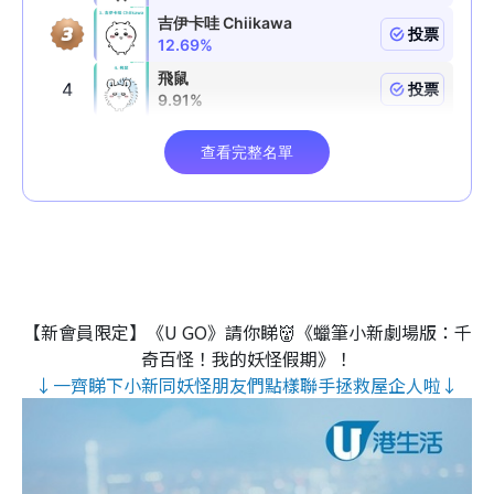
【新會員限定】《U GO》請你睇👹《蠟筆小新劇場版：千
奇百怪！我的妖怪假期》！
↓一齊睇下小新同妖怪朋友們點樣聯手拯救屋企人啦↓