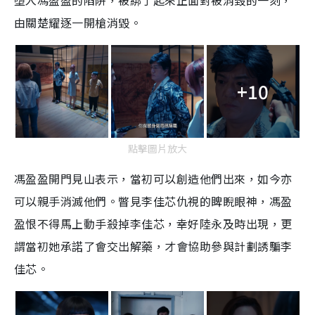
墮入馮盈盈的陷阱，被綁了起來正面對被消毀的一刻，
由關楚耀逐一開槍消毀。
+10
點擊圖片放大
馮盈盈開門見山表示，當初可以創造他們出來，如今亦
可以親手消滅他們。瞥見李佳芯仇視的睥睨眼神，馮盈
盈恨不得馬上動手殺掉李佳芯，幸好陸永及時出現，更
謂當初她承諾了會交出解藥，才會協助參與計劃誘騙李
佳芯。