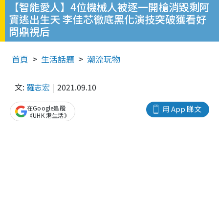
【智能愛人】4位機械人被逐一開槍消毀剩阿
寶逃出生天 李佳芯徹底黑化演技突破獲看好
問鼎視后
首頁
生活話題
潮流玩物
文:
羅志宏
2021.09.10
在Google追蹤
用 App 睇文
《UHK 港生活》