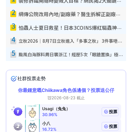
裝修拆鐵閘隨時變賊人目標？網民揭2大關鍵用途：裝新式等於白裝？附新舊鐵閘分別
2
網傳公院改用內地/副廠藥？醫生拆解正副廠分別 揭4類人換藥隨時出事
3
怕蟲人士夏日救星！日本3COINS爆紅驅蟲神器$45起 1招「全程免觸碰」輕鬆搞定小強
4
立秋2026｜8月7日立秋進入「多事之秋」 3件事唔做得！專家教6招開運 清枱頭／銀包納氣接好運
5
颱風白海豚料周日襲浙江！經歷5次「眼牆置換」極罕見 成登陸內地最長途颱風