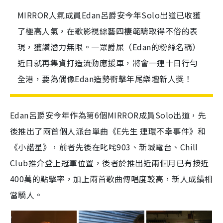
MIRROR人氣成員Edan呂爵安今年Solo出道已收獲
了極高人氣，在歌影視綜藝四棲範疇取得不俗的表
現，獲讚潛力無限。一眾爵屎（Edan的粉絲名稱）
近日就再集資打造流動應援車，將會一連十日行勻
全港，要為偶像Edan造勢衝擊年尾樂壇新人獎！
Edan呂爵安今年作為第6個MIRROR成員Solo出道，先
後推出了兩首個人派台單曲《E先生 連環不幸事件》和
《小諧星》，前者先後在叱咤903、新城電台、Chill
Club推介登上冠軍位置，後者於推出近兩個月已有接近
400萬的點擊率，加上兩首歌曲傳唱度較高，新人成績相
當驕人。