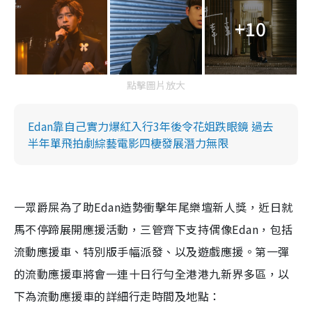
+10
點擊圖片放大
Edan靠自己實力爆紅入行3年後令花姐跌眼鏡 過去
半年單飛拍劇綜藝電影四棲發展潛力無限
一眾爵屎為了助Edan造勢衝擊年尾樂壇新人獎，近日就
馬不停蹄展開應援活動，三管齊下支持偶像Edan，包括
流動應援車、特別版手幅派發、以及遊戲應援。第一彈
的流動應援車將會一連十日行勻全港港九新界多區，以
下為流動應援車的詳細行走時間及地點：