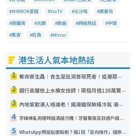
MIRROR星蹤
ViuTV
尖沙咀
朗豪坊
銅鑼灣
元朗
歌曲
網絡熱話
中環
集資
旺角
Mirror
港生活人氣本地熱話
1
奪命寄生蟲｜食生菜狂瀉首現死者！疫潮惡化錄1.8萬宗病例 揭洗菜3大謬誤
2
銀行高層戀上水療女技師！兩個月借128萬驚覺「沉船」沉落火海 揭背後疑似邪教操控賣淫
3
內地客歎港人唔識老！揭港鐵保鮮級冷氣 港人求放過：咪投訴
4
牙線棒亂用隨時越清越污糟！牙醫驚揭盲目過戶細菌恐致蛀牙：呢種先係日常真保養
5
WhatsApp預設貼圖點刪？揭1招「反向操作」還原簡潔介面 附3步實測教學