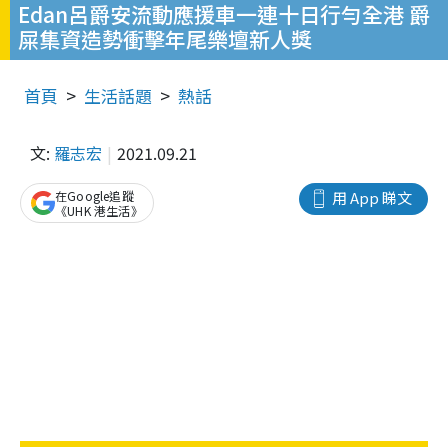
Edan呂爵安流動應援車一連十日行勻全港 爵
屎集資造勢衝擊年尾樂壇新人獎
首頁
生活話題
熱話
文:
羅志宏
2021.09.21
在Google追蹤
用 App 睇文
《UHK 港生活》