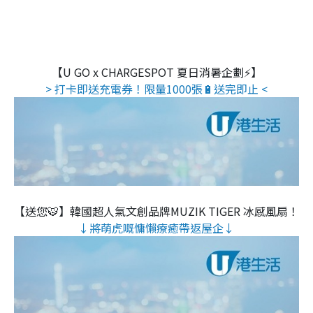
【U GO x CHARGESPOT 夏日消暑企劃⚡】
> 打卡即送充電券！限量1000張🔋送完即止 <
【送您🐯】韓國超人氣文創品牌MUZIK TIGER 冰感風扇！
↓將萌虎嘅慵懶療癒帶返屋企↓