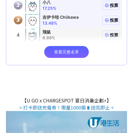
【U GO x CHARGESPOT 夏日消暑企劃⚡】
> 打卡即送充電券！限量1000張🔋送完即止 <