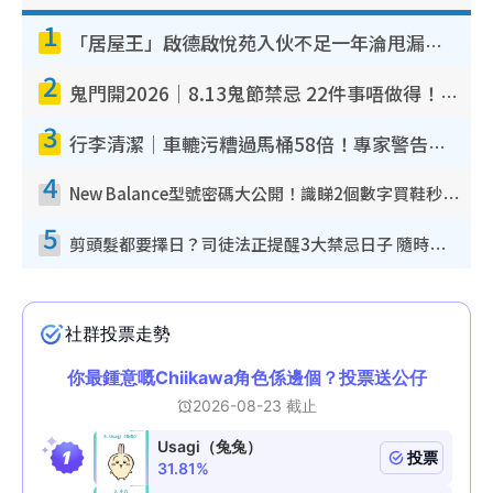
1
「居屋王」啟德啟悅苑入伙不足一年淪甩漏之王！插頭噴火花致大停電 多戶業主全屋家電報銷
2
鬼門開2026｜8.13鬼節禁忌 22件事唔做得！燒肉、刺身要少食？半夜勿吹口哨/打呢個電話
3
行李清潔｜車轆污糟過馬桶58倍！專家警告忌用酒精抹 教1招免污手除菌
4
New Balance型號密碼大公開！識睇2個數字買鞋秒知功能免中伏 附5大熱門鞋款
5
剪頭髮都要擇日？司徒法正提醒3大禁忌日子 隨時剪走財運！呢日剪髮恐「剪壽命」？