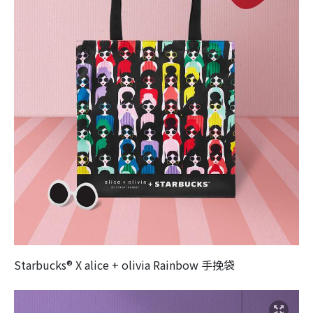
Starbucks® X alice + olivia Rainbow 手挽袋