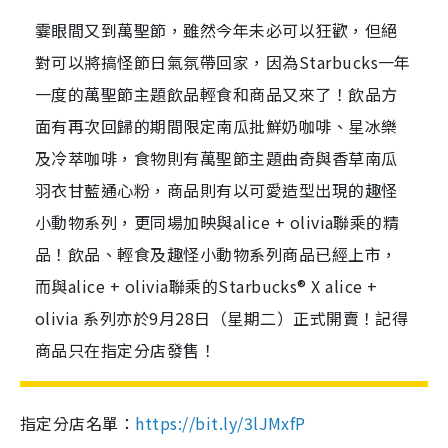
霎眼間又到萬聖節，雖然今年未必可以狂歡，但絕
對可以將搞怪節日氣氛帶回家，因為Starbucks一年
一度的萬聖節主題飲品輕食和商品又來了！飲品方
面有再次回歸的期間限定南瓜批鮮奶咖啡、星冰樂
及冷萃咖啡，食物則有萬聖節主題曲奇與香草南瓜
羽衣甘藍通心粉，商品則有以可愛造型出現的趣怪
小動物系列，更同場加映與alice + olivia聯乘的精
品！飲品、輕食及趣怪小動物系列商品已經上市，
而與alice + olivia聯乘的Starbucks® X alice +
olivia 系列亦於9月28日（星期二）正式開賣！記得
商品只在指定分店發售！
指定分店名單：
https://bit.ly/3lJMxfP