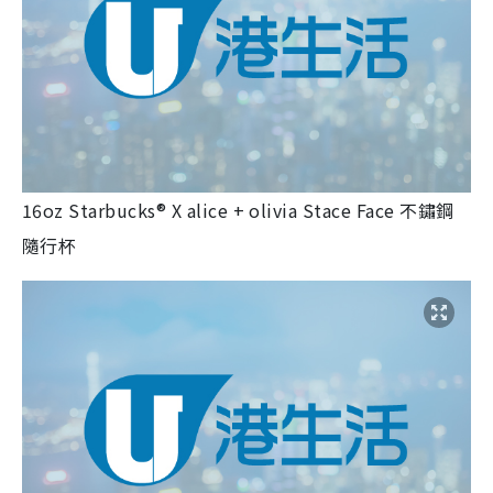
16oz Starbucks® X alice + olivia Stace Face 不鏽鋼
隨行杯