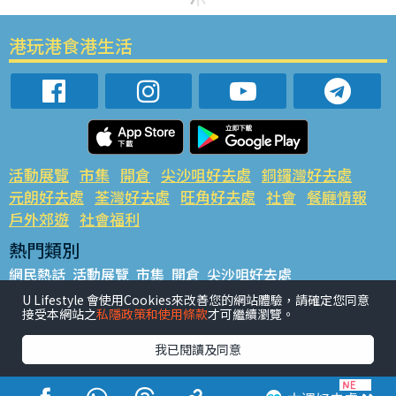
港玩港食港生活
活動展覽
市集
開倉
尖沙咀好去處
銅鑼灣好去處
元朗好去處
荃灣好去處
旺角好去處
社會
餐廳情報
戶外郊遊
社會福利
熱門類別
網民熱話
活動展覽
市集
開倉
尖沙咀好去處
銅鑼灣好去處
元朗好去處
荃灣好去處
旺角好去處
社會
U Lifestyle 會使用Cookies來改善您的網站體驗，請確定您同意
接受本網站之
私隱政策和使用條款
才可繼續瀏覽。
餐廳情報
戶外郊遊
熱門標籤
我已閱讀及同意
#UGO搵好去處
#人氣活動推介
#美食社群熱話
#親子玩樂好去處
#ULifestyle應用程式
#限時搶