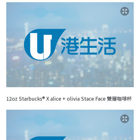
12oz Starbucks® X alice + olivia Stace Face 雙層咖啡杯