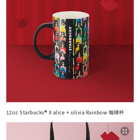
12oz Starbucks® X alice + olivia Rainbow 咖啡杯