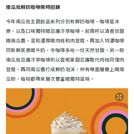
南瓜批鮮奶咖啡限時回歸
今年南瓜批主題飲品系列分別有鮮奶咖啡、咖啡星冰
樂，以及口味獨特嘅忌廉冷萃咖啡。前兩杯以清香甘甜
嘅南瓜醬，混和濃厚嘅肉桂和肉荳蔻，再加入特濃咖啡
同新鮮蒸煮嘅牛奶，令咖啡多咗一份天然甘甜。另一款
南瓜批忌廉冷萃咖啡則以雲呢拿甜忌廉取代肉桂同埋肉
荳蔻，再同南瓜醬打成鮮奶泡沫，仲有喺面層撒上嘅南
瓜粉，每啖都帶來層次豐富嘅獨特滋味。