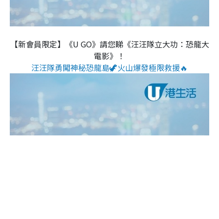
【新會員限定】《U GO》請您睇《汪汪隊立大功：恐龍大
電影》！
汪汪隊勇闖神秘恐龍島🦖火山爆發極限救援🔥