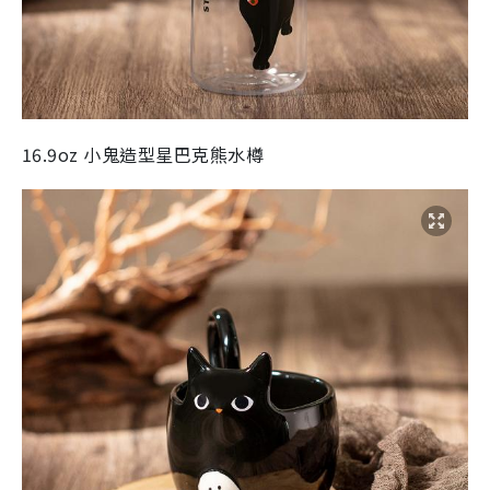
16.9oz 小鬼造型星巴克熊水樽