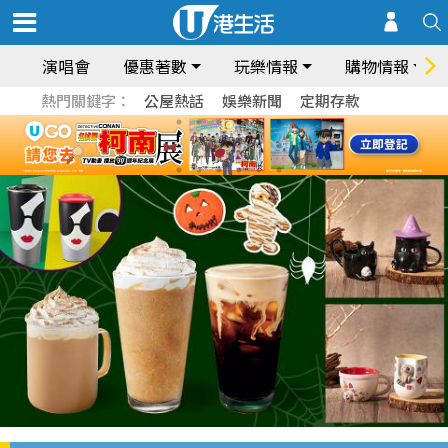
演唱會
優惠著數
玩樂情報
購物情報
熱門關鍵字：
公屋熱話
娛樂新聞
定期存款