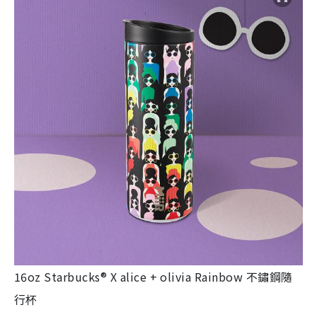
16oz Starbucks® X alice + olivia Rainbow 不鏽鋼隨
行杯