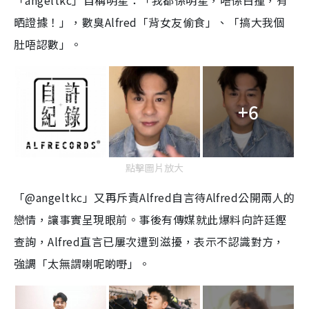
「angeltkc」自稱明星：「我都係明星，唔係白撞，有
晒證據！」，數臭Alfred「背女友偷食」、「搞大我個
肚唔認數」。
+6
點擊圖片放大
「@angeltkc」又再斥責Alfred自言待Alfred公開兩人的
戀情，讓事實呈現眼前。事後有傳媒就此爆料向許廷鏗
查詢，Alfred直言已屢次遭到滋擾，表示不認識對方，
強調「太無謂喇呢啲嘢」。