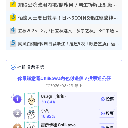
2
網傳公院改用內地/副廠藥？醫生拆解正副廠分別 揭4類人換藥隨時出事
3
怕蟲人士夏日救星！日本3COINS爆紅驅蟲神器$45起 1招「全程免觸碰」輕鬆搞定小強
4
立秋2026｜8月7日立秋進入「多事之秋」 3件事唔做得！專家教6招開運 清枱頭／銀包納氣接好運
5
颱風白海豚料周日襲浙江！經歷5次「眼牆置換」極罕見 成登陸內地最長途颱風