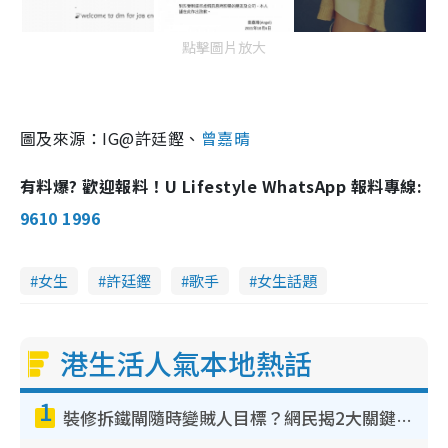
點擊圖片放大
圖及來源：IG@許廷鏗、
曾嘉晴
有料爆? 歡迎報料！U Lifestyle WhatsApp 報料專線:
9610 1996
女生
許廷鏗
歌手
女生話題
港生活人氣本地熱話
1
裝修拆鐵閘隨時變賊人目標？網民揭2大關鍵用途：裝新式等於白裝？附新舊鐵閘分別