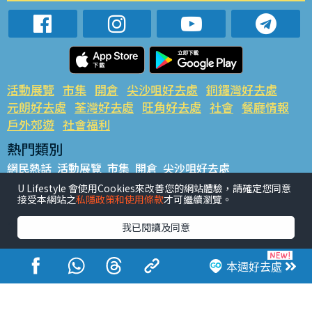
活動展覽
市集
開倉
尖沙咀好去處
銅鑼灣好去處
元朗好去處
荃灣好去處
旺角好去處
社會
餐廳情報
戶外郊遊
社會福利
熱門類別
網民熱話
活動展覽
市集
開倉
尖沙咀好去處
銅鑼灣好去處
元朗好去處
荃灣好去處
旺角好去處
社會
U Lifestyle 會使用Cookies來改善您的網站體驗，請確定您同意
接受本網站之
私隱政策和使用條款
才可繼續瀏覽。
餐廳情報
戶外郊遊
熱門標籤
我已閱讀及同意
#UGO搵好去處
#人氣活動推介
#美食社群熱話
#親子玩樂好去處
#ULifestyle應用程式
#限時搶
本週好去處
#UJetso禮物放送
#ULifestyle商戶中心
#著數
#網絡熱話
香港經濟日報版權所有©2026