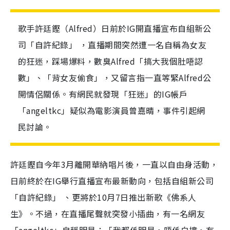
歌手許廷鏗（Alfred）日前於IG開直播宣布自組新公
司「自許紀錄」 ，直播期間突然遭一名自稱為女友
的狂迷，踩場爆料，數臭Alfred「搞大我個肚唔認
數」、「背女友偷食」，又留言指一直等緊Alfred公
開情侶關係。有網民就發現「狂迷」的IG帳戶
「angeltkc」疑似為電影演員曾嘉晴，事件引起網
民討論。
許廷鏗自今年3月離開華納唱片後，一直以自由身活動，
日前終於在IG舉行直播宣布最新動向，包括自組新公司
「自許紀錄」 、更將於10月7日推出新歌《佛系人
生》。不過，在直播尾聲就突發小插曲，有一名網友