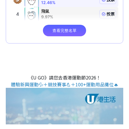
《U GO》請您去香港運動節2026！
體驗新興運動💦＋競技賽事💪＋100+運動用品攤位🔥