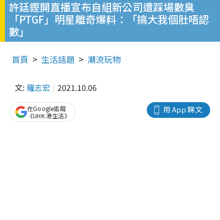
許廷鏗開直播宣布自組新公司遭踩場數臭
「PTGF」明星離奇爆料：「搞大我個肚唔認
數」
首頁
生活話題
潮流玩物
文:
羅志宏
2021.10.06
在Google追蹤
用 App 睇文
《UHK 港生活》