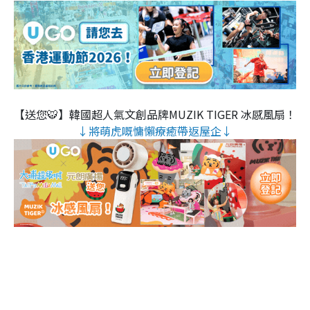
【送您🐯】韓國超人氣文創品牌MUZIK TIGER 冰感風扇！
↓將萌虎嘅慵懶療癒帶返屋企↓