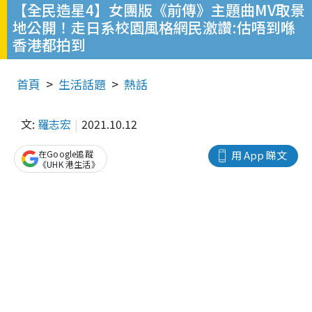
【全民造星4】女團版《前傳》主題曲MV取景
地公開！走日系校園風格網民激讚:估唔到喺
香港都拍到
首頁
生活話題
熱話
文:
羅志宏
2021.10.12
在Google追蹤
用 App 睇文
《UHK 港生活》