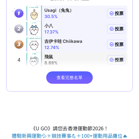
《U GO》請您去香港運動節2026！
體驗新興運動💦＋競技賽事💪＋100+運動用品攤位🔥