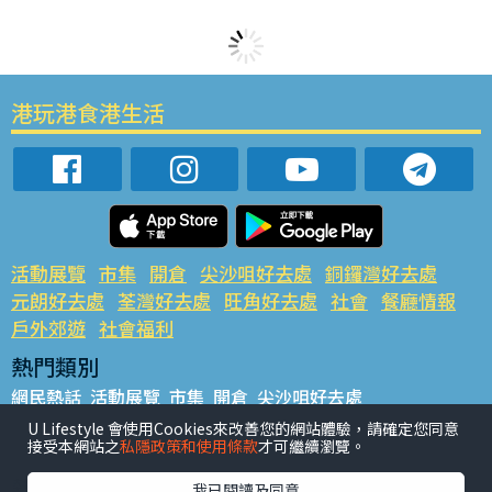
港玩港食港生活
活動展覽
市集
開倉
尖沙咀好去處
銅鑼灣好去處
元朗好去處
荃灣好去處
旺角好去處
社會
餐廳情報
戶外郊遊
社會福利
熱門類別
網民熱話
活動展覽
市集
開倉
尖沙咀好去處
銅鑼灣好去處
元朗好去處
荃灣好去處
旺角好去處
社會
U Lifestyle 會使用Cookies來改善您的網站體驗，請確定您同意
接受本網站之
私隱政策和使用條款
才可繼續瀏覽。
餐廳情報
戶外郊遊
熱門標籤
我已閱讀及同意