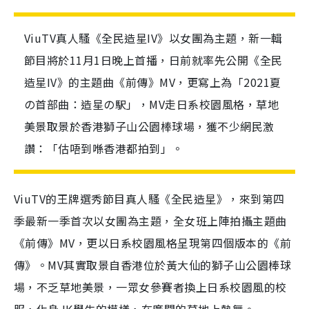
ViuTV真人騷《全民造星IV》以女團為主題，新一輯
節目將於11月1日晚上首播，日前就率先公開《全民
造星IV》的主題曲《前傳》MV，更寫上為「2021夏
の首部曲：造星の駅」，MV走日系校園風格，草地
美景取景於香港獅子山公園棒球場，獲不少網民激
讚：「估唔到喺香港都拍到」。
ViuTV的王牌選秀節目真人騷《全民造星》，來到第四
季最新一季首次以女團為主題，全女班上陣拍攝主題曲
《前傳》MV，更以日系校園風格呈現第四個版本的《前
傳》。MV其實取景自香港位於黃大仙的獅子山公園棒球
場，不乏草地美景，一眾女參賽者換上日系校園風的校