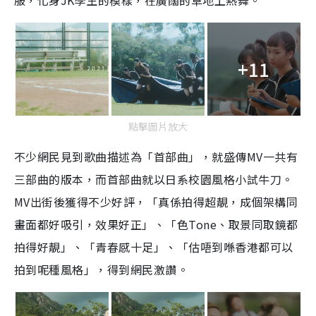
服，化身JK學生的模樣，在廣闊的草地上熱舞。
+11
點擊圖片放大
不少網民見到歌曲描述為「首部曲」，就盛傳MV一共有
三部曲的版本，而首部曲就以日系校園風格小試牛刀。
MV出街後獲得不少好評，「真係拍得超靚，成個架構同
畫面都好吸引，效果好正」、「色Tone、取景同取鏡都
拍得好靚」、「青春感十足」、「估唔到喺香港都可以
拍到呢種風格」，得到網民激讚。