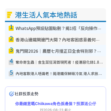
港生活人氣本地熱話
1
WhatsApp預設貼圖點刪？揭1招「反向操作」還原簡潔介面 附3步實測教學
2
香港山邊鐵閘邊門大開？內地客困惑意義何在！網民神回覆：呢種叫法理性防禦
3
鬼門開2026｜農曆七月撞正日全食特別邪？專家警告切忌做一事！揭4大禁忌+2招保平安
4
奪命寄生蟲｜食生菜狂瀉首現死者！疫潮惡化錄1.8萬宗病例 揭洗菜3大謬誤
5
內地客歎港人唔識老！揭港鐵保鮮級冷氣 港人求放過：咪投訴