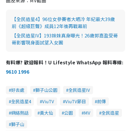
圖及來源：MV截圖
【全民造星4】96位女參賽者大晒冷 年紀最大39歲
前《超級巨聲》成員12年後再戰幕前
【全民造星IV】193妹妹真身曝光！26歲郭嘉盈受哥
哥影響現身面試望入女團
有料爆? 歡迎報料！U Lifestyle WhatsApp 報料專線:
9610 1996
好去處
獅子山公園
全民造星IV
全民造星4
ViuTV
ViuTV節目
前傳
網絡熱話
黃大仙
公園
MV
全民造星
獅子山